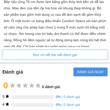
Bếp nấu rộng 76 cm được làm bằng gốm thủy tinh bền và dễ lau
Tính năng chức năng
chùi. Màu đen của tấm ốp hài hòa với khung thép không gỉ. Bộ
sản phẩm bao gồm một dụng cụ cạo để làm sạch đồ gốm thủy
Chức năng Con@ctivity
tinh. Ở mặt trước có bảng điều khiển Comfort Select với bàn phím
Cài đặt riêng lẻ (ví dụ: tín hiệu âm thanh)
số cảm ứng cho phép bạn chọn 1 trong 9 mức sưởi chỉ bằng một
Chức năng WiFiConn@ct
cú chạm. Âm lượng của tín hiệu âm thanh có thể được điều chỉnh
Chức năng Miele@home
riêng. Đồng hồ đếm ngược sẽ tự động dừng làm nóng khi hết thời
Công suất vùng nấu
gian đã đặt. Chỉ báo nhiệt dư ngăn ngừa nguy cơ bỏng.
Phía sau bên trái (kW)1.2
Đọc chi tiết bài viết đánh giá
Chức năng Con@ctivity 2.0 trao đổi dữ liệu giữa máy hút mùi và
Phía trước bên trái (kW)1,2 / 2,9
bếp nấu. Các thiết bị thiết lập liên lạc không dây với nhau, do đó
quá trình lọc không khí bắt đầu tự động sau khi bật vùng sưởi ấm.
Phía sau bên phải (kW)1,5/2,6
Đánh giá
ĐÁNH GIÁ NGAY
Điểm đặc biệt của công nghệ này là bạn không cần điều chỉnh tốc
Phía trước bên phải (kW)1.8
độ của mui xe. Nó tự động giảm hoặc tăng tùy thuộc vào công
0
Đường kính vùng nấu
0 đánh giá:
suất của vùng nấu.
Phía sau bên trái (mm)145
Với ứng dụng di động Miele@home, bạn luôn có thể tự tin vào
5
0%
| 0 đánh giá
hoạt động chất lượng cao và đáng tin cậy của bếp nấu ăn của
Phía trước bên trái (mm)120/210
4
0%
| 0 đánh giá
mình. Bất kể bạn đang ở đâu vào lúc này, bạn luôn có cơ hội