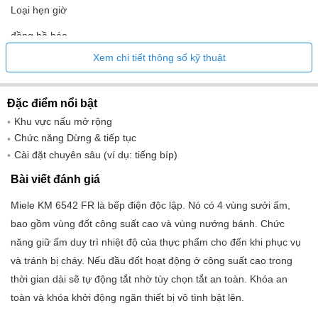
Loại hẹn giờ
đồng hồ báo
Xem chi tiết thông số kỹ thuật
Chức năng tạm dừng Dừng và Đi
Các chỉ số Chỉ báo nhiệt dư
Đặc điểm nổi bật
Đầu đốt
Khu vực nấu mở rộng
Bảng điều khiển bếp gốm thủy tinh
Chức năng Dừng & tiếp tục
Cài đặt chuyên sâu (ví dụ: tiếng bíp)
Tổng số đầu đốt 4
Bài viết đánh giá
Đầu đốt điện4
Miele KM 6542 FR là bếp điện độc lập. Nó có 4 vùng sưởi ấm,
Đầu đốt có vùng sưởi hình bầu dục1
bao gồm vùng đốt công suất cao và vùng nướng bánh. Chức
Chức năng
năng giữ ấm duy trì nhiệt độ của thực phẩm cho đến khi phục vụ
và tránh bị cháy. Nếu đầu đốt hoạt động ở công suất cao trong
Chức năng giữ ấm
thời gian dài sẽ tự động tắt nhờ tùy chọn tắt an toàn. Khóa an
Khôi phục chức năng cài đặt
toàn và khóa khởi động ngăn thiết bị vô tình bật lên.
Tự động đun sôi