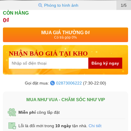
Phóng to hình ảnh
1/5
CÒN HÀNG
0₫
MUA GIÁ THƯỜNG
0₫
Có trả góp 0%
NHẬN BÁO GIÁ TẠI KHO
Đăng ký ngay
Gọi đặt mua:
02873006222
(7:30-22:00)
MUA NHƯ VUA - CHĂM SÓC NHƯ VIP
Miễn phí
công lắp đặt
Lỗi là đổi mới trong
10 ngày
tận nhà.
Chi tiết