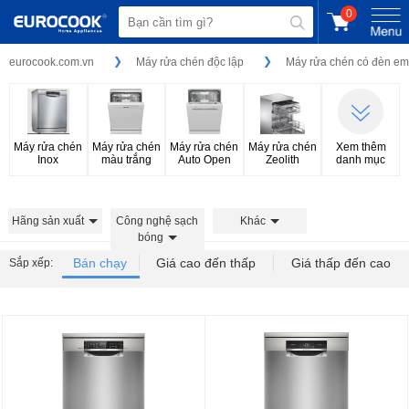
0
eurocook.com.vn
Máy rửa chén độc lập
Máy rửa chén có đèn em
Máy rửa chén
Máy rửa chén
Máy rửa chén
Máy rửa chén
Xem thêm
Inox
màu trắng
Auto Open
Zeolith
danh mục
Hãng sản xuất
Công nghệ sạch
Khác
bóng
Bán chạy
Giá cao đến thấp
Giá thấp đến cao
Sắp xếp: