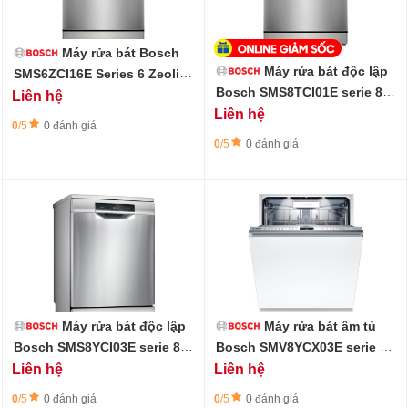
Máy rửa bát Bosch
Máy rửa bát độc lập
SMS6ZCI16E Series 6 Zeolith
có đèn InteriorLight
Bosch SMS8TCI01E serie 8 -
Liên hệ
Sấy Zeolith, Tự động mở
Liên hệ
0
/5
0 đánh giá
cửa
0
/5
0 đánh giá
Máy rửa bát độc lập
Máy rửa bát âm tủ
Bosch SMS8YCI03E serie 8 -
Bosch SMV8YCX03E serie 8 -
Chương trình rửa thông
Cao cấp, thông minh
Liên hệ
Liên hệ
minh
0
/5
0 đánh giá
0
/5
0 đánh giá