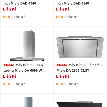
bàn Miele DAD 4940
bàn Miele DAD 4840
Levantar Black
Levantar Black
Liên hệ
Liên hệ
0
/5
0 đánh giá
0
/5
0 đánh giá
Máy hút mùi treo
Máy hút mùi âm trần
tường Miele DA 6698 W
Miele DA 2808 CLST
Puristic Edition 6000 CLST
Liên hệ
Liên hệ
0
/5
0 đánh giá
0
/5
0 đánh giá