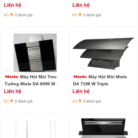
OBSW
Purist Ed.6000 - Đá đen
Liên hệ
Liên hệ
Obsidian
0
/5
0 đánh giá
0
/5
0 đánh giá
Máy Hút Mùi Treo
Máy Hút Mùi Miele
Tường Miele DA 6096 W
DA 7198 W Triple
OBSW
Liên hệ
Liên hệ
0
/5
0 đánh giá
0
/5
0 đánh giá