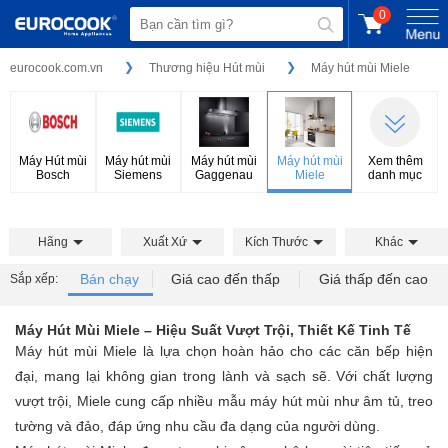
0
eurocook.com.vn
Thương hiệu Hút mùi
Máy hút mùi Miele
Máy Hút mùi
Máy hút mùi
Máy hút mùi
Máy hút mùi
Xem thêm
Bosch
Siemens
Gaggenau
Miele
danh mục
Hãng
Xuất Xứ
Kích Thước
Khác
Bán chạy
Giá cao đến thấp
Giá thấp đến cao
Sắp xếp:
Máy Hút Mùi Miele – Hiệu Suất Vượt Trội, Thiết Kế Tinh Tế
Máy hút mùi Miele là lựa chọn hoàn hảo cho các căn bếp hiện
đại, mang lại không gian trong lành và sạch sẽ. Với chất lượng
vượt trội, Miele cung cấp nhiều mẫu máy hút mùi như âm tủ, treo
tường và đảo, đáp ứng nhu cầu đa dạng của người dùng.