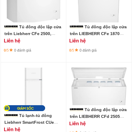
Tủ đông độc lập cửa
Tủ đông độc lập cửa
trên Liebherr CFe 2500,
trên LIEBHERR CFe 1870
dung tích 497 lít
dung tích 281 lít
Liên hệ
Liên hệ
0
/5
0 đánh giá
0
/5
0 đánh giá
Tủ đông độc lập cửa
Tủ lạnh-tủ đông
trên LIEBHERR CFd 2505
Plus dung tích 359 lít
Liebherr SmartFrost CUe
Liên hệ
2331-210 lít
Liên hệ