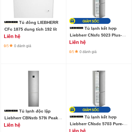
Tủ đông LIEBHERR
Tủ lạnh kết hợp
CFc 1875 dung tích 192 lít
Liebherr CNsfc 5023 Plus-
Liên hệ
280 lít
Liên hệ
0
/5
0 đánh giá
0
/5
0 đánh giá
Tủ lạnh độc lập
Tủ lạnh kết hợp
Liebherr CBNstb 579i Peak
BioFresh, 362 lít
Liebherr CNsdc 5703 Pure-
Liên hệ
371 lít
Liên hệ