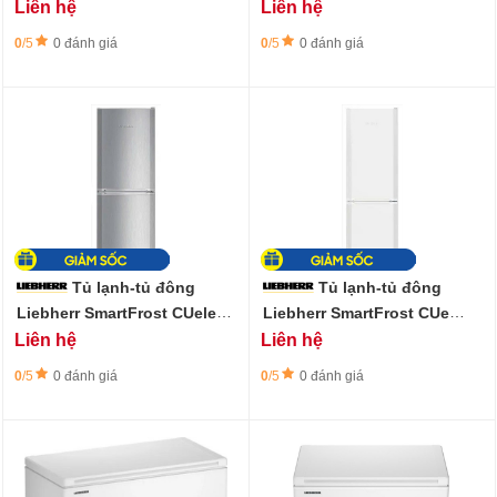
2831- 265 lít
Liên hệ
Liên hệ
0
/5
0 đánh giá
0
/5
0 đánh giá
Tủ lạnh-tủ đông
Tủ lạnh-tủ đông
Liebherr SmartFrost CUele
Liebherr SmartFrost CUe
2331- 210 lít
2831- 265 lít
Liên hệ
Liên hệ
0
/5
0 đánh giá
0
/5
0 đánh giá