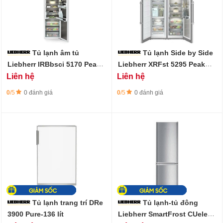
Tủ lạnh âm tủ
Tủ lạnh Side by Side
Liebherr IRBbsci 5170 Peak
Liebherr XRFst 5295 Peak
BioFresh - 296L
BioFresh - 663 lít
Liên hệ
Liên hệ
0
/5
0 đánh giá
0
/5
0 đánh giá
Tủ lạnh trang trí DRe
Tủ lạnh-tủ đông
3900 Pure-136 lít
Liebherr SmartFrost CUele