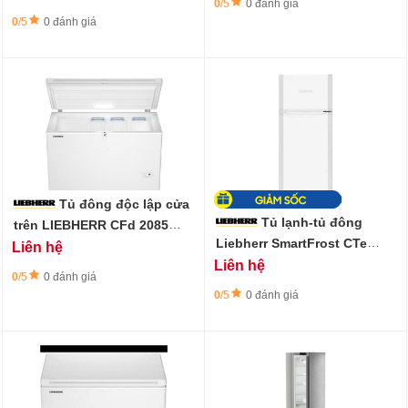
0
/5
0 đánh giá
0
/5
0 đánh giá
Tủ đông độc lập cửa
Tủ lạnh-tủ đông
trên LIEBHERR CFd 2085
Plus dung tích 248 lít
Liebherr SmartFrost CTe
Liên hệ
2131-196 lít
Liên hệ
0
/5
0 đánh giá
0
/5
0 đánh giá