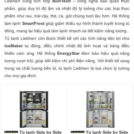
Liebherr cũng tích hợp
BioFresh
– công nghệ bảo quản thực
phẩm, giúp duy trì độ ẩm và nhiệt độ lý tưởng cho các loại thực
phẩm như rau, trái cây, thịt, cá, giữ chúng tươi lâu hơn. Hệ thống
làm lạnh
SmartFrost
giúp giảm thiểu sự hình thành tuyết trong tủ
đông, mang lại hiệu quả làm lạnh nhanh và tiết kiệm năng lượng.
Tủ lạnh Liebherr còn được thiết kế với các tính năng tiện lợi như
IceMaker
tự động, điều chỉnh nhiệt độ linh hoạt và bảng điều
khiển cảm ứng. Hệ thống
EnergyStar
đảm bảo hiệu quả năng
lượng vượt trội, giúp tiết kiệm chi phí điện năng. Với thiết kế sang
trọng và chất lượng bền bỉ, tủ lạnh Liebherr là lựa chọn lý tưởng
cho mọi gia đình.
Tủ lạnh Side by Side
Tủ lạnh Side by Side