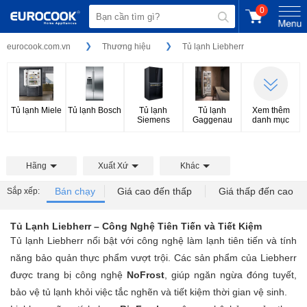
0
eurocook.com.vn
Thương hiệu
Tủ lạnh Liebherr
Tủ lạnh Miele
Tủ lạnh Bosch
Tủ lạnh
Tủ lạnh
Xem thêm
Siemens
Gaggenau
danh mục
Hãng
Xuất Xứ
Khác
Bán chạy
Giá cao đến thấp
Giá thấp đến cao
Sắp xếp:
Tủ Lạnh Liebherr – Công Nghệ Tiên Tiến và Tiết Kiệm
Tủ lạnh Liebherr nổi bật với công nghệ làm lạnh tiên tiến và tính
năng bảo quản thực phẩm vượt trội. Các sản phẩm của Liebherr
được trang bị công nghệ
NoFrost
, giúp ngăn ngừa đóng tuyết,
bảo vệ tủ lạnh khỏi việc tắc nghẽn và tiết kiệm thời gian vệ sinh.