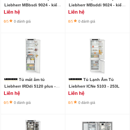
Liebherr MBbsdi 9024 - kiểu
Liebherr MBsddi 9024 - kiểu
Pháp - 572L - Công nghệ
Pháp - 572L - Công nghệ
Liên hệ
Liên hệ
BioFresh
BioFresh
0
/5
0 đánh giá
0
/5
0 đánh giá
Tủ mát âm tủ
Tủ Lạnh Âm Tủ
Liebherr IRDdi 5120 plus -
Liebherr ICNe 5103 - 253L
309L
Liên hệ
Liên hệ
0
/5
0 đánh giá
0
/5
0 đánh giá