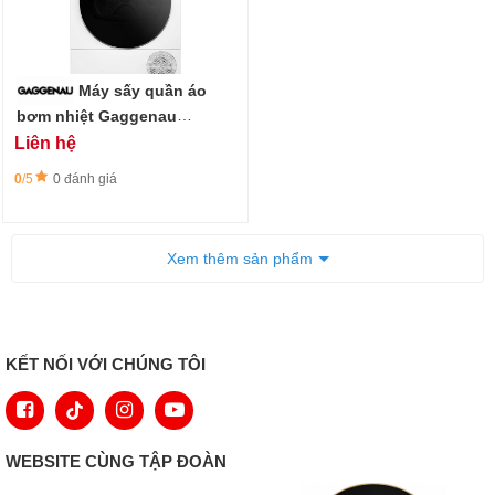
Máy sấy quần áo
bơm nhiệt Gaggenau
WT260165 Series 200 9kg
Liên hệ
0
/5
0 đánh giá
Xem thêm sản phẩm
KẾT NỐI VỚI CHÚNG TÔI
WEBSITE CÙNG TẬP ĐOÀN