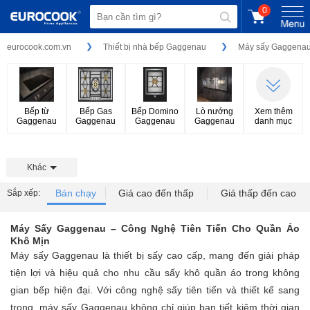
0
eurocook.com.vn
Thiết bị nhà bếp Gaggenau
Máy sấy Gaggena
Bếp từ
Bếp Gas
Bếp Domino
Lò nướng
Xem thêm
Gaggenau
Gaggenau
Gaggenau
Gaggenau
danh mục
Khác
Bán chạy
Giá cao đến thấp
Giá thấp đến cao
Sắp xếp:
Máy Sấy Gaggenau – Công Nghệ Tiên Tiến Cho Quần Áo
Khô Mịn
Máy sấy Gaggenau là thiết bị sấy cao cấp, mang đến giải pháp
tiện lợi và hiệu quả cho nhu cầu sấy khô quần áo trong không
gian bếp hiện đại. Với công nghệ sấy tiên tiến và thiết kế sang
trọng, máy sấy Gaggenau không chỉ giúp bạn tiết kiệm thời gian