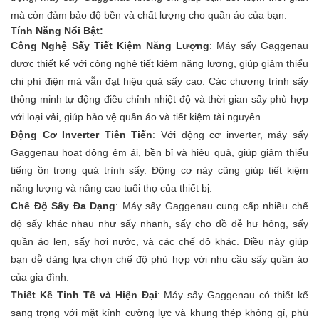
mà còn đảm bảo độ bền và chất lượng cho quần áo của bạn.
Tính Năng Nổi Bật:
Công Nghệ Sấy Tiết Kiệm Năng Lượng
: Máy sấy Gaggenau
được thiết kế với công nghệ tiết kiệm năng lượng, giúp giảm thiểu
chi phí điện mà vẫn đạt hiệu quả sấy cao. Các chương trình sấy
thông minh tự động điều chỉnh nhiệt độ và thời gian sấy phù hợp
với loại vải, giúp bảo vệ quần áo và tiết kiệm tài nguyên.
Động Cơ Inverter Tiên Tiến
: Với động cơ inverter, máy sấy
Gaggenau hoạt động êm ái, bền bỉ và hiệu quả, giúp giảm thiểu
tiếng ồn trong quá trình sấy. Động cơ này cũng giúp tiết kiệm
năng lượng và nâng cao tuổi thọ của thiết bị.
Chế Độ Sấy Đa Dạng
: Máy sấy Gaggenau cung cấp nhiều chế
độ sấy khác nhau như sấy nhanh, sấy cho đồ dễ hư hỏng, sấy
quần áo len, sấy hơi nước, và các chế độ khác. Điều này giúp
bạn dễ dàng lựa chọn chế độ phù hợp với nhu cầu sấy quần áo
của gia đình.
Thiết Kế Tinh Tế và Hiện Đại
: Máy sấy Gaggenau có thiết kế
sang trọng với mặt kính cường lực và khung thép không gỉ, phù