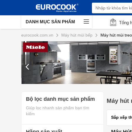
DANH MỤC SẢN PHẨM
Tổng 
eurocook.com.vn
Máy hút mùi bếp
Máy hút mùi tre
Bộ lọc danh mục sản phẩm
Máy hút 
Giúp lọc nhanh sản phẩm bạn tìm
kiếm
Sắp xếp t
Hãng sản xuất
Máy Hút