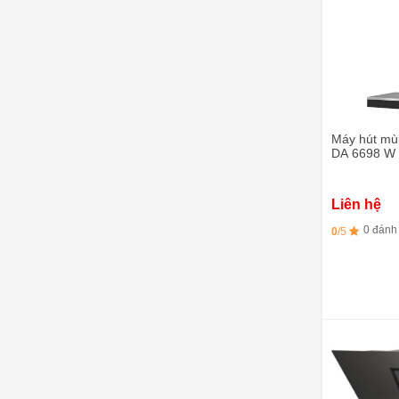
Máy hút mùi
DA 6698 W P
CLST
Liên hệ
0 đánh
0
/5