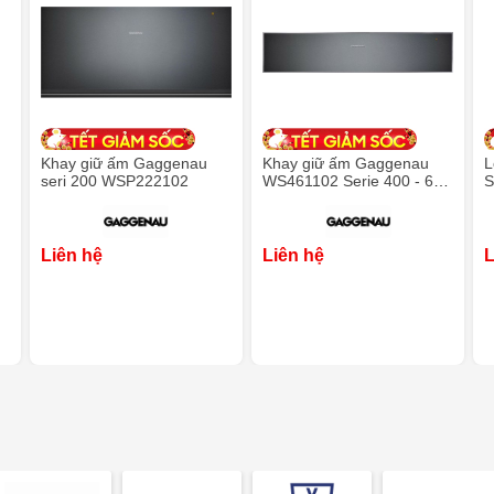
Khay giữ ấm Gaggenau
Khay giữ ấm Gaggenau
L
seri 200 WSP222102
WS461102 Serie 400 - 60
S
x 14 cm
C
4
Liên hệ
Liên hệ
L