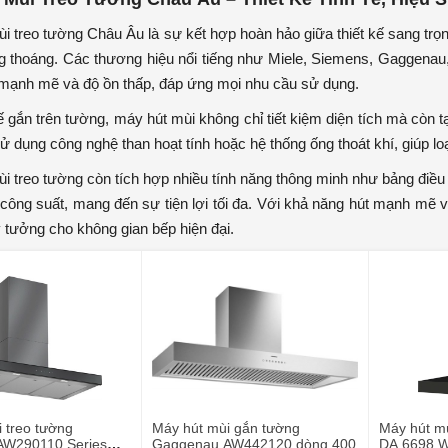
i treo tường Châu Âu là sự kết hợp hoàn hảo giữa thiết kế sang trọn
g thoáng. Các thương hiệu nổi tiếng như Miele, Siemens, Gaggena
mạnh mẽ và độ ồn thấp, đáp ứng mọi nhu cầu sử dụng.
kế gắn trên tường, máy hút mùi không chỉ tiết kiệm diện tích mà còn
sử dụng công nghệ than hoạt tính hoặc hệ thống ống thoát khí, giúp l
i treo tường còn tích hợp nhiều tính năng thông minh như bảng điề
 công suất, mang đến sự tiện lợi tối đa. Với khả năng hút mạnh mẽ v
ý tưởng cho không gian bếp hiện đại.
 treo tường
Máy hút mùi gắn tường
Máy hút mù
AW290110 Series
Gaggenau AW442120 dòng 400
DA 6698 W 