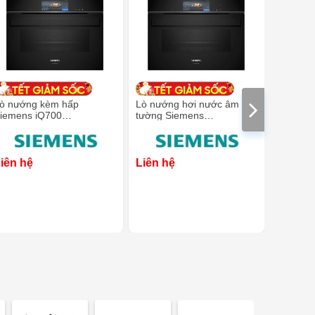
ò nướng kèm hấp
Lò nướng hơi nước âm
Lò nướn
iemens iQ700
tường Siemens
Siemen
S958GCB1 - kích thước
CS958GDD1 iQ700 nhỏ
- dung tí
5 cm
gọn 60 x 45 cm màu đen
iên hệ
Liên hệ
Liên h