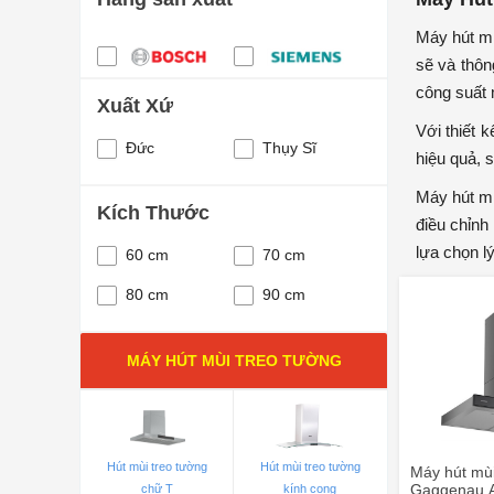
Máy hút mù
sẽ và thôn
công suất 
Xuất Xứ
Với thiết 
Đức
Thụy Sĩ
hiệu quả, 
Máy hút mù
Kích Thước
điều chỉnh
lựa chọn l
60 cm
70 cm
80 cm
90 cm
MÁY HÚT MÙI TREO TƯỜNG
Hút mùi treo tường
Hút mùi treo tường
Máy hút mùi
Gaggenau 
chữ T
kính cong