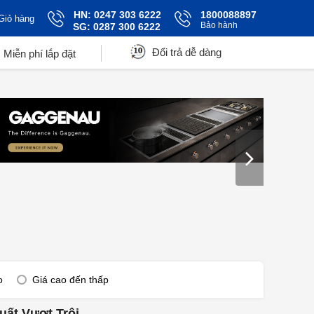
HN: 0247 303 6222
1800088897
Giỏ hàng
Bảo hành
SG: 0287 300 6222
Đổi trả dễ dàng
Miễn phí lắp đặt
o
Giá cao đến thấp
uất Vượt Trội