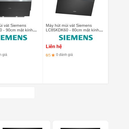
ùi vát Siemens
Máy hút mùi vát Siemens
 - 90cm mặt kính
LC85KDK60 - 80cm mặt kính
đen
Liên hệ
h giá
0 đánh giá
0
/5