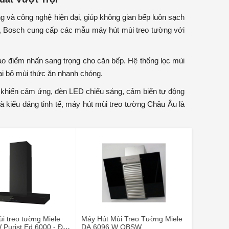
g và công nghệ hiện đại, giúp không gian bếp luôn sạch
u, Bosch cung cấp các mẫu máy hút mùi treo tường với
 tạo điểm nhấn sang trọng cho căn bếp. Hệ thống lọc mùi
oại bỏ mùi thức ăn nhanh chóng.
u khiển cảm ứng, đèn LED chiếu sáng, cảm biến tự động
à kiểu dáng tinh tế, máy hút mùi treo tường Châu Âu là
i treo tường Miele
Máy Hút Mùi Treo Tường Miele
Purist Ed.6000 - Đá
DA 6096 W OBSW