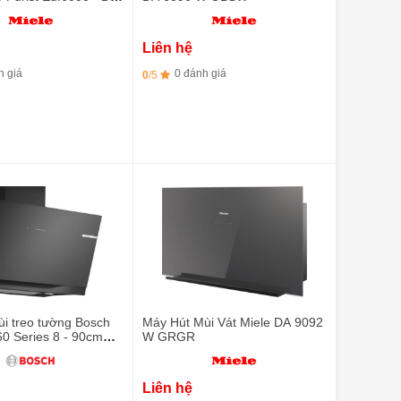
ian
Liên hệ
h giá
0 đánh giá
0
/5
i treo tường Bosch
Máy Hút Mùi Vát Miele DA 9092
 Series 8 - 90cm
W GRGR
rong suốt
Liên hệ