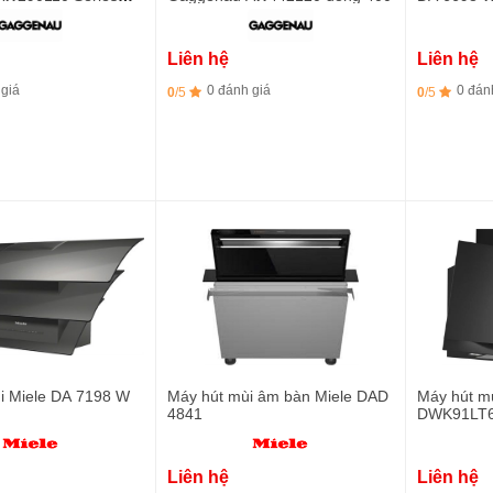
không gỉ - 90cm
đen Obsid
Liên hệ
Liên hệ
 giá
0 đánh giá
0 đán
0
/5
0
/5
i Miele DA 7198 W
Máy hút mùi âm bàn Miele DAD
Máy hút mù
4841
DWK91LT60
kính đen t
Liên hệ
Liên hệ