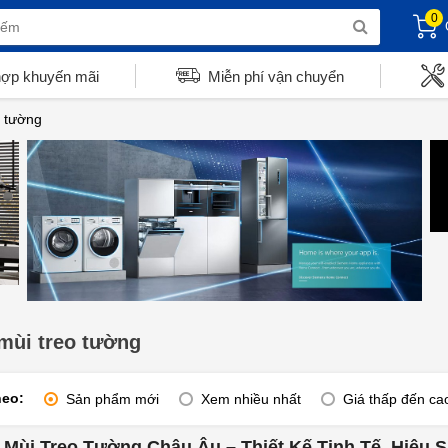
0
hợp khuyến mãi
Miễn phí vận chuyển
o tường
mùi treo tường
heo:
Sản phẩm mới
Xem nhiều nhất
Giá thấp đến ca
 Mùi Treo Tường Châu Âu – Thiết Kế Tinh Tế, Hiệu S