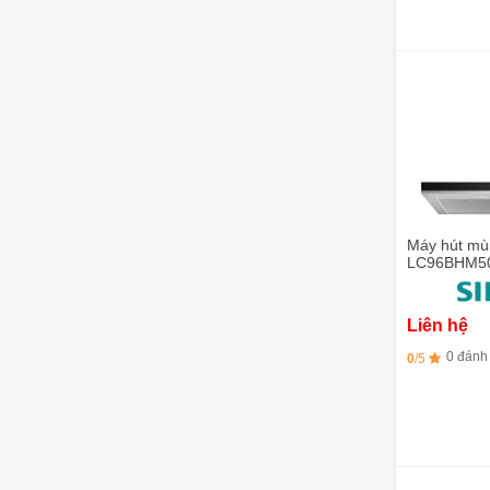
Máy hút mù
LC96BHM50
Liên hệ
0 đánh
0
/5