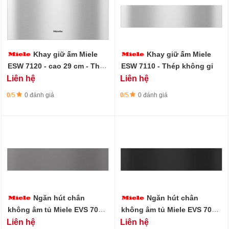
Khay giữ ấm Miele
Khay giữ ấm Miele
ESW 7120 - cao 29 cm - Thép
ESW 7110 - Thép không gỉ
không gỉ
Liên hệ
Liên hệ
0
/5
0 đánh giá
0
/5
0 đánh giá
Ngăn hút chân
Ngăn hút chân
không âm tủ Miele EVS 7010
không âm tủ Miele EVS 7010
GRGR, không tay cầm, cao
OBSW, không tay cầm, cao
Liên hệ
Liên hệ
14 cm
14 cm