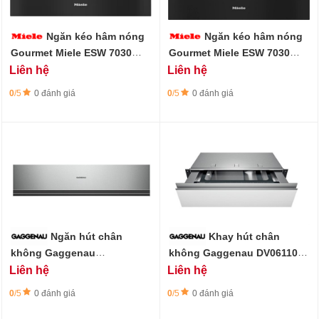
Ngăn kéo hâm nóng
Ngăn kéo hâm nóng
Gourmet Miele ESW 7030
Gourmet Miele ESW 7030
CLST, không tay cầm cao 32
OBSW, không tay cầm cao
Liên hệ
Liên hệ
cm
32 cm
0
/5
0 đánh giá
0
/5
0 đánh giá
Ngăn hút chân
Khay hút chân
không Gaggenau
không Gaggenau DV061100,
DVP221110, series 200, 60 x
series 400, 60 x 14 cm
Liên hệ
Liên hệ
14 cm
0
/5
0 đánh giá
0
/5
0 đánh giá