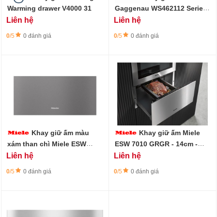
Warming drawer V4000 31
Gaggenau WS462112 Serie
400 - cao 29 cm - thép
Liên hệ
Liên hệ
không gỉ
0
/5
0 đánh giá
0
/5
0 đánh giá
Khay giữ ấm màu
Khay giữ ấm Miele
xám than chì Miele ESW
ESW 7010 GRGR - 14cm -
7020 GRGR - cao 29cm
Không tay nắm
Liên hệ
Liên hệ
0
/5
0 đánh giá
0
/5
0 đánh giá