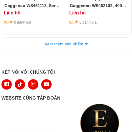
Gaggenau WS461112, Serie
Gaggenau WS462102, 400
400, 60 x 14 cm
series, 60 x 29 cm
Liên hệ
Liên hệ
0
/5
0 đánh giá
0
/5
0 đánh giá
Xem thêm sản phẩm
KẾT NỐI VỚI CHÚNG TÔI
WEBSITE CÙNG TẬP ĐOÀN