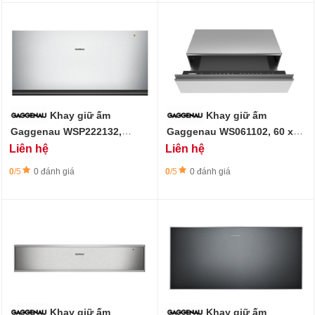
Khay giữ ấm
Khay giữ ấm
Gaggenau WSP222132,
Gaggenau WS061102, 60 x
dòng 200, 60 x 29 cm, bạc
14 cm
Liên hệ
Liên hệ
0
/5
0 đánh giá
0
/5
0 đánh giá
Khay giữ ấm
Khay giữ ấm