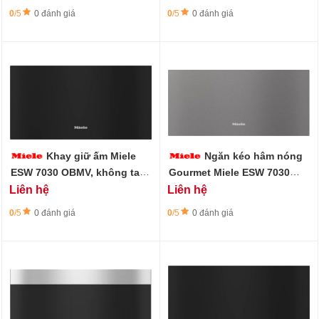
0
/5
0 đánh giá
0
/5
0 đánh giá
Khay giữ ấm Miele
Ngăn kéo hâm nóng
ESW 7030 OBMV, không tay
Gourmet Miele ESW 7030
cầm cao 32 cm
GRGR, không tay cầm cao
Liên hệ
Liên hệ
32 cm
0
/5
0 đánh giá
0
/5
0 đánh giá