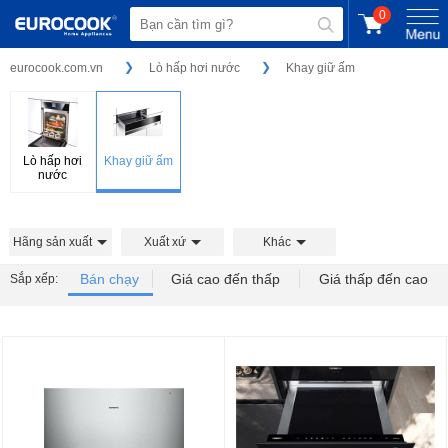
0
eurocook.com.vn
Lò hấp hơi nước
Khay giữ ấm
Lò hấp hơi
Khay giữ ấm
nước
Hãng sản xuất
Xuất xứ
Khác
Bán chạy
Giá cao đến thấp
Giá thấp đến cao
Sắp xếp: