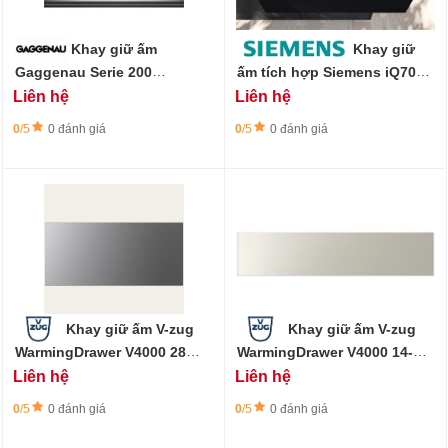
Khay giữ ấm
Khay giữ
Gaggenau Serie 200
ấm tích hợp Siemens iQ700
WSP222112
BI910C1B1, 60 x 14 cm
Liên hệ
Liên hệ
0
/5
0 đánh giá
0
/5
0 đánh giá
Khay giữ ấm V-zug
Khay giữ ấm V-zug
WarmingDrawer V4000 28
WarmingDrawer V4000 14-
Platinum
Pearl
Liên hệ
Liên hệ
0
/5
0 đánh giá
0
/5
0 đánh giá