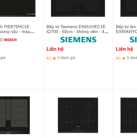
ch PIE875HC1E
Bếp từ Siemens EX651HEC1E
Bếp từ âm
4 vùng nấu - màu
iQ700 - 60cm - không viền - 4
EX85KHYC1
hép không gỉ
vùng nấu (1 vùng Vario)
không viền
Vario)
Liên hệ
Liên hệ
 giá
0 đánh giá
0 đán
0
/5
0
/5