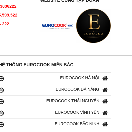
WEBSITE CÙNG TẬP ĐOÀN
73036222
.599.522
6.222
HỆ THỐNG EUROCOOK MIỀN BẮC
EUROCOOK HÀ NỘI
EUROCOOK ĐÀ NẴNG
EUROCOOK THÁI NGUYÊN
EUROCOOK VĨNH YÊN
EUROCOOK BẮC NINH