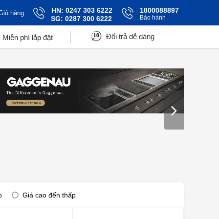
HN: 0247 303 6222
1800088897
Giỏ hàng
Bảo hành
SG: 0287 300 6222
Đổi trả dễ dàng
Miễn phí lắp đặt
o
Giá cao đến thấp