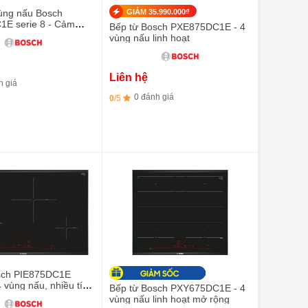
vùng nấu Bosch
GIẢM 35.990.000₫
E serie 8 - Cảm
Bếp từ Bosch PXE875DC1E - 4
 xào PerfectFry
vùng nấu linh hoạt
Liên hệ
h giá
0 đánh giá
0
/5
sch PIE875DC1E
Bếp từ Bosch PXY675DC1E - 4
ệt
vùng nấu linh hoạt mở rộng