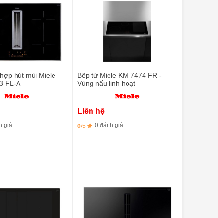
 hợp hút mùi Miele
Bếp từ Miele KM 7474 FR -
3 FL-A
Vùng nấu linh hoạt
Liên hệ
h giá
0 đánh giá
0
/5