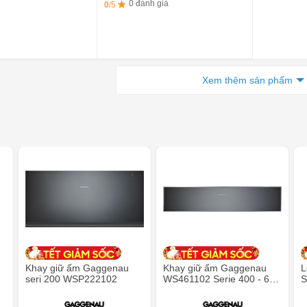
0 đánh giá
0
/5
Xem thêm sản phẩm
Khay giữ ấm Gaggenau
Khay giữ ấm Gaggenau
L
seri 200 WSP222102
WS461102 Serie 400 - 60
S
x 14 cm
C
4