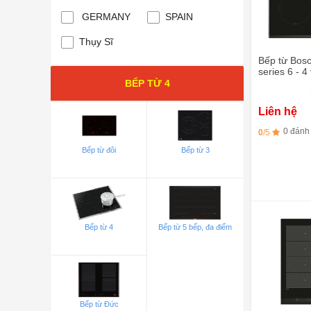
GERMANY
SPAIN
Thụy Sĩ
Bếp từ Bos
series 6 - 
đen, viền t
BẾP TỪ 4
Liên hệ
0 đánh
0
/5
Bếp từ đôi
Bếp từ 3
Bếp từ 4
Bếp từ 5 bếp, đa điểm
Bếp từ Đức