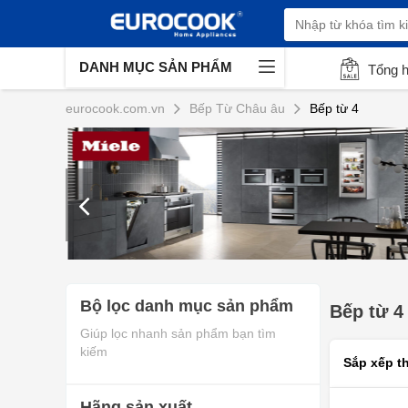
DANH MỤC SẢN PHẨM
Tổng 
eurocook.com.vn
Bếp Từ Châu âu
Bếp từ 4
Bộ lọc danh mục sản phẩm
Bếp từ 4
Giúp lọc nhanh sản phẩm bạn tìm
kiếm
Sắp xếp t
Hãng sản xuất