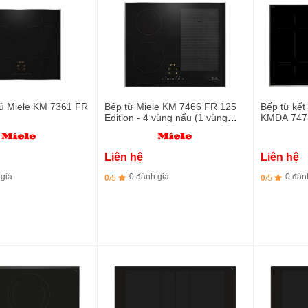
tủ Miele KM 7361 FR
Bếp từ Miele KM 7466 FR 125
Bếp từ kết
Edition - 4 vùng nấu (1 vùng
KMDA 747
nấu PowerFlex)
Liên hệ
Liên hệ
 giá
0 đánh giá
0 đán
0
/5
0
/5