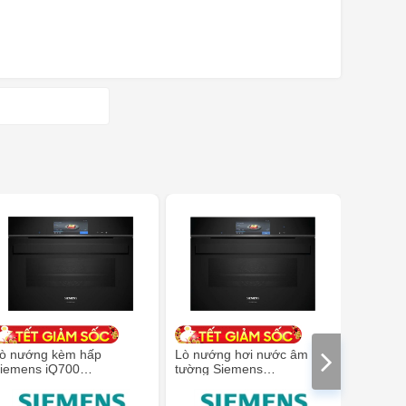
ò nướng kèm hấp
Lò nướng hơi nước âm
Lò nướn
iemens iQ700
tường Siemens
Siemen
S958GCB1 - kích thước
CS958GDD1 iQ700 nhỏ
- dung tí
5 cm
gọn 60 x 45 cm màu đen