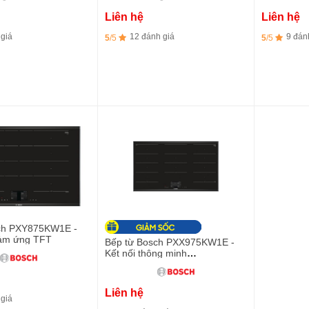
Liên hệ
Liên hệ
 giá
12 đánh giá
9 đán
5
/5
5
/5
ch PXY875KW1E -
ảm ứng TFT
Bếp từ Bosch PXX975KW1E -
Kết nối thông minh
HomeConnect
Liên hệ
 giá