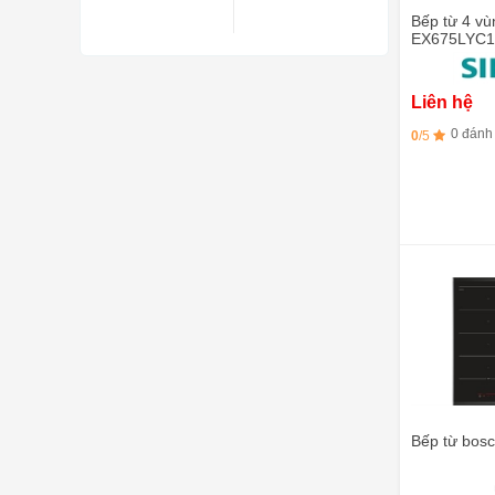
Bếp từ 4 v
EX675LYC1E
chiên Fryin
Liên hệ
0 đánh
0
/5
Bếp từ bo