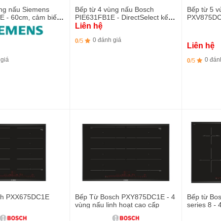
ùng nấu Siemens
Bếp từ 4 vùng nấu Bosch
Bếp từ 5 
 - 60cm, cảm biến
PIE631FB1E - DirectSelect kết
PXV875DC1
gSensor Plus
hợp PowerBoost
biến chiên
Liên hệ
0 đánh giá
0
/5
Liên hệ
 giá
0 đán
0
/5
sch PXX675DC1E
Bếp Từ Bosch PXY875DC1E - 4
Bếp từ Bo
vùng nấu linh hoạt cao cấp
series 8 - 4 vùng nấu, nhiều tính
năng ưu vi