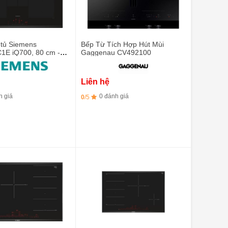
 tủ Siemens
Bếp Từ Tích Hợp Hút Mùi
E iQ700, 80 cm -
Gaggenau CV492100
 - 4 vùng nấu (2 vùng
Liên hệ
h giá
0 đánh giá
0
/5