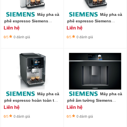
Máy pha cà
Máy pha cà
phê espresso Siemens
phê espresso Siemens
TQ513R01 EQ500 màu bạc &
TP511R09 EQ500 công suất
Liên hệ
Liên hệ
đen
1500W
0
/5
0 đánh giá
0
/5
0 đánh giá
Máy pha cà
Máy pha cà
phê espresso hoàn toàn tự
phê âm tường Siemens
động Siemen TP715R01
CT718L1B0 hoàn toàn tự
Liên hệ
Liên hệ
EQ700
động iQ700 màu đen
0
/5
0 đánh giá
0
/5
0 đánh giá