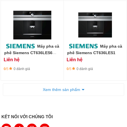
Máy pha cà
Máy pha cà
phê Siemens CT636LES6
phê Siemens CT636LES1
iQ700
Liên hệ
Liên hệ
0
/5
0 đánh giá
0
/5
0 đánh giá
Xem thêm sản phẩm
KẾT NỐI VỚI CHÚNG TÔI