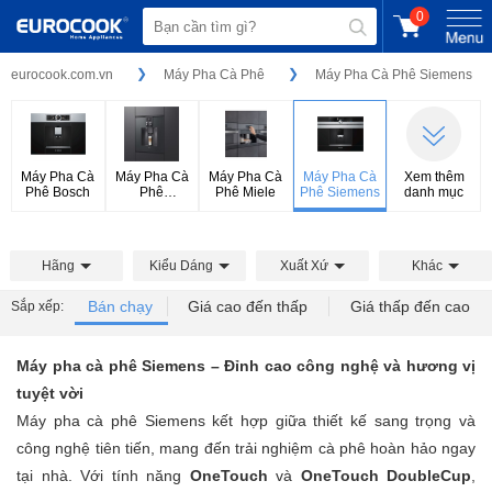
0
eurocook.com.vn
Máy Pha Cà Phê
Máy Pha Cà Phê Siemens
Máy Pha Cà
Máy Pha Cà
Máy Pha Cà
Máy Pha Cà
Xem thêm
Phê Bosch
Phê
Phê Miele
Phê Siemens
danh mục
Gaggenau
Hãng
Kiểu Dáng
Xuất Xứ
Khác
Bán chạy
Giá cao đến thấp
Giá thấp đến cao
Sắp xếp:
Máy pha cà phê Siemens – Đỉnh cao công nghệ và hương vị
tuyệt vời
Máy pha cà phê Siemens kết hợp giữa thiết kế sang trọng và
công nghệ tiên tiến, mang đến trải nghiệm cà phê hoàn hảo ngay
tại nhà. Với tính năng
OneTouch
và
OneTouch DoubleCup
,