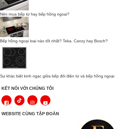
bắt đầu hoặc kết thúc nấu ăn từ xa.
Nên mua bếp từ hay bếp hồng ngoại?
Bếp hồng ngoại loại nào tốt nhất? Teka. Canzy hay Bosch?
Sự khác biệt kinh ngạc giữa bếp đôi điện từ và bếp hồng ngoại
KẾT NỐI VỚI CHÚNG TÔI
Nhờ chức năng WiFiConn@ct, bếp nấu ăn kết nối với mạng
WEBSITE CÙNG TẬP ĐOÀN
không dây Wi-Fi thông qua bộ định tuyến.
Hệ thống đun sôi tự động làm nóng đầu đốt đến nhiệt độ tối đa