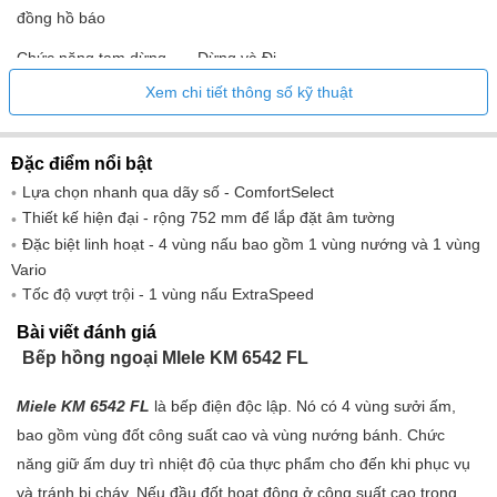
đồng hồ báo
Chức năng tạm dừng Dừng và Đi
Xem chi tiết thông số kỹ thuật
Các chỉ số Chỉ báo nhiệt dư
Đầu đốt
Đặc điểm nổi bật
Bảng điều khiển bếp gốm thủy tinh
Lựa chọn nhanh qua dãy số - ComfortSelect
Tổng số đầu đốt 4
Thiết kế hiện đại - rộng 752 mm để lắp đặt âm tường
Đặc biệt linh hoạt - 4 vùng nấu bao gồm 1 vùng nướng và 1 vùng
Đầu đốt điện4
Vario
Tốc độ vượt trội - 1 vùng nấu ExtraSpeed
Đầu đốt có vùng sưởi hình bầu dục1
Chức năng
Bài viết đánh giá
Bếp hồng ngoại MIele KM 6542 FL
Chức năng giữ ấm
Miele KM 6542 FL
là bếp điện độc lập. Nó có 4 vùng sưởi ấm,
Khôi phục chức năng cài đặt
bao gồm vùng đốt công suất cao và vùng nướng bánh. Chức
Tự động đun sôi
năng giữ ấm duy trì nhiệt độ của thực phẩm cho đến khi phục vụ
Tính năng chức năng
và tránh bị cháy. Nếu đầu đốt hoạt động ở công suất cao trong