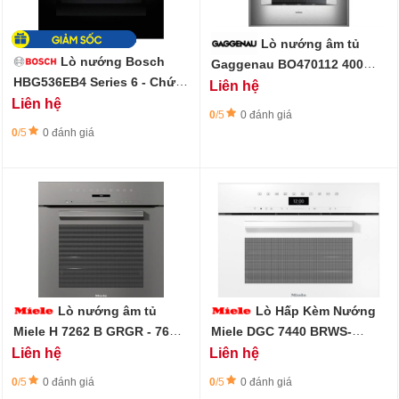
Lò nướng âm tủ
Lò nướng Bosch
Gaggenau BO470112 400
Series - 76L - Bản lề cửa bên
HBG536EB4 Series 6 - Chức
Liên hệ
phải
năng Air Fry (chiên không
Liên hệ
dầu)
0
/5
0 đánh giá
0
/5
0 đánh giá
Lò nướng âm tủ
Lò Hấp Kèm Nướng
Miele H 7262 B GRGR - 76L -
Miele DGC 7440 BRWS-
Perfect Clean
dung tích 48L
Liên hệ
Liên hệ
0
/5
0 đánh giá
0
/5
0 đánh giá