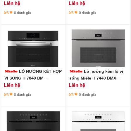
BRWS
Liên hệ
Liên hệ
0
/5
0 đánh giá
0
/5
0 đánh giá
LÒ NƯỚNG KẾT HỢP
Lò nướng kèm lò vi
VI SÓNG H 7840 BM
sóng Miele H 7440 BMX
EDST/CLST 45CM
GRGR -45cm, không tay cầm
Liên hệ
Liên hệ
0
/5
0 đánh giá
0
/5
0 đánh giá