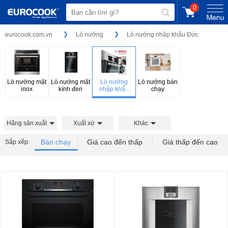
0
eurocook.com.vn
Lò nướng
Lò nướng nhập khẩu Đức
Lò nướng mặt
Lò nướng mặt
Lò nướng
Lò nướng bán
inox
kính đen
nhập khẩu
chạy
Đức
Hãng sản xuất
Xuất xứ
Khác
Bán chạy
Giá cao đến thấp
Giá thấp đến cao
Sắp xếp: