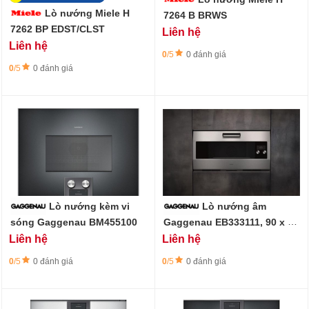
Lò nướng Miele H
7264 B BRWS
7262 BP EDST/CLST
Liên hệ
Liên hệ
0
/5
0 đánh giá
0
/5
0 đánh giá
Lò nướng kèm vi
Lò nướng âm
sóng Gaggenau BM455100
Gaggenau EB333111, 90 x 48
cm, thép không gỉ
Liên hệ
Liên hệ
0
/5
0 đánh giá
0
/5
0 đánh giá