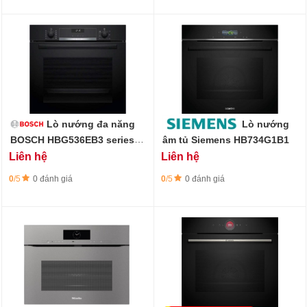
Lò nướng đa năng
Lò nướng
BOSCH HBG536EB3 series 6
âm tủ Siemens HB734G1B1
- Công suất 3400W - 71L
Liên hệ
Liên hệ
0
/5
0 đánh giá
0
/5
0 đánh giá