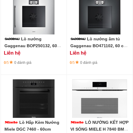
Lò nướng
Lò nướng âm tủ
Gaggenau BOP250132, 60
Gaggenau BO471102, 60 cm,
cm, bản lề cửa phải, màu
bản lề cửa trái
Liên hệ
Liên hệ
bạc
0
/5
0 đánh giá
0
/5
0 đánh giá
Lò Hấp Kèm Nướng
LÒ NƯỚNG KẾT HỢP
Miele DGC 7460 - 60cm
VI SÓNG MIELE H 7840 BMX