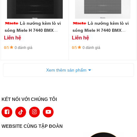
Lò nướng kèm lò vi
Lò nướng kèm lò vi
sóng Miele H 7440 BMX
sóng Miele H 7440 BMX
OBSW -45cm, không tay cầm
BRWS -45cm, không tay cầm
Liên hệ
Liên hệ
0
/5
0 đánh giá
0
/5
0 đánh giá
Xem thêm sản phẩm
KẾT NỐI VỚI CHÚNG TÔI
WEBSITE CÙNG TẬP ĐOÀN