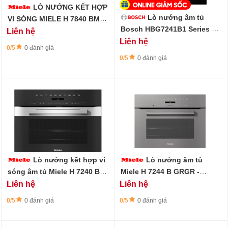
LÒ NƯỚNG KẾT HỢP
Lò nướng âm tủ
VI SÓNG MIELE H 7840 BMX
GRGR
Bosch HBG7241B1 Series 8 -
Liên hệ
60x60cm - 71L - Màu Đen
Liên hệ
0
/5
0 đánh giá
0
/5
0 đánh giá
Lò nướng kết hợp vi
Lò nướng âm tủ
sóng âm tủ Miele H 7240 BM
Miele H 7244 B GRGR -
EDST/CLST - Làm sạch
45CM, 49L, Nướng hơi nước
Liên hệ
Liên hệ
PerfectClean
0
/5
0 đánh giá
0
/5
0 đánh giá