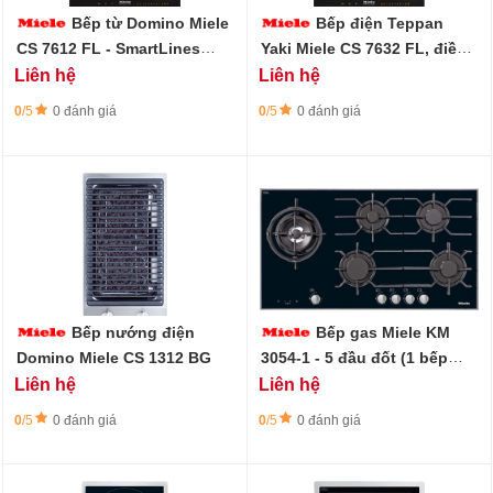
Bếp từ Domino Miele
Bếp điện Teppan
CS 7612 FL - SmartLines
Yaki Miele CS 7632 FL, điều
Series
khiển cảm ứng Smart-Lines
Liên hệ
Liên hệ
Series
0
/5
0 đánh giá
0
/5
0 đánh giá
Bếp nướng điện
Bếp gas Miele KM
Domino Miele CS 1312 BG
3054-1 - 5 đầu đốt (1 bếp
kép) - Thép không gỉ
Liên hệ
Liên hệ
0
/5
0 đánh giá
0
/5
0 đánh giá