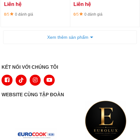
vùng nấu PowerFlex)
vùng PowerFlex và 1 vùng
Liên hệ
Liên hệ
TempControl)
0
/5
0 đánh giá
0
/5
0 đánh giá
Xem thêm sản phẩm
KẾT NỐI VỚI CHÚNG TÔI
WEBSITE CÙNG TẬP ĐOÀN