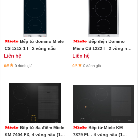
Bếp từ domino Miele
Bếp điện Domino
CS 1212-1 I - 2 vùng nấu
Miele CS 1222 I - 2 vùng nấu
(1 vùng nấu/nướng)
Liên hệ
Liên hệ
0
/5
0 đánh giá
0
/5
0 đánh giá
Bếp từ đa điểm Miele
Bếp từ Miele KM
KM 7404 FX, 4 vùng nấu (1
7879 FL - 4 vùng nấu (1