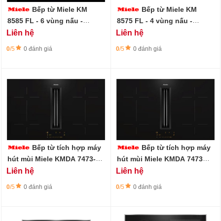
Bếp từ Miele KM
Bếp từ Miele KM
8585 FL - 6 vùng nấu -
8575 FL - 4 vùng nấu -
PowerFlex - 80cm
PowerFlex - 90cm
Liên hệ
Liên hệ
0
/5
0 đánh giá
0
/5
0 đánh giá
Bếp từ tích hợp máy
Bếp từ tích hợp máy
hút mùi Miele KMDA 7473-1
hút mùi Miele KMDA 7473
FL Silence - 4 vùng nấu
FL-U Silence - 4 vùng nấu
Liên hệ
Liên hệ
0
/5
0 đánh giá
0
/5
0 đánh giá