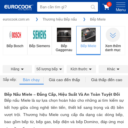
0
eurocook.com.vn
Thương hiệu Bếp nấu
Bếp Miele
Bếp Bosch
Bếp Siemens
Bếp
Bếp Miele
Xem thêm
Gaggenau
danh mục
Hãng
Số lượng bếp
Kích thước
Khác
Bán chạy
Giá cao đến thấp
Giá thấp đến cao
Sắp xếp:
Bếp Nấu Miele – Đẳng Cấp, Hiệu Suất Và An Toàn Tuyệt Đối
Bếp nấu Miele là sự lựa chọn hoàn hảo cho những ai tìm kiếm sự
kết hợp giữa công nghệ tiên tiến, thiết kế sang trọng và độ bền
vượt trội. Thương hiệu Miele cung cấp đa dạng các dòng bếp,
bao gồm bếp từ, bếp gas, bếp điện và bếp Domino, đáp ứng mọi