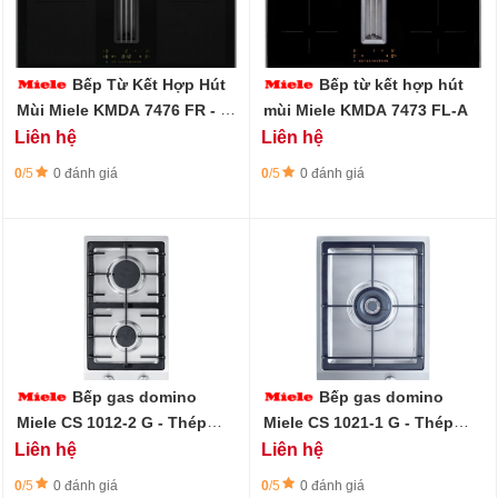
Bếp Từ Kết Hợp Hút
Bếp từ kết hợp hút
Mùi Miele KMDA 7476 FR - 2
mùi Miele KMDA 7473 FL-A
vùng nấu PowerFlex XL
Liên hệ
Liên hệ
0
/5
0 đánh giá
0
/5
0 đánh giá
Bếp gas domino
Bếp gas domino
Miele CS 1012-2 G - Thép
Miele CS 1021-1 G - Thép
không gỉ
không gỉ
Liên hệ
Liên hệ
0
/5
0 đánh giá
0
/5
0 đánh giá