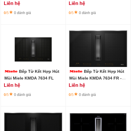
vùng nấu PowerFlex)
Liên hệ
Liên hệ
0
/5
0 đánh giá
0
/5
0 đánh giá
Bếp Từ Kết Hợp Hút
Bếp Từ Kết Hợp Hút
Mùi Miele KMDA 7634 FL
Mùi Miele KMDA 7634 FR -
Viền thép không gỉ
Liên hệ
Liên hệ
0
/5
0 đánh giá
0
/5
0 đánh giá