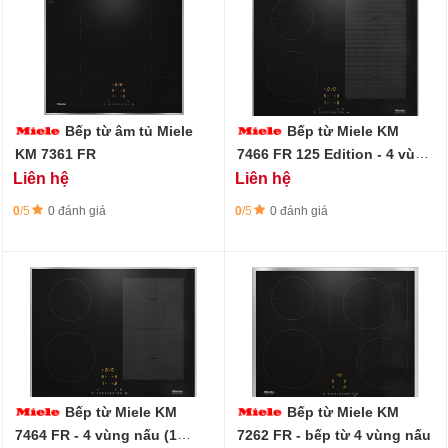
Bếp từ âm tủ Miele
Bếp từ Miele KM
KM 7361 FR
7466 FR 125 Edition - 4 vùng
nấu (1 vùng nấu PowerFlex)
Liên hệ
Liên hệ
0
/5
0 đánh giá
0
/5
0 đánh giá
Bếp từ Miele KM
Bếp từ Miele KM
7464 FR - 4 vùng nấu (1
7262 FR - bếp từ 4 vùng nấu