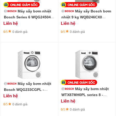
Máy sấy bơm nhiệt
Máy sấy Bosch bơm
Bosch Series 6 WQG245040
nhiệt 9 kg WQB246CX0
9 kg
Series 8 - inox, 2024
Liên hệ
Liên hệ
0
/5
0 đánh giá
0
/5
0 đánh giá
Máy sấy bơm nhiệt
Máy sấy bơm nhiệt
Bosch WQG233CGPL -
Series 6, công nghệ Iron
WTX87MH0PL series 8 -
Liên hệ
Assist
Trọng tải 9 kg
Liên hệ
0
/5
0 đánh giá
0
/5
0 đánh giá