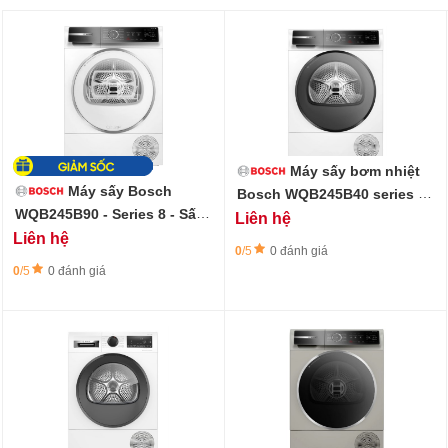
Máy sấy bơm nhiệt
Máy sấy Bosch
Bosch WQB245B40 series 8,
9 kg
WQB245B90 - Series 8 - Sấy
Liên hệ
khô thông minh
Liên hệ
0
/5
0 đánh giá
0
/5
0 đánh giá