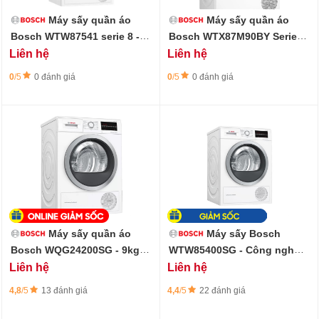
Máy sấy quần áo
Máy sấy quần áo
Bosch WTW87541 serie 8 -
Bosch WTX87M90BY Series
Công nghệ sấy bơm nhiệt
8
Liên hệ
Liên hệ
0
/5
0 đánh giá
0
/5
0 đánh giá
Máy sấy quần áo
Máy sấy Bosch
Bosch WQG24200SG - 9kg
WTW85400SG - Công nghệ
Công nghệ bơm nhiệt
bơm nhiệt 9kg
Liên hệ
Liên hệ
4,8
/5
13 đánh giá
4,4
/5
22 đánh giá