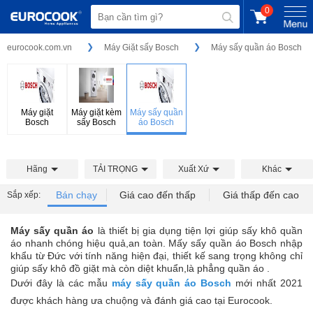
0
eurocook.com.vn
Máy Giặt sấy Bosch
Máy sấy quần áo Bosch
Máy giặt
Máy giặt kèm
Máy sấy quần
Bosch
sấy Bosch
áo Bosch
Hãng
TẢI TRỌNG
Xuất Xứ
Khác
Bán chạy
Giá cao đến thấp
Giá thấp đến cao
Sắp xếp:
Máy sấy quần áo
là thiết bị gia dụng tiện lợi giúp sấy khô quần
áo nhanh chóng hiệu quả,an toàn. Mấy sấy quần áo Bosch nhập
khẩu từ Đức với tính năng hiện đại, thiết kế sang trọng không chỉ
giúp sấy khô đồ giặt mà còn diệt khuẩn,là phẳng quần áo .
Dưới đây là các mẫu
máy sấy quần áo Bosch
mới nhất 2021
được khách hàng ưa chuộng và đánh giá cao tại Eurocook.