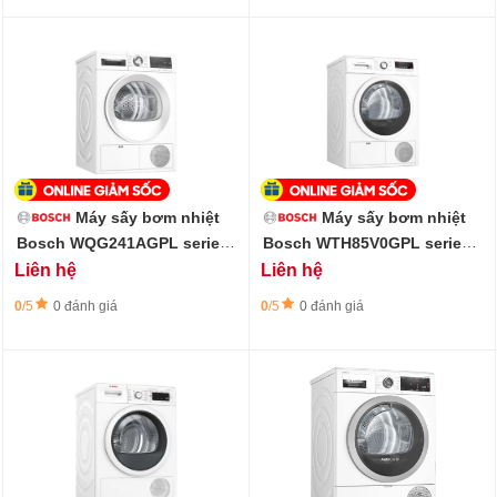
Máy sấy bơm nhiệt
Máy sấy bơm nhiệt
Bosch WQG241AGPL series
Bosch WTH85V0GPL series
6 - 9 kg
4 - 8 kg
Liên hệ
Liên hệ
0
/5
0 đánh giá
0
/5
0 đánh giá