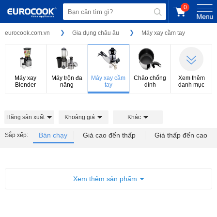
0
eurocook.com.vn
Gia dụng châu âu
Máy xay cầm tay
Máy xay
Máy trộn đa
Máy xay cầm
Chảo chống
Xem thêm
Blender
năng
tay
dính
danh mục
Hãng sản xuất
Khoảng giá
Khác
Bán chạy
Giá cao đến thấp
Giá thấp đến cao
Sắp xếp:
Xem thêm sản phẩm