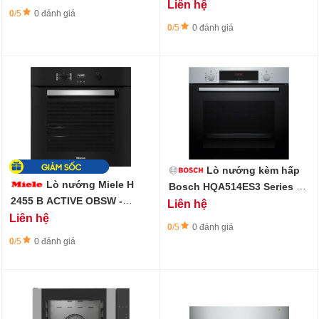
năng Air Fry (chiên không
Liên hệ
0
/5
0 đánh giá
dầu)
0
/5
0 đánh giá
Lò nướng kèm hấp
Lò nướng Miele H
Bosch HQA514ES3 Series 4 -
71L - Làm sạch thủy phân
2455 B ACTIVE OBSW -
Liên hệ
Perfect Clean
Liên hệ
0
/5
0 đánh giá
0
/5
0 đánh giá