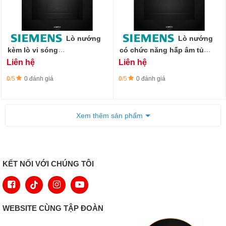
Lò nướng
Lò nướng
kèm lò vi sóng
có chức năng hấp âm tủ
Siemens iQ700 HM976GMB1
Siemens iQ700
Liên hệ
Liên hệ
- dung tích 67 lít
HR976GMB1A
0
/5
0 đánh giá
0
/5
0 đánh giá
Xem thêm sản phẩm
KẾT NỐI VỚI CHÚNG TÔI
WEBSITE CÙNG TẬP ĐOÀN