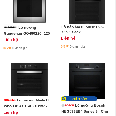
Lò hấp âm tủ Miele DGC
Lò nướng
7250 Black
Gaggenau GO480120 -125L-
Liên hệ
76 x 67 cm - Expressive
Liên hệ
Series
0
/5
0 đánh giá
0
/5
0 đánh giá
Lò nướng Miele H
Lò nướng Bosch
2455 BP ACTIVE OBSW -
Làm sạch nhiệt phân
HBG536EB4 Series 6 - Chức
Liên hệ