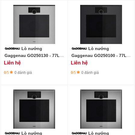
Lò nướng
Lò nướng
Gaggenau GO250130 - 77L -
Gaggenau GO250100 - 77L -
Minimalistic Series - Sterling
Minimalistic Series - Onyx
Liên hệ
Liên hệ
0
/5
0 đánh giá
0
/5
0 đánh giá
Lò nướng
Lò nướng