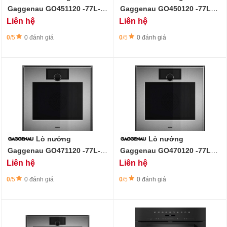
Gaggenau GO451120 -77L-
Gaggenau GO450120 -77L-
60 x 60 cm - Expressive
60 x 60 cm - Expressive
Liên hệ
Liên hệ
Series
Series
0
/5
0 đánh giá
0
/5
0 đánh giá
Lò nướng
Lò nướng
Gaggenau GO471120 -77L-
Gaggenau GO470120 -77L-
60 x 60 cm - Expressive
60 x 60 cm - Expressive
Liên hệ
Liên hệ
Series
Series
0
/5
0 đánh giá
0
/5
0 đánh giá