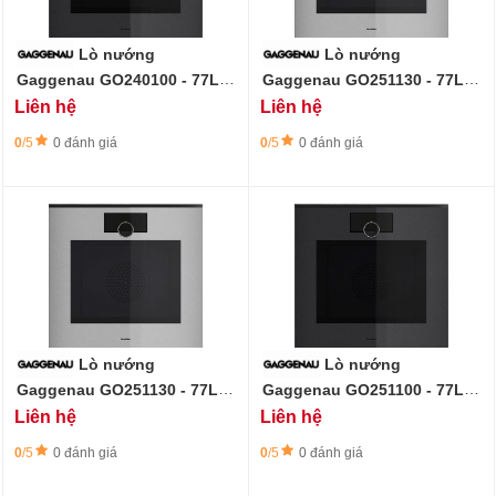
Lò nướng
Lò nướng
Gaggenau GO240100 - 77L -
Gaggenau GO251130 - 77L -
Minimalistic Series - Onyx
Minimalistic Series - Sterling
Liên hệ
Liên hệ
0
/5
0 đánh giá
0
/5
0 đánh giá
Lò nướng
Lò nướng
Gaggenau GO251130 - 77L -
Gaggenau GO251100 - 77L -
Minimalistic Series - Onyx
Minimalistic Series - Onyx
Liên hệ
Liên hệ
0
/5
0 đánh giá
0
/5
0 đánh giá