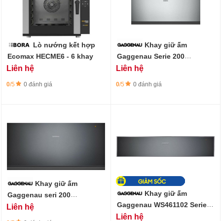
Lò nướng kết hợp
Khay giữ ấm
Ecomax HECME6 - 6 khay
Gaggenau Serie 200
WSP222112
Liên hệ
Liên hệ
0
/5
0 đánh giá
0
/5
0 đánh giá
Khay giữ ấm
Khay giữ ấm
Gaggenau seri 200
WSP222102
Gaggenau WS461102 Serie
Liên hệ
400 - 60 x 14 cm
Liên hệ