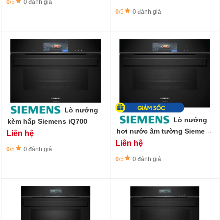
0
/5
0 đánh giá
0
/5
0 đánh giá
Lò nướng
Lò nướng
kèm hấp Siemens iQ700
CS958GCB1 - kích thước 45
hơi nước âm tường Siemens
Liên hệ
cm
CS958GDD1 iQ700 nhỏ gọn
Liên hệ
0
/5
0 đánh giá
60 x 45 cm màu đen
0
/5
0 đánh giá