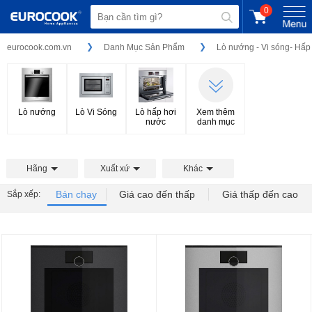
0
eurocook.com.vn
Danh Mục Sản Phẩm
Lò nướng - Vi sóng- Hấp
Lò nướng
Lò Vi Sóng
Lò hấp hơi
Xem thêm
nước
danh mục
Hãng
Xuất xứ
Khác
Bán chạy
Giá cao đến thấp
Giá thấp đến cao
Sắp xếp: