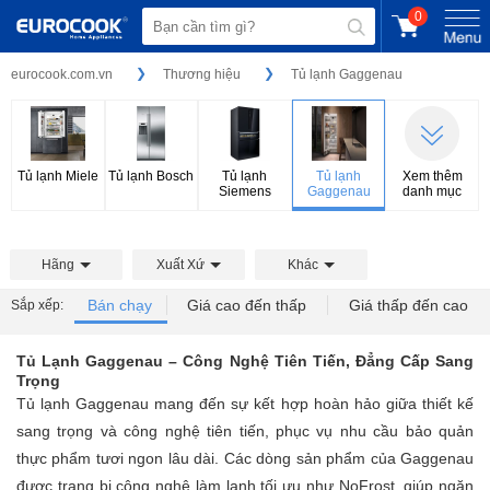
0
eurocook.com.vn
Thương hiệu
Tủ lạnh Gaggenau
Tủ lạnh Miele
Tủ lạnh Bosch
Tủ lạnh
Tủ lạnh
Xem thêm
Siemens
Gaggenau
danh mục
Hãng
Xuất Xứ
Khác
Bán chạy
Giá cao đến thấp
Giá thấp đến cao
Sắp xếp:
Tủ Lạnh Gaggenau – Công Nghệ Tiên Tiến, Đẳng Cấp Sang
Trọng
Tủ lạnh Gaggenau mang đến sự kết hợp hoàn hảo giữa thiết kế
sang trọng và công nghệ tiên tiến, phục vụ nhu cầu bảo quản
thực phẩm tươi ngon lâu dài. Các dòng sản phẩm của Gaggenau
được trang bị công nghệ làm lạnh tối ưu như NoFrost, giúp ngăn