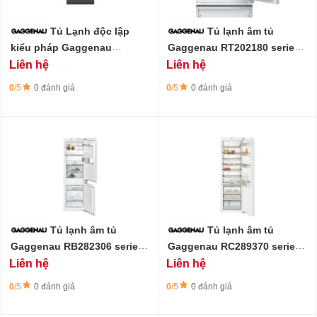
Tủ Lạnh độc lập
Tủ lạnh âm tủ
kiểu pháp Gaggenau
Gaggenau RT202180 series
RY295350 series 200 - 573L,
200 - 110L
Liên hệ
Liên hệ
ngăn đá dưới, làm đá tự
động
0
/5
0 đánh giá
0
/5
0 đánh giá
Tủ lạnh âm tủ
Tủ lạnh âm tủ
Gaggenau RB282306 series
Gaggenau RC289370 series
200 - 223L, ngăn đông mềm
200 - 289L
Liên hệ
Liên hệ
0°C
0
/5
0 đánh giá
0
/5
0 đánh giá