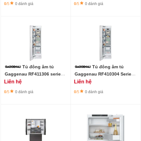
0
/5
0 đánh giá
0
/5
0 đánh giá
Tủ đông âm tủ
Tủ đông âm tủ
Gaggenau RF411306 series
Gaggenau RF410304 Series
400 - 240L - làm đá tự động
400 - 240L
Liên hệ
Liên hệ
0
/5
0 đánh giá
0
/5
0 đánh giá