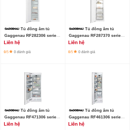
Tủ đông âm tủ
Tủ đông âm tủ
Gaggenau RF282306 series
Gaggenau RF287370 series
200 - 212L
200 - 212L
Liên hệ
Liên hệ
0
/5
0 đánh giá
0
/5
0 đánh giá
Tủ đông âm tủ
Tủ đông âm tủ
Gaggenau RF471306 series
Gaggenau RF461306 series
400 - 445L - Làm đá tự động
400 - 344L - Làm đá tự động
Liên hệ
Liên hệ