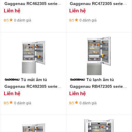
Gaggenau RC462305 series
Gaggenau RC472305 series
400 - 305L, ngăn đông mềm
400 - 398L, ngăn đông mềm
Liên hệ
Liên hệ
0°C
0°C
0
/5
0 đánh giá
0
/5
0 đánh giá
Tủ mát âm tủ
Tủ lạnh âm tủ
Gaggenau RC492305 series
Gaggenau RB472305 series
400 - ngăn đông mềm 0°C
400 - 452L - ngăn đá dưới,
Liên hệ
Liên hệ
làm đá tự động
0
/5
0 đánh giá
0
/5
0 đánh giá