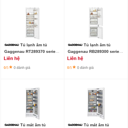
Tủ lạnh âm tủ
Tủ lạnh âm tủ
Gaggenau RT289370 series
Gaggenau RB289300 series
200 - 269L
200 - 223L, ngăn đông mềm
Liên hệ
Liên hệ
0°C
0
/5
0 đánh giá
0
/5
0 đánh giá
Tủ mát âm tủ
Tủ mát âm tủ