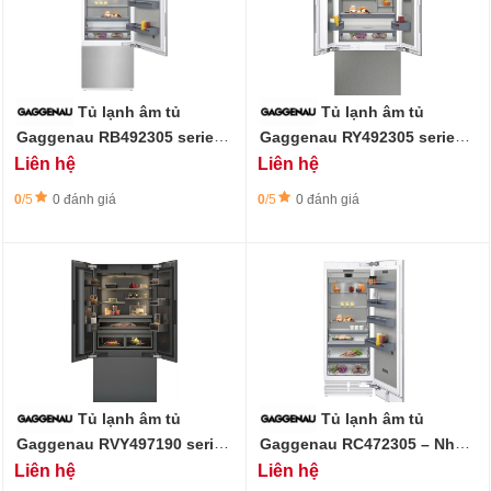
Tủ lạnh âm tủ
Tủ lạnh âm tủ
Gaggenau RB492305 series
Gaggenau RY492305 series
400 - 552L - ngăn đá dưới,
400 - 552L - ngăn đá dưới,
Liên hệ
Liên hệ
làm đá tự động
làm đá tự động
0
/5
0 đánh giá
0
/5
0 đánh giá
Tủ lạnh âm tủ
Tủ lạnh âm tủ
Gaggenau RVY497190 series
Gaggenau RC472305 – Nhập
400 - ngăn đá dưới, làm đá
khẩu Đức & EU
Liên hệ
Liên hệ
tự động