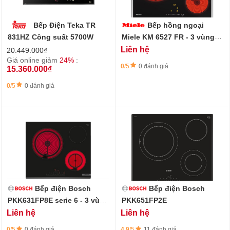
Bếp Điện Teka TR
Bếp hồng ngoại
831HZ Công suất 5700W
Miele KM 6527 FR - 3 vùng
nấu - chất liệu gốm
Liên hệ
20.449.000₫
Giá online giảm
24%
:
0
/5
0 đánh giá
15.360.000₫
0
/5
0 đánh giá
Bếp điện Bosch
Bếp điện Bosch
PKK631FP8E serie 6 - 3 vùng
PKK651FP2E
nấu, thiết kế Front-Bevel
Liên hệ
Liên hệ
tinh tế
0
/5
0 đánh giá
4,9
/5
11 đánh giá