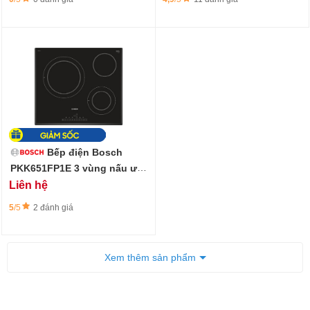
Bếp điện Bosch
PKK651FP1E 3 vùng nấu ưu
việt, thiết kế sang trọng
Liên hệ
5
/5
2 đánh giá
Xem thêm sản phẩm