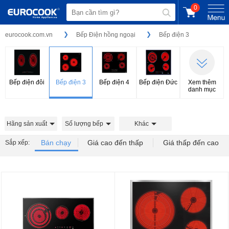
0
eurocook.com.vn
Bếp Điện hồng ngoại
Bếp điện 3
Bếp điện đôi
Bếp điện 3
Bếp điện 4
Bếp điện Đức
Xem thêm
danh mục
Hãng sản xuất
Số lượng bếp
Khác
Bán chạy
Giá cao đến thấp
Giá thấp đến cao
Sắp xếp: