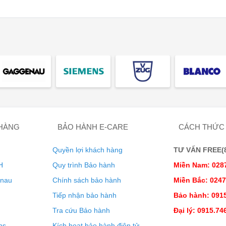
, bạn có thể cài đặt độ ẩm trên màn hình hiển thị của các mẫu
hật đơn giản và tốt cho rượu vang của bạn, vì độ ẩm tối ưu
n được đóng chặt.
 HÀNG
BẢO HÀNH E-CARE
CÁCH THỨC
Quyền lợi khách hàng
TƯ VẤN FREE(8:
H
Quy trình Bảo hành
Miền Nam: 028
enau
Chính sách bảo hành
Miền Bắc: 024
Tiếp nhận bảo hành
Bảo hành: 0915
Tra cứu Bảo hành
Đại lý: 0915.74
ns
Kích hoạt bảo hành điện tử