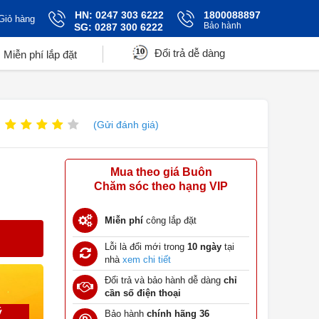
HN: 0247 303 6222
1800088897
Giỏ hàng
Bảo hành
SG: 0287 300 6222
Đổi trả dễ dàng
Miễn phí lắp đặt
(Gửi đánh giá)
Mua theo giá Buôn
Chăm sóc theo hạng VIP
Miễn phí
công lắp đặt
Lỗi là đổi mới trong
10 ngày
tại
nhà
xem chi tiết
Đổi trả và bảo hành dễ dàng
chỉ
cần số điện thoại
ý
Bảo hành
chính hãng 36