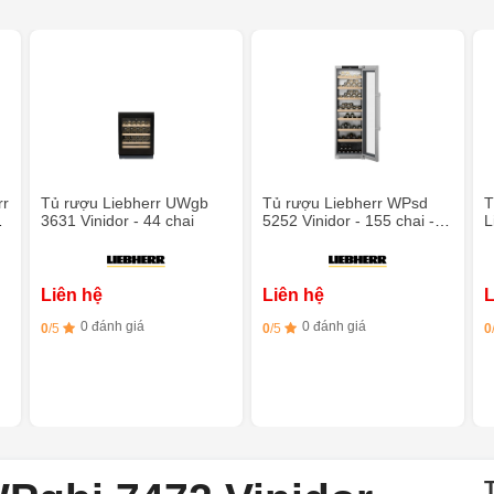
rr
Tủ rượu Liebherr UWgb
Tủ rượu Liebherr WPsd
T
3631 Vinidor - 44 chai
5252 Vinidor - 155 chai - 2
L
vùng nhiệt độ
c
Liên hệ
Liên hệ
L
0 đánh giá
0 đánh giá
0
/5
0
/5
0