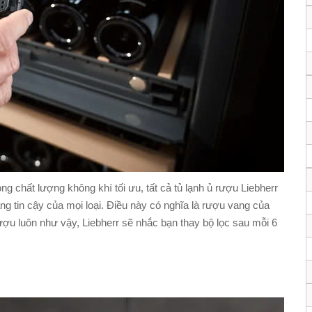
 chất lượng không khí tối ưu, tất cả tủ lạnh ủ rượu Liebherr
áng tin cậy của mọi loại. Điều này có nghĩa là rượu vang của
ợu luôn như vậy, Liebherr sẽ nhắc bạn thay bộ lọc sau mỗi 6