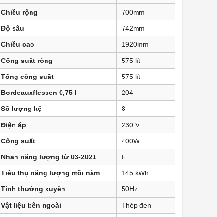
Chiều rộng
700mm
Độ sâu
742mm
Chiều cao
1920mm
Công suất ròng
575 lít
Tổng công suất
575 lít
Bordeauxflessen 0,75 l
204
Số lượng kệ
8
Điện áp
230 V
Công suất
400W
Nhãn năng lượng từ 03-2021
F
Tiêu thụ năng lượng mỗi năm
145 kWh
Tính thường xuyên
50Hz
Vật liệu bên ngoài
Thép đen