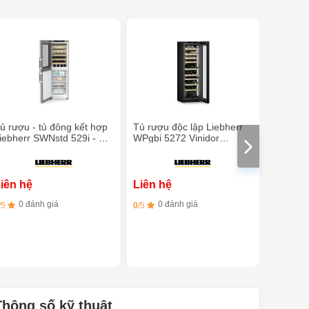
ủ rượu - tủ đông kết hợp
Tủ rượu độc lập Liebherr
Tủ rượu 
iebherr SWNstd 529i - 44
WPgbi 5272 Vinidor
WPbl 50
hai - Làm đá tự động
Selection - 106 chai - 2
chống ti
vùng nhiệt độ
iên hệ
Liên hệ
Liên h
0 đánh giá
0 đánh giá
0 đ
/5
0
/5
0
/5
Thông số kỹ thuật