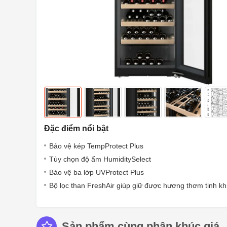
Đặc điểm nổi bật
Bảo vệ kép TempProtect Plus
Tùy chọn độ ẩm HumiditySelect
Bảo vệ ba lớp UVProtect Plus
Bộ lọc than FreshAir giúp giữ được hương thơm tinh kh
Sản phẩm cùng phân khúc giá