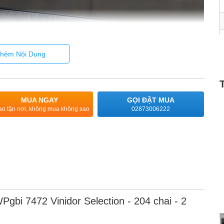
hêm Nội Dung
MUA NGAY
GỌI ĐẶT MUA
ao tận nơi, không mua không sao
02873006222
gbi 7472 Vinidor Selection - 204 chai - 2
của chúng tôi liên tục đo nhiệt độ bằng hai cảm biến. Điều này