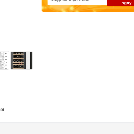
ngay
iết