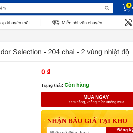
0
hợp khuyến mãi
Miễn phí vận chuyển
or Selection - 204 chai - 2 vùng nhiệt độ
0 ₫
Còn hàng
Trạng thái:
MUA NGAY
Xem hàng, không thích không mua
NHẬN BÁO GIÁ TẠI KHO
Đăng k