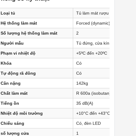
Loại tủ
Tủ làm mát rượu
Hệ thống làm mát
Forced (dynamic)
Số lượng hệ thống làm mát
2
Người mẫu
Tủ đứng, cửa kính
Phạm vi nhiệt độ
+5ºC đến +20ºC
Khóa
Có
Tự động rã đông
Có
Cân nặng
142kg
Chất làm mát
R 600a (isobutan)
Tiếng ồn
35 dB(A)
Nhiệt độ môi trường
+10°C đến +43°C
Chiếu sáng
Có, đèn LED
số lượng cửa
1