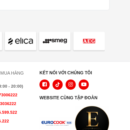
KẾT NỐI VỚI CHÚNG TÔI
 MUA HÀNG
00 - 20:00)
73006222
WEBSITE CÙNG TẬP ĐOÀN
73036222
.599.522
6.222