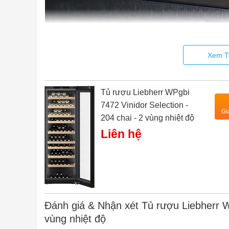
Xem T
Tủ rượu Liebherr WPgbi
7472 Vinidor Selection -
Gi
204 chai - 2 vùng nhiệt độ
Liên hệ
Đánh giá & Nhận xét Tủ rượu Liebherr WP
vùng nhiệt độ
Bảo vệ kép. Với TempProtect Plus, tủ lạnh ủ rượu vang 