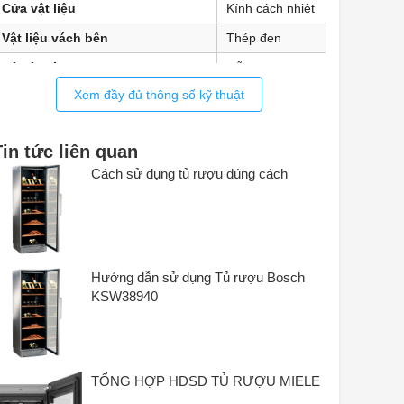
Cửa vật liệu
Kính cách nhiệt
Vật liệu vách bên
Thép đen
Kệ vật liệu
Gỗ
Xem đầy đủ thông số kỹ thuật
Màu sắc
Thép đen
Tin tức liên quan
Cách sử dụng tủ rượu đúng cách
Hướng dẫn sử dụng Tủ rượu Bosch
KSW38940
TỔNG HỢP HDSD TỦ RƯỢU MIELE