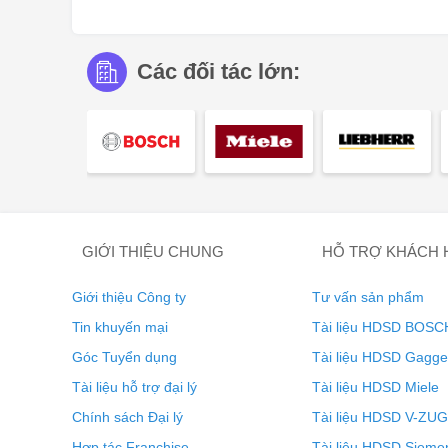
Các đối tác lớn:
Đừng để nút bần của bạn bị vỡ vụn. Với HumiditySelect
Vinidor theo hai mức: “Độ ẩm chuẩn” và “Độ ẩm cao”. T
đảm bảo nút bần luôn ẩm và giữ cho chai rượu của bạ
UVProtect Plus
GIỚI THIỆU CHUNG
HỖ TRỢ KHÁCH
Giới thiệu Công ty
Tư vấn sản phẩm
Tin khuyến mại
Tài liệu HDSD BOSC
Góc Tuyển dụng
Tài liệu HDSD Gagg
Tài liệu hỗ trợ đại lý
Tài liệu HDSD Miele
Chính sách Đại lý
Tài liệu HDSD V-ZUG
Hợp tác Franchise
Tài liệu HDSD Sieme