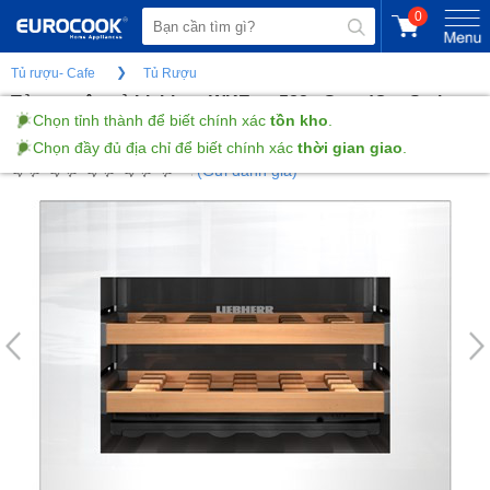
0
Tủ rượu- Cafe
Tủ Rượu
Tủ rượu âm tủ Liebherr WKEgw 582 - GrandCru Series -
47L
(Gửi đánh giá)