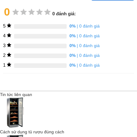
vị của rượu vang được bảo toàn và trọn vẹn nhất.
0
0 đánh giá:
5
0%
| 0 đánh giá
4
0%
| 0 đánh giá
3
0%
| 0 đánh giá
2
0%
| 0 đánh giá
1
0%
| 0 đánh giá
Tin tức liên quan
Ngay cả những rung động nhỏ cũng có thể làm xáo trộn quá trình
trưởng thành của rượu và ngăn không cho tannin lắng xuống.
Cách sử dụng tủ rượu đúng cách