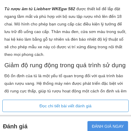
Tủ rượu âm tủ Liebherr WKEgw 582
được thiết kế để lắp đặt
ngang tầm mắt và phù hợp với bộ sưu tập rượu nhỏ lên đến 18
chai. Mô hình cho phép bạn cung cấp các điều kiện lý tưởng để
lưu trữ đồ uống cao cấp. Thân màu đen, cửa sơn màu trong suốt,
hai kệ kéo làm bằng gỗ tự nhiên và đèn báo nhiệt độ kỹ thuật số
sẽ cho phép mẫu xe này có được vị trí xứng đáng trong nội thất
theo mọi phong cách.
Giảm độ rung động trong quá trình sử dụng
Độ ổn định của tủ là một yếu tố quan trọng đối với quá trình bảo
quản rượu vang. Hệ thống máy nén được phát triển đặc biệt với
độ rung cực thấp, giúp tủ rượu hoạt động một cách ổn định và êm
ái. Bên cạnh đó, thiết bị này còn được trang bị cơ chế đóng, mở
Đọc chi tiết bài viết đánh giá
SoftSystem, giúp giảm nhẹ tác động khi đóng cửa. Cửa cũng tự
đóng tự động từ góc mở khoảng 45°. Thiết kế này đảm bảo rằng
tất cả rượu được bảo quản trong tủ không bị xáo trộn hay ảnh
Đánh giá
ĐÁNH GIÁ NGAY
hưởng bởi những dao động không đáng có, từ đó giữ cho hương