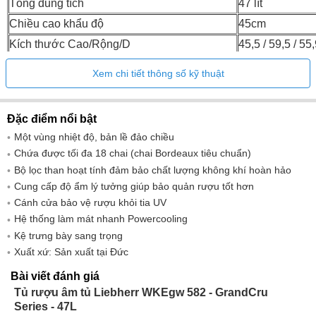
Tổng dung tích
47 lít
Chiều cao khẩu độ
45cm
Kích thước Cao/Rộng/D
45,5 / 59,5 / 5
510.0 / 622.0 /
Chiều cao/chiều rộng/chiều sâu (có bao bì)
Xem chi tiết thông số kỹ thuật
702.0mm
Kích thước khẩu độ chiều cao/chiều
45 - 45,2 / 56 - 
Đặc điểm nổi bật
rộng/chiều sâu
cm
Một vùng nhiệt độ, bản lề đảo chiều
Trọng lượng (không có bao bì)
33kg
Chứa được tối đa 18 chai (chai Bordeaux tiêu chuẩn)
Trọng lượng (có bao bì)
41kg
Bộ lọc than hoạt tính đảm bảo chất lượng không khí hoàn hảo
Cung cấp độ ẩm lý tưởng giúp bảo quản rượu tốt hơn
Cánh cửa bảo vệ rượu khỏi tia UV
Hệ thống làm mát nhanh Powercooling
Kệ trưng bày sang trọng
Xuất xứ: Sản xuất tại Đức
Bài viết đánh giá
Tủ rượu âm tủ Liebherr WKEgw 582 - GrandCru
Series - 47L