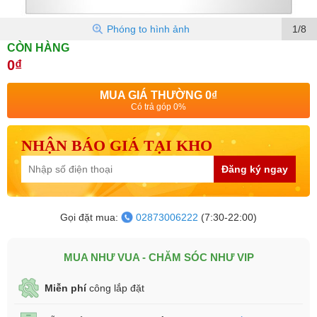
Phóng to hình ảnh
1/8
CÒN HÀNG
0₫
MUA GIÁ THƯỜNG
0₫
Có trả góp 0%
NHẬN BÁO GIÁ TẠI KHO
Đăng ký ngay
Gọi đặt mua:
02873006222
(7:30-22:00)
MUA NHƯ VUA - CHĂM SÓC NHƯ VIP
Miễn phí
công lắp đặt