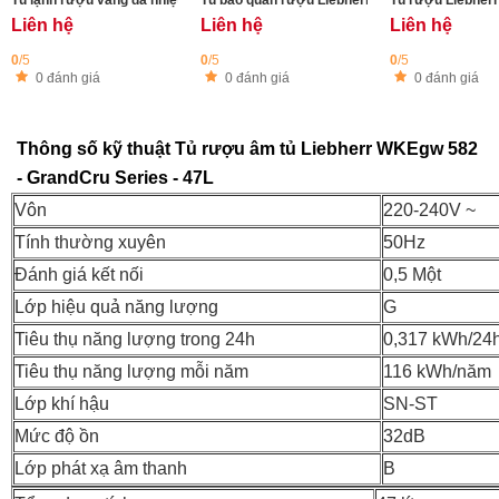
Tủ lạnh rượu vang đa nhiệt độ Liebherr WPgbi 7473 Vinidor -182 chai
Tủ bảo quản rượu Liebherr WPgbi 5283 Vinidor 
Tủ rượu Liebherr
Liên hệ
Liên hệ
Liên hệ
0
/5
0
/5
0
/5
0 đánh giá
0 đánh giá
0 đánh giá
Thông số kỹ thuật Tủ rượu âm tủ Liebherr WKEgw 582
- GrandCru Series - 47L
Vôn
220-240V ~
Tính thường xuyên
50Hz
Đánh giá kết nối
0,5 Một
Lớp hiệu quả năng lượng
G
Tiêu thụ năng lượng trong 24h
0,317 kWh/24
Tiêu thụ năng lượng mỗi năm
116 kWh/năm
Lớp khí hậu
SN-ST
Mức độ ồn
32dB
Lớp phát xạ âm thanh
B