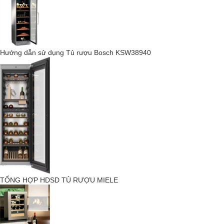
Máy nén được phát triển đặc biệt, có độ rung đặc biệt thấp trong
tất cả các tủ lạnh bảo quản rượu giúp rượu được bảo quản một
cách tối ưu.
Độ ẩm lý tưởng
Hướng dẫn sử dụng Tủ rượu Bosch KSW38940
TỔNG HỢP HDSD TỦ RƯỢU MIELE