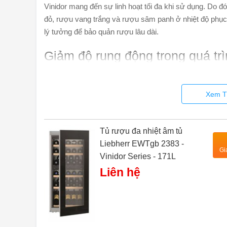
Vinidor mang đến sự linh hoạt tối đa khi sử dụng. Do đó
đỏ, rượu vang trắng và rượu sâm panh ở nhiệt độ phục 
lý tưởng để bảo quản rượu lâu dài.
Giảm độ rung động trong quá tr
Độ ổn định của tủ là một yếu tố quan trọng đối với quá
đặc biệt với độ rung cực thấp, giúp tủ rượu hoạt động 
Xem T
trang bị cơ chế đóng, mở SoftSystem, giúp giảm nhẹ t
khoảng 45°. Thiết kế này đảm bảo rằng tất cả rượu đượ
những dao động không đáng có, từ đó giữ cho hương vị
Tủ rượu đa nhiệt âm tủ
Liebherr EWTgb 2383 -
Gi
Vinidor Series - 171L
Liên hệ