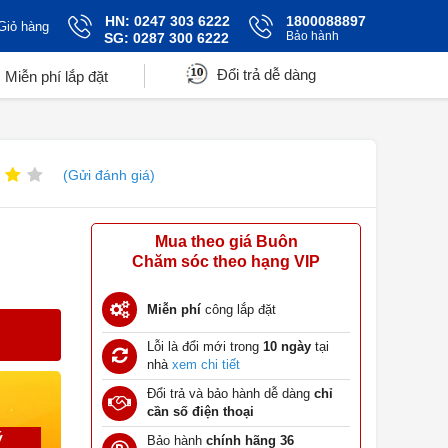
HN: 0247 303 6222
1800088897
Giỏ hàng
Bảo hành
SG: 0287 300 6222
Đổi trả dễ dàng
Miễn phí lắp đặt
(Gửi đánh giá)
Mua theo giá Buôn
Chăm sóc theo hạng VIP
Miễn phí
công lắp đặt
Lỗi là đổi mới trong
10 ngày
tại
nhà
xem chi tiết
Đổi trả và bảo hành dễ dàng
chỉ
cần số điện thoại
ý
Bảo hành
chính hãng 36