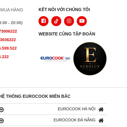
KẾT NỐI VỚI CHÚNG TÔI
 MUA HÀNG
00 - 20:00)
73006222
WEBSITE CÙNG TẬP ĐOÀN
73036222
.599.522
6.222
HỆ THỐNG EUROCOOK MIỀN BẮC
EUROCOOK HÀ NỘI
EUROCOOK ĐÀ NẴNG