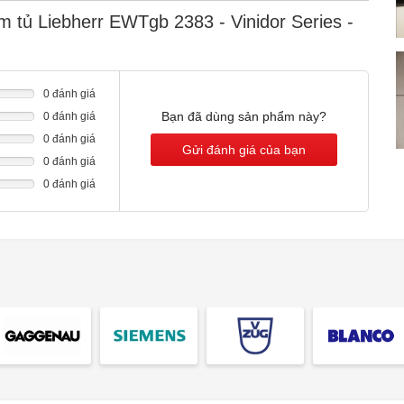
m tủ Liebherr EWTgb 2383 - Vinidor Series -
0 đánh giá
Bạn đã dùng sản phẩm này?
0 đánh giá
0 đánh giá
Gửi đánh giá của bạn
0 đánh giá
0 đánh giá
 quá trình trưởng thành của rượu và ngăn không cho tannin
g đặc biệt thấp trong tất cả các tủ lạnh bảo quản rượu giúp