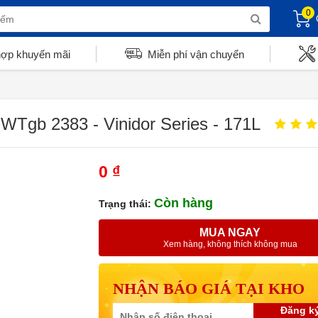
0
hợp khuyến mãi
Miễn phí vận chuyển
EWTgb 2383 - Vinidor Series - 171L
0 ₫
Còn hàng
Trạng thái:
MUA NGAY
Xem hàng, không thích không mua
NHẬN BÁO GIÁ TẠI KHO
Đăng k