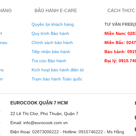
 HÀNG
BẢO HÀNH E-CARE
CÁCH THỨC
Quyền lợi khách hàng
TƯ VẤN FREE(8:
H
Quy trình Bảo hành
Miền Nam: 028
enau
Chính sách bảo hành
Miền Bắc: 024
Tiếp nhận bảo hành
Bảo hành: 0915
Tra cứu Bảo hành
Đại lý: 0915.74
ns
Kích hoạt bảo hành điện tử
rr
Trạm bảo hành Toàn quốc
EUROCOOK QUẬN 7 HCM
22 Lê Thị Chợ, Phú Thuận, Quận 7
Email: info@eurocook.com.vn
Điện thoại:
02873006222
- Hotline:
0915746222 - Ms Hằng