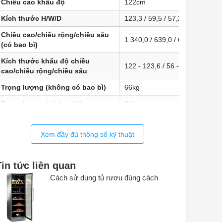
Chiều cao khẩu độ
122cm
Kích thước H/W/D
123,3 / 59,5 / 57,2cm
Chiều cao/chiều rộng/chiều sâu
1.340,0 / 639,0 / 639,0mm
(có bao bì)
Kích thước khẩu độ chiều
122 - 123,6 / 56 - 57 / 55,0cm
cao/chiều rộng/chiều sâu
Trọng lượng (không có bao bì)
66kg
Trọng lượng (có bao bì)
73kg
Xem đầy đủ thông số kỹ thuật
Tin tức liên quan
Cách sử dụng tủ rượu đúng cách