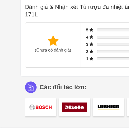
Đánh giá & Nhận xét Tủ rượu đa nhiệt â
171L
5
4
3
(Chưa có đánh giá)
2
1
Các đối tác lớn:
Ngay cả những rung động nhỏ cũng có thể làm xáo trộn
lắng xuống. Máy nén được phát triển đặc biệt, có độ run
rượu được bảo quản một cách tối ưu.
Độ ẩm lý tưởng