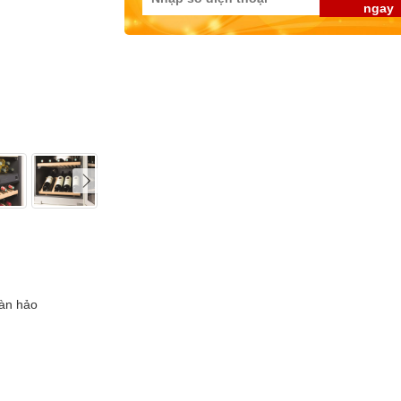
ngay
oàn hảo