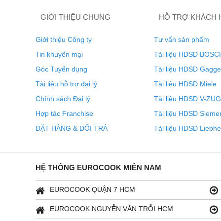
GIỚI THIỆU CHUNG
HỖ TRỢ KHÁCH
Giới thiệu Công ty
Tư vấn sản phẩm
Tin khuyến mại
Tài liệu HDSD BOSC
Góc Tuyển dụng
Tài liệu HDSD Gagg
Tài liệu hỗ trợ đại lý
Tài liệu HDSD Miele
Chính sách Đại lý
Tài liệu HDSD V-ZUG
Hợp tác Franchise
Tài liệu HDSD Sieme
ĐẶT HÀNG & ĐỔI TRẢ
Tài liệu HDSD Liebhe
HỆ THỐNG EUROCOOK MIỀN NAM
EUROCOOK QUẬN 7 HCM
EUROCOOK NGUYỄN VĂN TRỖI HCM