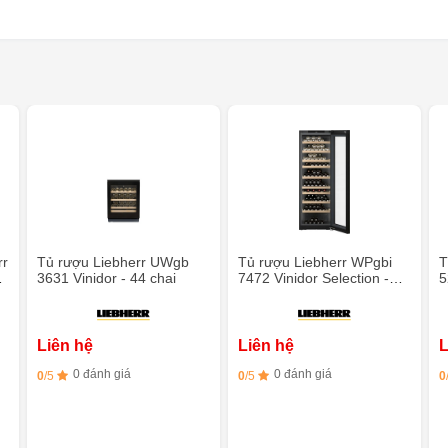
rr
Tủ rượu Liebherr UWgb
Tủ rượu Liebherr WPgbi
T
3631 Vinidor - 44 chai
7472 Vinidor Selection -
5
204 chai - 2 vùng nhiệt độ
v
Liên hệ
Liên hệ
L
0 đánh giá
0 đánh giá
0
/5
0
/5
0