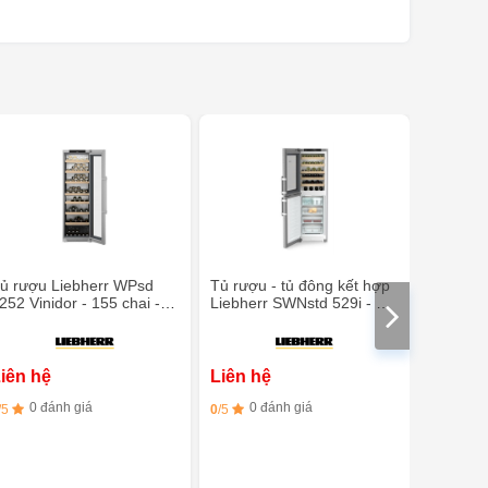
ủ rượu Liebherr WPsd
Tủ rượu - tủ đông kết hợp
Tủ rượu 
252 Vinidor - 155 chai - 2
Liebherr SWNstd 529i - 44
WPgbi 5
ùng nhiệt độ
chai - Làm đá tự động
Selectio
vùng nhi
iên hệ
Liên hệ
Liên h
0 đánh giá
0 đánh giá
0 đ
/5
0
/5
0
/5