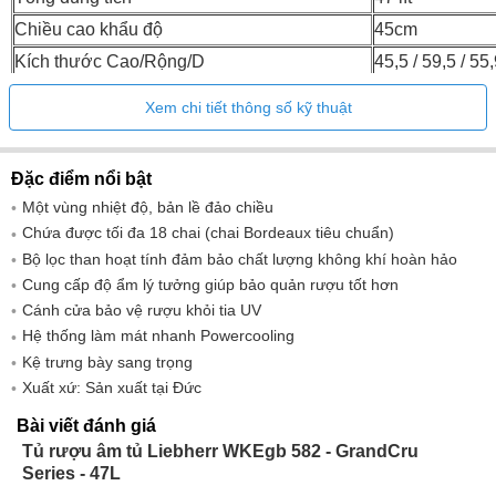
Chiều cao khẩu độ
45cm
Kích thước Cao/Rộng/D
45,5 / 59,5 / 5
510.0 / 622.0 /
Chiều cao/chiều rộng/chiều sâu (có bao bì)
Xem chi tiết thông số kỹ thuật
702.0mm
Kích thước khẩu độ chiều cao/chiều
45 - 45,2 / 56 - 
Đặc điểm nổi bật
rộng/chiều sâu
cm
Một vùng nhiệt độ, bản lề đảo chiều
Trọng lượng (không có bao bì)
33kg
Chứa được tối đa 18 chai (chai Bordeaux tiêu chuẩn)
Trọng lượng (có bao bì)
41kg
Bộ lọc than hoạt tính đảm bảo chất lượng không khí hoàn hảo
Cung cấp độ ẩm lý tưởng giúp bảo quản rượu tốt hơn
Cánh cửa bảo vệ rượu khỏi tia UV
Hệ thống làm mát nhanh Powercooling
Kệ trưng bày sang trọng
Xuất xứ: Sản xuất tại Đức
Bài viết đánh giá
Tủ rượu âm tủ Liebherr WKEgb 582 - GrandCru
Series - 47L