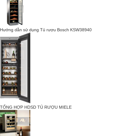
tất cả các tủ lạnh bảo quản rượu giúp rượu được bảo quản một
cách tối ưu.
Độ ẩm lý tưởng
Hướng dẫn sử dụng Tủ rượu Bosch KSW38940
TỔNG HỢP HDSD TỦ RƯỢU MIELE