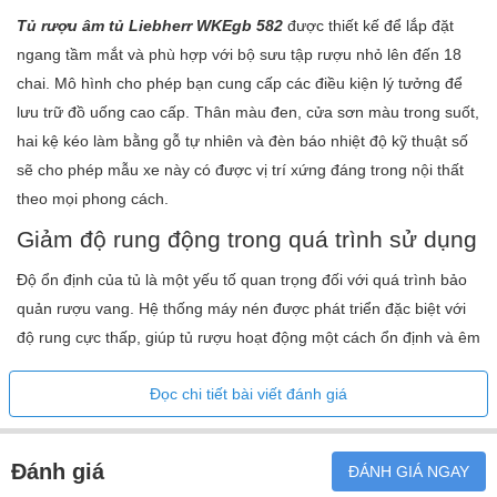
Tủ rượu âm tủ Liebherr WKEgb 582
được thiết kế để lắp đặt
ngang tầm mắt và phù hợp với bộ sưu tập rượu nhỏ lên đến 18
chai. Mô hình cho phép bạn cung cấp các điều kiện lý tưởng để
lưu trữ đồ uống cao cấp. Thân màu đen, cửa sơn màu trong suốt,
hai kệ kéo làm bằng gỗ tự nhiên và đèn báo nhiệt độ kỹ thuật số
sẽ cho phép mẫu xe này có được vị trí xứng đáng trong nội thất
theo mọi phong cách.
Giảm độ rung động trong quá trình sử dụng
Độ ổn định của tủ là một yếu tố quan trọng đối với quá trình bảo
quản rượu vang. Hệ thống máy nén được phát triển đặc biệt với
độ rung cực thấp, giúp tủ rượu hoạt động một cách ổn định và êm
ái. Bên cạnh đó, thiết bị này còn được trang bị cơ chế đóng, mở
Đọc chi tiết bài viết đánh giá
SoftSystem, giúp giảm nhẹ tác động khi đóng cửa. Cửa cũng tự
đóng tự động từ góc mở khoảng 45°. Thiết kế này đảm bảo rằng
tất cả rượu được bảo quản trong tủ không bị xáo trộn hay ảnh
Đánh giá
ĐÁNH GIÁ NGAY
hưởng bởi những dao động không đáng có, từ đó giữ cho hương