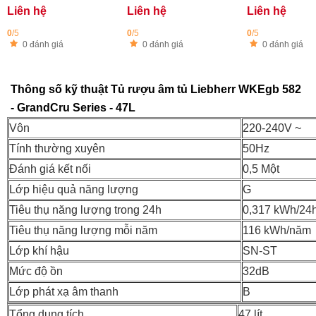
Liên hệ
Liên hệ
Liên hệ
0
/5
0
/5
0
/5
0 đánh giá
0 đánh giá
0 đánh giá
Thông số kỹ thuật Tủ rượu âm tủ Liebherr WKEgb 582
- GrandCru Series - 47L
Vôn
220-240V ~
Tính thường xuyên
50Hz
Đánh giá kết nối
0,5 Một
Lớp hiệu quả năng lượng
G
Tiêu thụ năng lượng trong 24h
0,317 kWh/24
Tiêu thụ năng lượng mỗi năm
116 kWh/năm
Lớp khí hậu
SN-ST
Mức độ ồn
32dB
Lớp phát xạ âm thanh
B
Tổng dung tích
47 lít