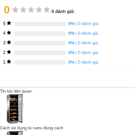
vị của rượu vang được bảo toàn và trọn vẹn nhất.
0
0 đánh giá:
5
0%
| 0 đánh giá
4
0%
| 0 đánh giá
3
0%
| 0 đánh giá
2
0%
| 0 đánh giá
1
0%
| 0 đánh giá
Tin tức liên quan
Ngay cả những rung động nhỏ cũng có thể làm xáo trộn quá trình
trưởng thành của rượu và ngăn không cho tannin lắng xuống.
Cách sử dụng tủ rượu đúng cách
Máy nén được phát triển đặc biệt, có độ rung đặc biệt thấp trong