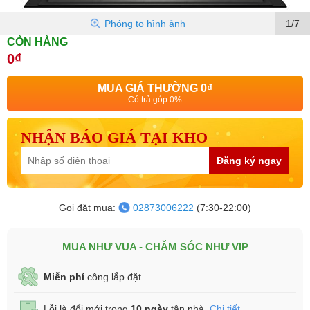
Phóng to hình ảnh
1/7
CÒN HÀNG
0₫
MUA GIÁ THƯỜNG
0₫
Có trả góp 0%
NHẬN BÁO GIÁ TẠI KHO
Đăng ký ngay
Gọi đặt mua:
02873006222
(7:30-22:00)
MUA NHƯ VUA - CHĂM SÓC NHƯ VIP
Miễn phí
công lắp đặt
Lỗi là đổi mới trong
10 ngày
tận nhà.
Chi tiết