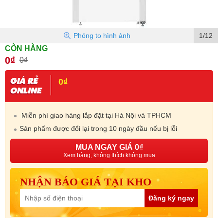
Phóng to hình ảnh
1/12
CÒN HÀNG
0₫
0₫
0₫
Miễn phí giao hàng lắp đặt tại Hà Nội và TPHCM
Sản phẩm được đổi lại trong 10 ngày đầu nếu bị lỗi
MUA NGAY GIÁ 0₫
Xem hàng, không thích không mua
NHẬN BÁO GIÁ TẠI KHO
Đăng ký ngay