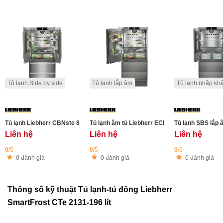
Tủ lạnh Side by side
Tủ lạnh lắp âm
Tủ lạnh nhập kh
Tủ lạnh Liebherr CBNste 8872 - 522L - Công nghệ BioFresh
Tủ lạnh âm tủ Liebherr ECBNe 8871 - 522L - C
Tủ lạnh SBS lắp
Liên hệ
Liên hệ
Liên hệ
0
/5
0
/5
0
/5
0 đánh giá
0 đánh giá
0 đánh giá
Thông số kỹ thuật Tủ lạnh-tủ đông Liebherr
SmartFrost CTe 2131-196 lít