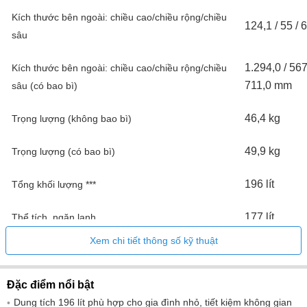
Kích thước bên ngoài: chiều cao/chiều rộng/chiều
124,1 / 55 / 
sâu
1.294,0 / 567
Kích thước bên ngoài: chiều cao/chiều rộng/chiều
711,0 mm
sâu (có bao bì)
46,4 kg
Trọng lượng (không bao bì)
49,9 kg
Trọng lượng (có bao bì)
196 lít
Tổng khối lượng ***
177 lít
Thể tích, ngăn lạnh
Xem chi tiết thông số kỹ thuật
152 lít
Thể tích, ngăn đá
Tiêu thụ năng lượng mỗi năm
181 kWh/nă
Đặc điểm nổi bật
Mức độ tiếng ồn
37 dB
Dung tích 196 lít phù hợp cho gia đình nhỏ, tiết kiệm không gian