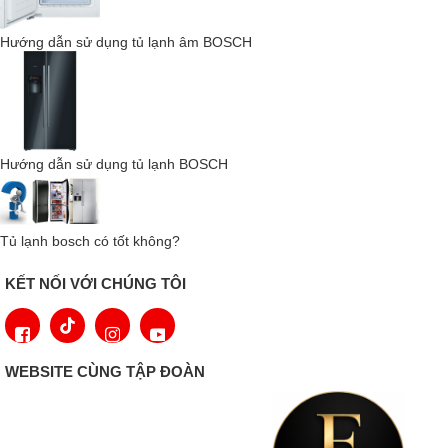
Hướng dẫn sử dụng tủ lạnh âm BOSCH
Tủ lạnh-tủ đông Liebherr SmartFrost CTe 2131-196 lít sở hữu
thiết kế độc lập, vỏ ngoài thép không gỉ chống bám vân tay
Hướng dẫn sử dụng tủ lạnh BOSCH
SmartSteel, tạo nên vẻ ngoài sang trọng và dễ vệ sinh. Các
đường nét tinh tế cùng tay nắm ẩn hiện đại phù hợp với mọi
phong cách nội thất bếp từ cổ điển đến tối giản.
Tủ lạnh bosch có tốt không?
SmartFrost
KẾT NỐI VỚI CHÚNG TÔI
WEBSITE CÙNG TẬP ĐOÀN