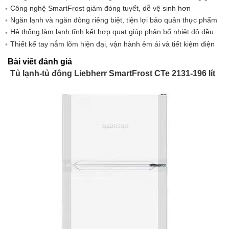
Điện áp
220-240 V
Công nghệ SmartFrost giảm đóng tuyết, dễ vệ sinh hơn
Phạm vi nhiệt độ có thể điều chỉnh, ngăn lạnh
2 °C đến +9 
Ngăn lạnh và ngăn đông riêng biệt, tiện lợi bảo quản thực phẩm
Hệ thống làm lạnh tĩnh kết hợp quạt giúp phân bổ nhiệt độ đều
Số lượng kệ trong ngăn tủ lạnh
3
Thiết kế tay nắm lõm hiện đại, vận hành êm ái và tiết kiệm điện
Phạm vi nhiệt độ ngăn đông
-15 °C đến -
Bài viết đánh giá
Khả năng đông lạnh trong 24 giờ theo GS
10,00 kg / 24
Tủ lạnh-tủ đông Liebherr SmartFrost CTe 2131-196 lít
Số lượng ngăn kéo trong ngăn đá
0
Vật liệu giá đỡ cửa bên trong
Nhựa
Vật liệu kệ lưu trữ, ngăn tủ lạnh
Thủy tinh
Chất liệu của các kệ có thể điều chỉnh trong
Thủy tinh
ngăn đá
Bản lề cửa
có thể thay 
Thay thế bản lề cửa
độc lập
Góc mở cửa
115°
Chân có thể điều chỉnh độ cao
2
Cáp kết nối (chiều dài)
2.000 mm