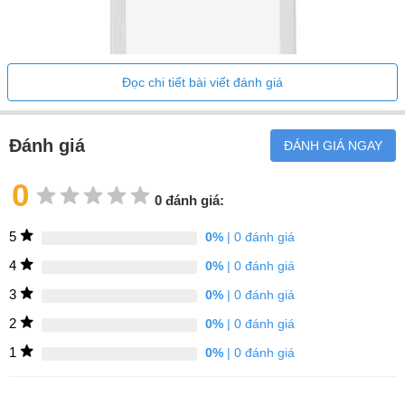
Đọc chi tiết bài viết đánh giá
Đánh giá
ĐÁNH GIÁ NGAY
0
0 đánh giá:
Tủ lạnh-tủ đông Liebherr SmartFrost CTe 2131-196 lít không chỉ
là một thiết bị lưu trữ thực phẩm, mà còn là giải pháp làm lạnh
5
0%
| 0 đánh giá
hiện đại, tối ưu hóa trải nghiệm sử dụng cho gia đình hiện đại.
4
0%
| 0 đánh giá
Thiết kế hiện đại
3
0%
| 0 đánh giá
2
0%
| 0 đánh giá
1
0%
| 0 đánh giá