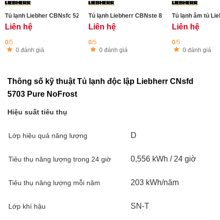
Tủ lạnh Liebher CBNsfc 5223 Plus BioFresh
Tủ lạnh Liebherr CBNste 8872 - 522L - Công n
Tủ lạnh âm tủ Li
Liên hệ
Liên hệ
Liên hệ
0
/5
0
/5
0
/5
0 đánh giá
0 đánh giá
0 đánh giá
Thông số kỹ thuật Tủ lạnh độc lập Liebherr CNsfd
5703 Pure NoFrost
Hiệu suất tiêu thụ
D
Lớp hiệu quả năng lượng
0,556 kWh / 24 giờ
Tiêu thụ năng lượng trong 24 giờ
203 kWh/năm
Tiêu thụ năng lượng mỗi năm
SN-T
Lớp khí hậu