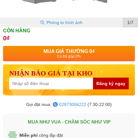
Phóng to hình ảnh
1/7
CÒN HÀNG
0₫
MUA GIÁ THƯỜNG
0₫
Có trả góp 0%
NHẬN BÁO GIÁ TẠI KHO
Đăng ký ngay
Gọi đặt mua:
02873006222
(7:30-22:00)
MUA NHƯ VUA - CHĂM SÓC NHƯ VIP
Miễn phí
công lắp đặt