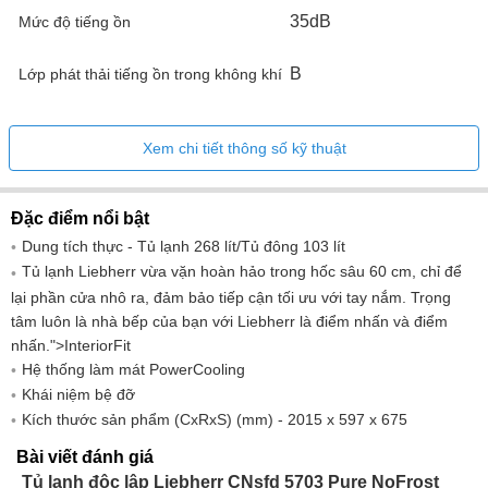
35dB ​
Mức độ tiếng ồn
B
Lớp phát thải tiếng ồn trong không khí
1,4 Một 183 W
Giá trị kết nối
Xem chi tiết thông số kỹ thuật
220-240V ~
Căng thẳng
Đặc điểm nổi bật
50-60Hz
Tính thường xuyên
Dung tích thực - Tủ lạnh 268 lít/Tủ đông 103 lít
Tủ lạnh Liebherr vừa vặn hoàn hảo trong hốc sâu 60 cm, chỉ để
lại phần cửa nhô ra, đảm bảo tiếp cận tối ưu với tay nắm. Trọng
tâm luôn là nhà bếp của bạn với Liebherr là điểm nhấn và điểm
Kiểm soát và chức năng
nhấn.">InteriorFit
Hệ thống làm mát PowerCooling
Giao diện người dùng cơ bản
Lái
Khái niệm bệ đỡ
Kích thước sản phẩm (CxRxS) (mm) - 2015 x 597 x 675
2
Số vùng nhiệt độ
Bài viết đánh giá
Số lượng mạch làm lạnh
Tủ lạnh độc lập Liebherr CNsfd 5703 Pure NoFrost