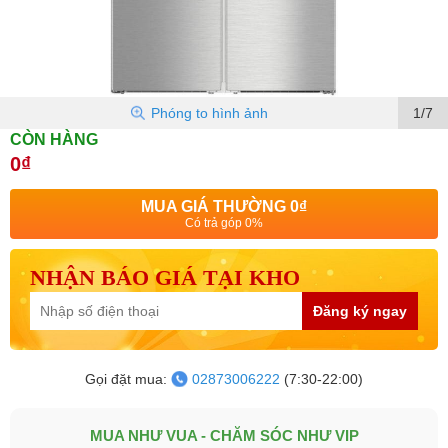
Phóng to hình ảnh
1/7
CÒN HÀNG
0₫
MUA GIÁ THƯỜNG
0₫
Có trả góp 0%
NHẬN BÁO GIÁ TẠI KHO
Đăng ký ngay
Gọi đặt mua:
02873006222
(7:30-22:00)
MUA NHƯ VUA - CHĂM SÓC NHƯ VIP