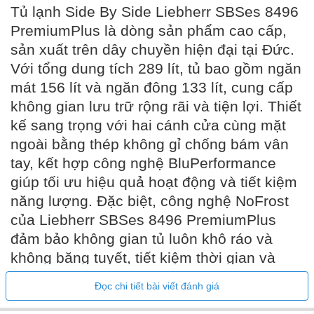
Tủ lạnh Side By Side Liebherr SBSes 8496
PremiumPlus là dòng sản phẩm cao cấp,
sản xuất trên dây chuyền hiện đại tại Đức.
Với tổng dung tích 289 lít, tủ bao gồm ngăn
mát 156 lít và ngăn đông 133 lít, cung cấp
không gian lưu trữ rộng rãi và tiện lợi. Thiết
kế sang trọng với hai cánh cửa cùng mặt
ngoài bằng thép không gỉ chống bám vân
tay, kết hợp công nghệ BluPerformance
giúp tối ưu hiệu quả hoạt động và tiết kiệm
năng lượng. Đặc biệt, công nghệ NoFrost
của Liebherr SBSes 8496 PremiumPlus
đảm bảo không gian tủ luôn khô ráo và
không băng tuyết, tiết kiệm thời gian và
công sức cho việc vệ sinh. Đây là sự lựa
Đọc chi tiết bài viết đánh giá
chọn hoàn hảo cho những gia đình hiện