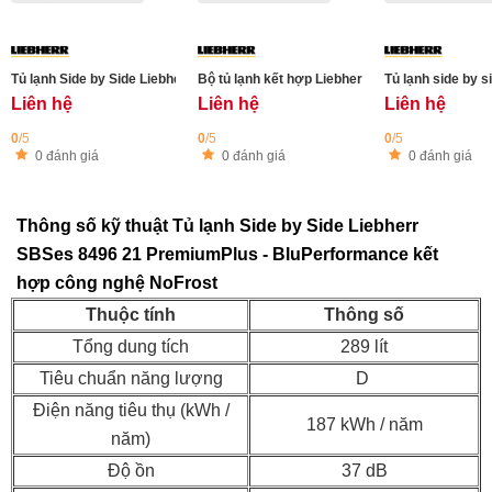
Tủ lạnh Side by Side Liebherr MBbsdi 9024 - kiểu Pháp - 572L - Công nghệ Bi
Bộ tủ lạnh kết hợp Liebherr SFNsdd 526i Prime 
Tủ lạnh side by 
Liên hệ
Liên hệ
Liên hệ
0
/5
0
/5
0
/5
0 đánh giá
0 đánh giá
0 đánh giá
Thông số kỹ thuật Tủ lạnh Side by Side Liebherr
SBSes 8496 21 PremiumPlus - BluPerformance kết
hợp công nghệ NoFrost
Thuộc tính
Thông số
Tổng dung tích
289 lít
Tiêu chuẩn năng lượng
D
Điện năng tiêu thụ (kWh /
187 kWh / năm
năm)
Độ ồn
37 dB