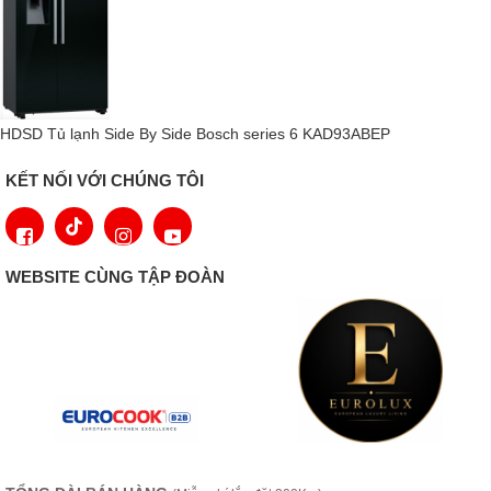
kế độc đáo BluePerformance mang đến không gian rộng cho các
loại thực phẩm và đồ uống, cùng với đó là sự vận hành cực kỳ êm
ái, sử dụng năng lượng hiệu quả và tiết kiệm mà lại rất dễ sử
dụng. Có thể nói, thiết kế BluPerformance trên các lại tủ lạnh của
Liebherr đã và đang tạo ra một tiêu chuẩn mới và hướng đi mới
HDSD Tủ lạnh Side By Side Bosch series 6 KAD93ABEP
trong lĩnh vực làm lạnh và cấp đông.
KẾT NỐI VỚI CHÚNG TÔI
WEBSITE CÙNG TẬP ĐOÀN