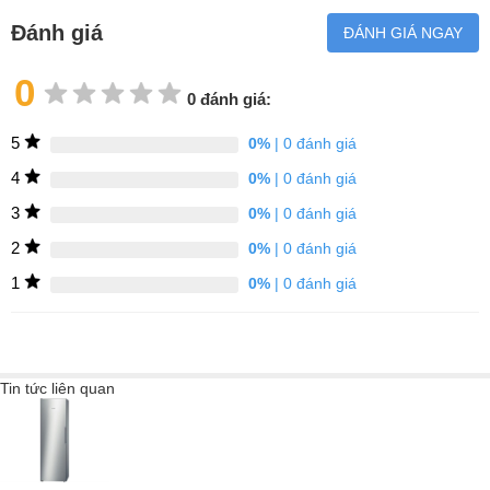
đại, đòi hỏi sự tiện nghi và đẳng cấp trong
căn bếp của mình.
Đánh giá
ĐÁNH GIÁ NGAY
0
0 đánh giá:
5
0%
| 0 đánh giá
4
0%
| 0 đánh giá
3
0%
| 0 đánh giá
2
0%
| 0 đánh giá
1
0%
| 0 đánh giá
Tin tức liên quan