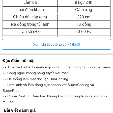
Làm đá
9 kg / 24h
Loại điều khiển
Cảm ứng
Chiều dài cáp (cm)
220 cm
Rã đông trong tủ lạnh
Tự động
Tần số (Hz)
50-60 Hz
1927 mm x 615 mm x 751
Kích thước (C x R x S):
Xem chi tiết thông số kỹ thuật
mm
Đặc điểm nổi bật
- Thiết kế BluPerformance giúp tối tủ hoạt động tối ưu và tiết kiệm
- Công nghệ không băng tuyết NoFrost
- Hệ thống làm mát độc lập DuoCooling
- Làm lạnh và làm đông cực nhanh với SuperCooling và
SuperFrost
- PowerCooling: Đảm bảo không khí luôn trong lành và không có
mùi hôi
Bài viết đánh giá