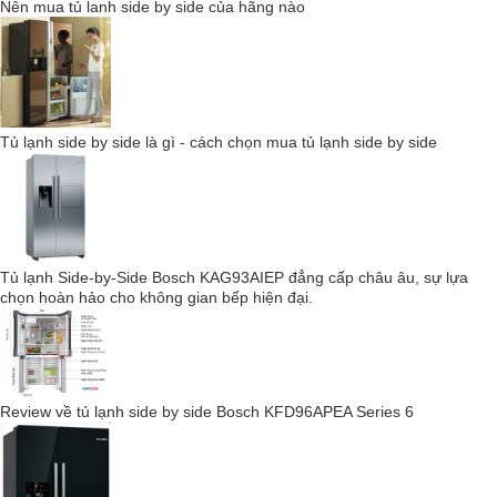
Nên mua tủ lanh side by side của hãng nào
Tủ lạnh side by side là gì - cách chọn mua tủ lạnh side by side
Đặc điểm nổi bật của Tủ lạnh side by side
Tủ lạnh Side-by-Side Bosch KAG93AIEP đẳng cấp châu âu, sự lựa
Liebherr SBSes 8496 21 PremiumPlus
chọn hoàn hảo cho không gian bếp hiện đại.
Thiết kế BluePerformance giúp tủ hoạt động
hiệu quả và tiết kiệm hơn
Review về tủ lạnh side by side Bosch KFD96APEA Series 6
Tủ lạnh side by side Liebherr
SBSes 8496 PremiumPlus
với thiết