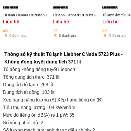
Tủ lạnh Liebher CBNsfc 5223 Plus BioFresh
Tủ lạnh Liebherr CBNste 8872 - 522L - Công n
Tủ lạnh âm tủ Li
Liên hệ
Liên hệ
Liên hệ
0
/5
0
/5
0
/5
0 đánh giá
0 đánh giá
0 đánh giá
Thông số kỹ thuật Tủ lạnh Liebher CNsda 5723 Plus -
Không đóng tuyết dung tích 371 lít
Tủ đông không đóng tuyết Liebherr
Tổng dung tích thực: 371 lít
Dung tích tủ lạnh: 268 lít
Dung tích tủ đông: 103 lít
Xếp hạng năng lượng (A) Xếp hạng tiếng ồn (B)
Tiêu thụ năng lượng 104 kWh/năm
Mức độ tiếng ồn dB(A) re 1 pW: 35
Số vùng nhiệt độ- 2
Số lượng mạch làm lạnh được điều chỉnh- 2