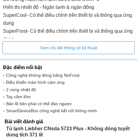
Hiển thị nhiệt độ - Ngăn lạnh & ngăn đông
SuperCool- Có thể điều chỉnh trên thiết bị và thông qua ứng
dụng
SuperFrost- Có thể điều chỉnh trên thiết bị và thông qua ứng
dụng
Báo động mất điện - Có thể điều chỉnh trên ứng dụng
Xem chi tiết thông số kỹ thuật
Báo động cửa, làm mát - Có thể điều chỉnh trên thiết bị và
qua ứng dụng
Đặc điểm nổi bật
Báo động cửa, đóng băng - Có thể điều chỉnh trên thiết bị và
Công nghệ không đóng băng NoFrost
qua ứng dụng
Điều khiển màn hình cảm ứng
AlarmLightAmplifier- Có thể điều chỉnh trên thiết bị và thông
2 vùng nhiệt độ
qua ứng dụng
Tay cầm lõm
BottleTimer- Có thể điều chỉnh trên ứng dụng
Bản lề bên phải có thể đảo ngược
SabbathMode- Có thể điều chỉnh trên thiết bị và thông qua
SmartDeviceBox công nghệ kết nối thông minh
ứng dụng
Bài viết đánh giá
CleaningMode- Có thể điều chỉnh trên thiết bị và thông qua
Tủ lạnh Liebher CNsda 5723 Plus - Không đóng tuyết
ứng dụng
dung tích 371 lít