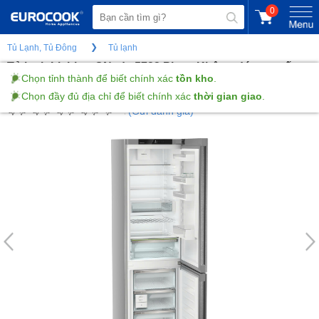
0
Tủ Lạnh, Tủ Đông
Tủ lạnh
Tủ lạnh Liebher CNsda 5723 Plus - Không đóng tuyết
dung tích 371 lít
(Gửi đánh giá)