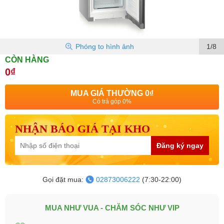
Phóng to hình ảnh
1/8
CÒN HÀNG
0₫
MUA GIÁ THƯỜNG
0₫
Có trả góp 0%
NHẬN BÁO GIÁ TẠI KHO
Đăng ký ngay
Gọi đặt mua:
02873006222
(7:30-22:00)
MUA NHƯ VUA - CHĂM SÓC NHƯ VIP