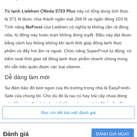
EnergySaver- Có thể điều chỉnh trên thiết bị và thông qua
Tủ lạnh Liebherr CNsda 5723 Plus
này có tổng dung tích thực
ứng dụng
là 371 lít được chia thành ngăn mát 268 lít và ngăn đông 103 lít.
NightMode- Có thể điều chỉnh trên ứng dụng
Tính năng
NoFrost
của Liebherr có nghĩa là không cần rã đông
Báo động nhiệt độ, đóng băng - Có thể điều chỉnh trên thiết
nữa, tủ đông này hoàn toàn không đóng tuyết. Điều này đạt được
bị và qua ứng dụng
bằng cách lưu thông không khí lạnh khô giúp đông lạnh thực
Khóa màn hình - Có thể điều chỉnh trên thiết bị
phẩm và đẩy hơi ẩm ra ngoài. Chức năng SuperFrost tự động, có
HolidayMode- Có thể điều chỉnh trên thiết bị và thông qua
kiểm soát thời gian sẽ đông lạnh thực phẩm nhanh chóng trong
ứng dụng
khi vẫn bảo quản được các loại vitamin.
PartyMode- Có thể điều chỉnh trên thiết bị và thông qua ứng
Dễ dàng làm mới
dụng
Phạm vi nhiệt độ có thể điều chỉnh, ngăn lạnh - +2°C đến
Sự đảm bảo độ tươi ngon của thị trường trong nhà là EasyFresh-
+9°C
Safe của chúng tôi. Cho dù đó là rau củ hay trái cây chưa đóng
Khu vực khí hậu của ngăn tủ lạnh - EasyFresh
gói, điều này đảm bảo lưu trữ tối ưu cho mọi thứ. Nhờ nắp đậy
Phương pháp rã đông - tự động
kín khí, thực phẩm làm tăng độ ẩm trong két. Điều này giúp thực
Đọc chi tiết bài viết đánh giá
Đèn trần LED
phẩm tươi lâu hơn.
6 Kệ Kính Cường Lực Trong Tủ Lạnh
trong đó có thể tách rời- 1
Đánh giá
ĐÁNH GIÁ NGAY