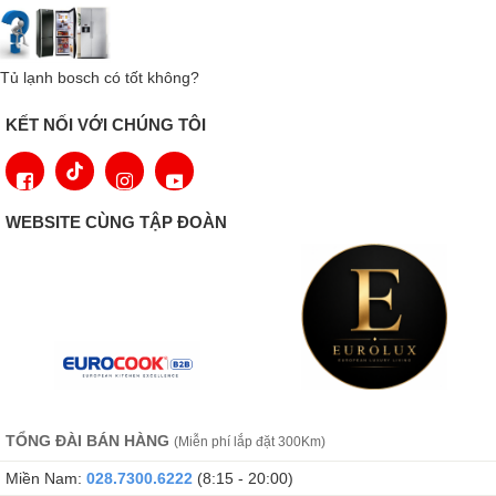
DuoCooling sử dụng hai mạch làm lạnh hoàn toàn riêng biệt để
đảm bảo không có không khí nào được trao đổi giữa ngăn lạnh
và ngăn đông. Thực phẩm không bị khô cũng không bị mùi. Điều
Tủ lạnh bosch có tốt không?
này có nghĩa là ít vứt bỏ hơn, ít mua sắm hơn, nhưng tiết kiệm
KẾT NỐI VỚI CHÚNG TÔI
nhiều hơn và tận hưởng nhiều hơn.
WEBSITE CÙNG TẬP ĐOÀN
TỔNG ĐÀI BÁN HÀNG
(Miễn phí lắp đặt 300Km)
Miền Nam:
028.7300.6222
(8:15 - 20:00)