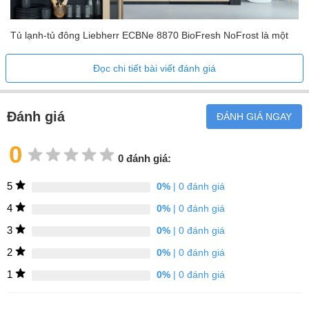
Tủ lạnh-tủ đông Liebherr ECBNe 8870 BioFresh NoFrost là một
thiết bị cao cấp, tích hợp đầy đủ được thiết kế để cung cấp các
Đọc chi tiết bài viết đánh giá
giải pháp lưu trữ thực phẩm tối ưu cho các nhà bếp hiện đại . Với
tổng dung tích 522 lít, sản phẩm kết hợp các công nghệ BioFresh
và NoFrost tiên tiến để duy trì độ tươi của thực phẩm đồng thời
Đánh giá
ĐÁNH GIÁ NGAY
loại bỏ sự phiền phức của việc rã đông thủ công. Hệ thống
DuoCooling cải tiến của sản phẩm ngăn không cho không khí trao
0
0 đánh giá:
đổi giữa tủ lạnh và tủ đông, bảo quản chất lượng thực phẩm và
ngăn mùi lan truyền. Mẫu sản phẩm này có các nút điều khiển
5
0%
| 0 đánh giá
trực quan, hiệu suất tiết kiệm năng lượng và tích hợp liền mạch
4
0%
| 0 đánh giá
vào nhà bếp của bạn.
3
0%
| 0 đánh giá
Công nghệ BioFresh
2
0%
| 0 đánh giá
Giữ các thực phẩm dễ hỏng như trái cây, rau củ, sữa và thịt tươi
1
0%
| 0 đánh giá
lâu hơn bằng cách duy trì nhiệt độ gần 0°C với cài đặt độ ẩm có
thể điều chỉnh để phù hợp với mỗi nhóm thực phẩm .