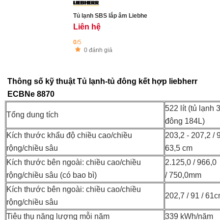
Tủ lạnh SBS lắp âm Liebherr ECBNe 8872
Liên hệ
0
/5
0 đánh giá
Thông số kỹ thuật Tủ lạnh-tủ đông kết hợp liebherr
ECBNe 8870
522 lít (tủ lạnh 
Tổng dung tích
đông 184L)
Kích thước khẩu độ chiều cao/chiều
203,2 - 207,2 / 9
rộng/chiều sâu
63,5 cm
Kích thước bên ngoài: chiều cao/chiều
2.125,0 / 966,0
rộng/chiều sâu (có bao bì)
/ 750,0mm
Kích thước bên ngoài: chiều cao/chiều
202,7 / 91 / 61
rộng/chiều sâu
Tiêu thụ năng lượng mỗi năm
339 kWh/năm