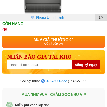
Phóng to hình ảnh
1/7
CÒN HÀNG
0₫
MUA GIÁ THƯỜNG
0₫
Có trả góp 0%
NHẬN BÁO GIÁ TẠI KHO
Đăng ký ngay
Gọi đặt mua:
02873006222
(7:30-22:00)
MUA NHƯ VUA - CHĂM SÓC NHƯ VIP
Miễn phí
công lắp đặt