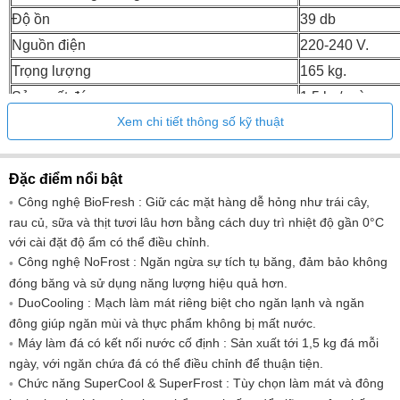
Độ ồn
39 db
Nguồn điện
220-240 V.
Trọng lượng
165 kg.
Sản xuất đá
1,5 kg/ngày.
Xem chi tiết thông số kỹ thuật
Số lượng bộ lọc nước
1
Lắp ráp cửa
Cửa cố định
Bản lề cửa
Phải
Đặc điểm nổi bật
Cáp kết nối (chiều dài)
2.800mm
Công nghệ BioFresh : Giữ các mặt hàng dễ hỏng như trái cây,
rau củ, sữa và thịt tươi lâu hơn bằng cách duy trì nhiệt độ gần 0°C
Góc mở cửa
115°
với cài đặt độ ẩm có thể điều chỉnh.
Công nghệ NoFrost : Ngăn ngừa sự tích tụ băng, đảm bảo không
đóng băng và sử dụng năng lượng hiệu quả hơn.
DuoCooling : Mạch làm mát riêng biệt cho ngăn lạnh và ngăn
đông giúp ngăn mùi và thực phẩm không bị mất nước.
Máy làm đá có kết nối nước cố định : Sản xuất tới 1,5 kg đá mỗi
ngày, với ngăn chứa đá có thể điều chỉnh để thuận tiện.
Chức năng SuperCool & SuperFrost : Tùy chọn làm mát và đông