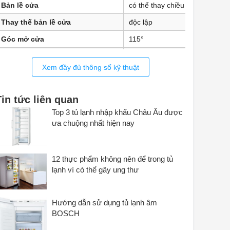
Bản lề cửa
có thể thay chiều
Thay thế bản lề cửa
độc lập
Góc mở cửa
115°
Chân có thể điều chỉnh độ cao
2
Xem đầy đủ thông số kỹ thuật
Cáp kết nối (chiều dài)
2.000 mm
Tin tức liên quan
Top 3 tủ lạnh nhập khẩu Châu Âu được
ưa chuộng nhất hiện nay
12 thực phẩm không nên để trong tủ
lạnh vì có thể gây ung thư
Hướng dẫn sử dụng tủ lạnh âm
BOSCH