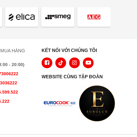
KẾT NỐI VỚI CHÚNG TÔI
 MUA HÀNG
00 - 20:00)
73006222
WEBSITE CÙNG TẬP ĐOÀN
73036222
.599.522
6.222