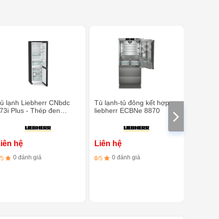
ủ lạnh Liebherr CNbdc
Tủ lạnh-tủ đông kết hợp
Tủ lạnh
73i Plus - Thép đen
liebherr ECBNe 8870
5723 Plu
hông gỉ
EasyFre
iên hệ
Liên hệ
Liên h
0 đánh giá
0 đánh giá
0 đ
/5
0
/5
0
/5