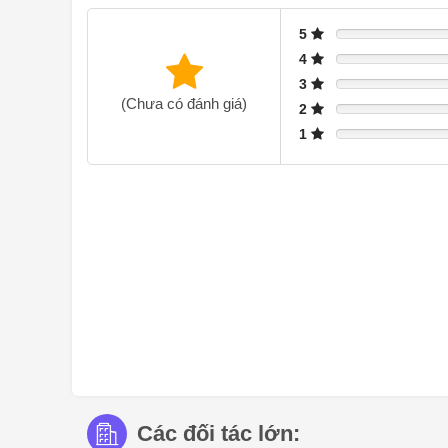
5
4
3
(Chưa có đánh giá)
2
1
Tủ lạnh kết hợp Liebherr CNsfc 5023 Plus-280 lít sở hữ
Các đối tác lớn:
SmartSteel, tạo nên vẻ ngoài sang trọng và dễ vệ sinh.