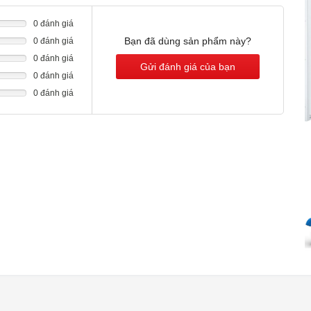
0 đánh giá
Bạn đã dùng sản phẩm này?
0 đánh giá
0 đánh giá
Gửi đánh giá của bạn
0 đánh giá
0 đánh giá
u thiết kế độc lập, vỏ ngoài thép không gỉ chống bám vân tay
 Các đường nét tinh tế cùng tay nắm ẩn hiện đại phù hợp với