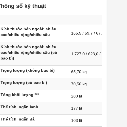
Thông số kỹ thuật
Kích thước bên ngoài: chiều
165,5 / 59,7 / 67,5 cm
cao/chiều rộng/chiều sâu
Kích thước bên ngoài: chiều
cao/chiều rộng/chiều sâu (có
1.727,0 / 623,0 / 772,0 mm
bao bì)
Trọng lượng (không bao bì)
65,70 kg
Trọng lượng (có bao bì)
70,50 kg
Tổng khối lượng ***
280 lít
Thể tích, ngăn lạnh
177 lít
Thể tích, ngăn đá
103 lít