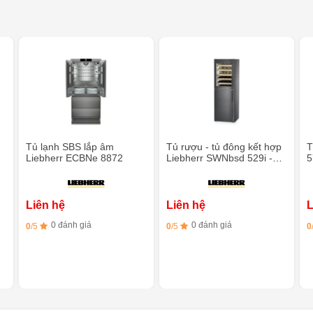
Tủ lạnh SBS lắp âm
Tủ rượu - tủ đông kết hợp
T
Liebherr ECBNe 8872
Liebherr SWNbsd 529i -
5
Làm đá tự động
k
Liên hệ
Liên hệ
L
0 đánh giá
0 đánh giá
0
/5
0
/5
0