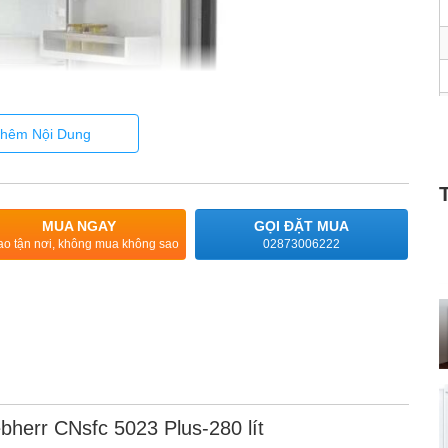
hêm Nội Dung
MUA NGAY
GỌI ĐẶT MUA
ao tận nơi, không mua không sao
02873006222
bherr CNsfc 5023 Plus-280 lít