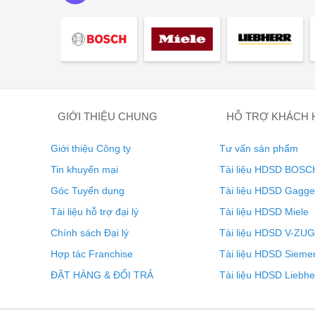
mọi phong cách nội thất bếp từ cổ điển đến tối giản.
EasyFresh
GIỚI THIỆU CHUNG
HỖ TRỢ KHÁCH
Giới thiệu Công ty
Tư vấn sản phẩm
Tin khuyến mại
Tài liệu HDSD BOSC
Góc Tuyển dụng
Tài liệu HDSD Gagg
Tài liệu hỗ trợ đại lý
Tài liệu HDSD Miele
Chính sách Đại lý
Tài liệu HDSD V-ZUG
Hợp tác Franchise
Tài liệu HDSD Sieme
ĐẶT HÀNG & ĐỔI TRẢ
Tài liệu HDSD Liebhe
Đảm bảo độ tươi ngon như ngoài chợ ngay tại nhà chín
hay trái cây chưa đóng gói, sản phẩm này đều đảm bảo 