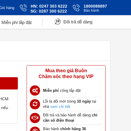
HN: 0247 303 6222
1800088897
Giỏ hàng
Bảo hành
SG: 0287 300 6222
Đổi trả dễ dàng
Miễn phí lắp đặt
Mua theo giá Buôn
Chăm sóc theo hạng VIP
Miễn phí
công lắp đặt
TPHCM
Lỗi là đổi mới trong
10 ngày
tại
nhà
xem chi tiết
t nếu
Đổi trả và bảo hành dễ dàng
chỉ
cần số điện thoại
Bảo hành
chính hãng 36