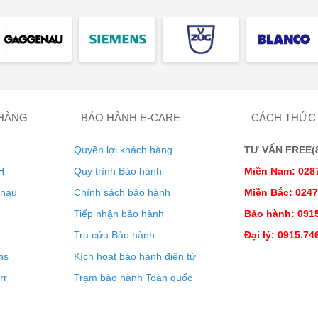
 HÀNG
BẢO HÀNH E-CARE
CÁCH THỨC
Quyền lợi khách hàng
TƯ VẤN FREE(8:
H
Quy trình Bảo hành
Miền Nam: 028
enau
Chính sách bảo hành
Miền Bắc: 024
Tiếp nhận bảo hành
Bảo hành: 0915
Tra cứu Bảo hành
Đại lý: 0915.74
ns
Kích hoạt bảo hành điện tử
rr
Trạm bảo hành Toàn quốc
h là công nghệ EasyFresh-Safe của chúng tôi. Dù là rau củ
lưu trữ tối ưu cho mọi thứ. Nhờ nắp đậy kín khí, thực phẩm