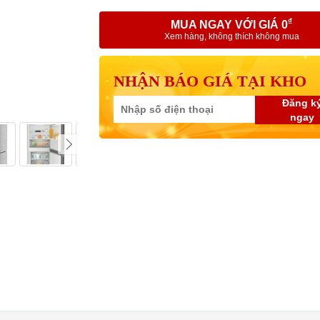
₫
MUA NGAY VỚI GIÁ 0
Xem hàng, không thích không mua
NHẬN BÁO GIÁ TẠI KHO
Đăng k
ngay