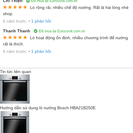
Chí Thiện
Đã mua tại Eurocook.com.vn
Lò rộng rãi, nhiều chế độ nướng. Rất là hài lòng nhé
Với công nghệ khí nóng 3D trên lò nướng Bosch, khí nóng sẽ
shop.
được phân bố đều trên tất cả các tầng của lò nướng, giúp các
6 năm trước.
•
1 phản hồi
khay nướng có kế quả giống nhau. Việc này có được do quạt
Thanh Thanh
trong lò nướng Bosch HBA5570S0B quay đảo chiều gió trong lò.
Đã mua tại Eurocook.com.vn
Lò hoạt động ổn định, nhiều chương trình để nướng
rất là thích.
6 năm trước.
•
1 phản hồi
Tin tức liên quan
Hướng dẫn sử dụng lò nướng Bosch HBA21B250E