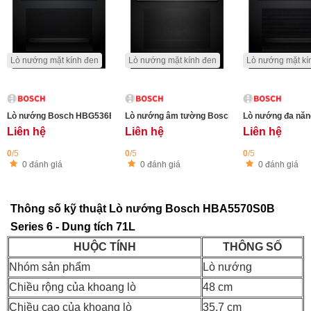
Lò nướng mặt kính đen
Lò nướng mặt kính đen
Lò nướng mặt kí
Lò nướng Bosch HBG536EB4 Series 6 - Chức năng Air Fry (chiên không dầu
Lò nướng đa năn
Liên hệ
Liên hệ
Liên hệ
0
/5
0
/5
0
/5
0 đánh giá
0 đánh giá
0 đánh giá
Thông số kỹ thuật Lò nướng Bosch HBA5570S0B
Series 6 - Dung tích 71L
HUỘC TÍNH
THÔNG SỐ
Nhóm sản phẩm
Lò nướng
Chiều rộng của khoang lò
48 cm
Chiều cao của khoang lò
35,7 cm