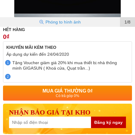
Phóng to hình ảnh
1/8
HẾT HÀNG
0₫
KHUYẾN MÃI
KÈM THEO
Áp dụng dự kiến đến
24/04/2020
Tặng Voucher giảm giá 20% khi mua thiết bị nhà thông
1
minh GIGASUN ( Khoá cửa, Quạt trần...)
2
MUA GIÁ THƯỜNG
0₫
Có trả góp 0%
NHẬN BÁO GIÁ TẠI KHO
Đăng ký ngay