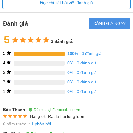
Đọc chi tiết bài viết đánh giá
Đánh giá
ĐÁNH GIÁ NGAY
5
3 đánh giá:
5
100%
| 3 đánh giá
4
0%
| 0 đánh giá
3
0%
| 0 đánh giá
2
0%
| 0 đánh giá
1. Tích hợp 7 chế độ nướng cùng 10
1
0%
| 0 đánh giá
công thức nấu ăn tự động
Bảo Thanh
Đã mua tại Eurocook.com.vn
Hàng ok. Rất là hài lòng luôn
Chế độ nướng 3D HotAir
6 năm trước.
•
1 phản hồi