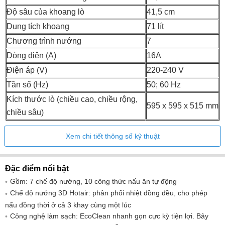
Độ sâu của khoang lò
41,5 cm
Dung tích khoang
71 lít
Chương trình nướng
7
Dòng điện (A)
16A
Điện áp (V)
220-240 V
Tần số (Hz)
50; 60 Hz
Kích thước lò (chiều cao, chiều rộng,
595 x 595 x 515 mm
chiều sâu)
575-597 x 560 x
Kích thước lắp đặt
Xem chi tiết thông số kỹ thuật
550 mm
Công suất
2990 W
Đặc điểm nổi bật
Gồm: 7 chế độ nướng, 10 công thức nấu ăn tự động
Chế độ nướng 3D Hotair: phân phối nhiệt đồng đều, cho phép
nấu đồng thời ở cả 3 khay cùng một lúc
Công nghệ làm sạch: EcoClean nhanh gọn cực kỳ tiện lợi. Bây