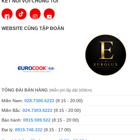
KẾT NỐI VỚI CHÚNG TÔI
hợp (như nướng gà hay thịt bò), nhập trọng lượng; thiết bị sẽ tự
động thiết lập nhiệt độ và thời gian nướng phù hợp giúp bạn đạt
được kết quả hoàn hảo 100% cho dù đó là món nướng, thịt hay
WEBSITE CÙNG TẬP ĐOÀN
cá.
Chế độ làm sạch tự động EcoClean
TỔNG ĐÀI BÁN HÀNG
(Miễn phí lắp đặt 300Km)
Lò nướng Bosch HBA5570S0B
loại bỏ vết bám thức ăn, dầu
Miền Nam:
028.7300.6222
(8:15 - 20:00)
mỡ hiệu quả; giảm bớt thời gian làm sạch lò nướng đã từng là
Miền Bắc:
024.7303.6222
(8:15 - 20:00)
“nỗi ám ảnh” cùa không ít người sử dụng.
Bảo hành:
0915.599.522
(8:15 - 20:00)
Đại lý:
0915.746.222
(8:15 - 17:00)