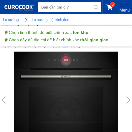
0
Lò nướng
Lò nướng mặt kính đen
Lò nướng âm tủ Bosch HBG7241B1 Series 8 - 60x60cm
- 71L - Màu Đen
(Gửi đánh giá)