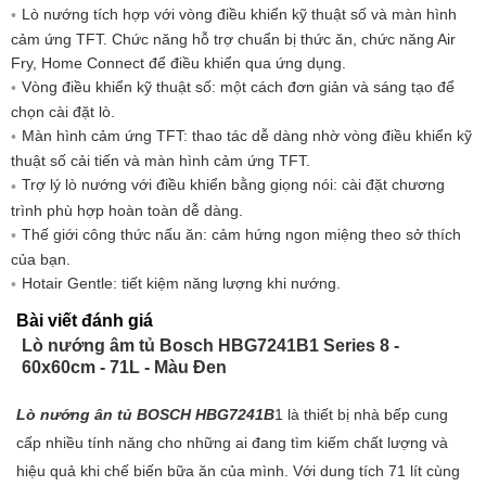
Điều khiển
Kỹ thuật số+ Cảm ứng
Lò nướng tích hợp với vòng điều khiển kỹ thuật số và màn hình
Hẹn giờ
•
cảm ứng TFT. Chức năng hỗ trợ chuẩn bị thức ăn, chức năng Air
Nhiệt kế
Không
Fry, Home Connect để điều khiển qua ứng dụng.
Vòng điều khiển kỹ thuật số: một cách đơn giản và sáng tạo để
Chế độ hoạt động:
chọn cài đặt lò.
Màn hình cảm ứng TFT: thao tác dễ dàng nhờ vòng điều khiển kỹ
Nướng
thuật số cải tiến và màn hình cảm ứng TFT.
Nướng bằng khí nóng
Trợ lý lò nướng với điều khiển bằng giọng nói: cài đặt chương
Không khí nóng 3D
trình phù hợp hoàn toàn dễ dàng.
Thế giới công thức nấu ăn: cảm hứng ngon miệng theo sở thích
Nhiệt trên/dưới
của bạn.
Nhiệt trên/dưới nhẹ nhàng
Hotair Gentle: tiết kiệm năng lượng khi nướng.
Nướng diện tích lớn
Bài viết đánh giá
Nướng diện tích nhỏ
Lò nướng âm tủ Bosch HBG7241B1 Series 8 -
60x60cm - 71L - Màu Đen
Chế độ nướng pizza
Nhiệt dưới
Lò nướng ân tủ BOSCH HBG7241B
1 là thiết bị nhà bếp cung
Nấu chậm ở nhiệt độ thấp
cấp nhiều tính năng cho những ai đang tìm kiếm chất lượng và
Rã đông
hiệu quả khi chế biến bữa ăn của mình. Với dung tích 71 lít cùng