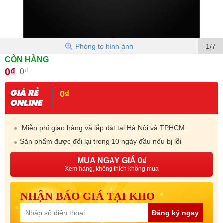
Phóng to hình ảnh
1/7
CÒN HÀNG
0₫
0₫
0₫
Miễn phí giao hàng và lắp đặt tại Hà Nội và TPHCM
Sản phẩm được đổi lại trong 10 ngày đầu nếu bị lỗi
MUA NGAY GIÁ 0₫
Xem hàng, không thích không mua
NHẬN BÁO GIÁ TẠI KHO
Đăng ký ngay