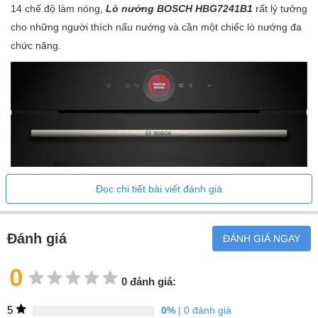
Làm nóng trước
14 chế độ làm nóng,
Lò nướng BOSCH HBG7241B1
rất lý tưởng
Giữ ấm
cho những người thích nấu nướng và cần một chiếc lò nướng đa
chức năng.
Không khí nóng nhẹ nhàng
Sấy thực phẩm
Phụ kiện:
Lưới
Tùy chọn mua thêm khay nướng
•Tấm ghi
•Tấm tráng men
Đọc chi tiết bài viết đánh giá
•Tấn tráng men sâu
Đánh giá
ĐÁNH GIÁ NGAY
0
0 đánh giá:
5
0%
| 0 đánh giá