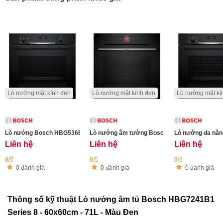
Lò nướng mặt kính đen
Lò nướng mặt kính đen
Lò nướng mặt kí
Lò nướng Bosch HBG536EB4 Series 6 - Chức năng Air Fry (chiên không dầu
Lò nướng đa năn
Liên hệ
Liên hệ
Liên hệ
0
/5
0
/5
0
/5
0 đánh giá
0 đánh giá
0 đánh giá
Thông số kỹ thuật Lò nướng âm tủ Bosch HBG7241B1
Series 8 - 60x60cm - 71L - Màu Đen