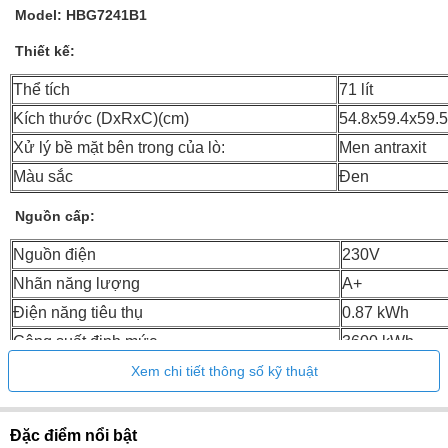
Model: HBG7241B1
Thiết kế:
Thể tích
71 lít
Kích thước (DxRxC)(cm)
54.8x59.4x59.5
Xử lý bề mặt bên trong của lò:
Men antraxit
Màu sắc
Đen
Nguồn cấp:
Nguồn điện
230V
Nhãn năng lượng
A+
Điện năng tiêu thụ
0.87 kWh
Công suất định mức
3600 kWh
Xem chi tiết thông số kỹ thuật
Chức năng:
Nhiệt độ tối đa
300°C
Đặc điểm nổi bật