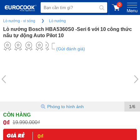
0
Lò nướng - vi sóng
Lò nướng
Lò nướng Bosch HBA5360S0 -Seri 6 với 10 công thức
nấu tự động Auto Pilot 10
(Gửi đánh giá)
Phóng to hình ảnh
1/6
CÒN HÀNG
0₫
19.990.000₫
0₫