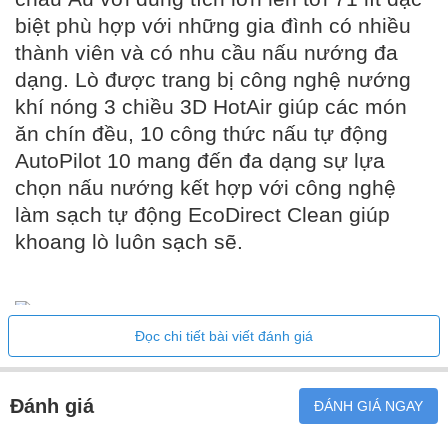
biệt phù hợp với những gia đình có nhiều
thành viên và có nhu cầu nấu nướng đa
dạng. Lò được trang bị công nghệ nướng
khí nóng 3 chiều 3D HotAir giúp các món
ăn chín đều, 10 công thức nấu tự động
AutoPilot 10 mang đến đa dạng sự lựa
chọn nấu nướng kết hợp với công nghệ
làm sạch tự động EcoDirect Clean giúp
khoang lò luôn sạch sẽ.
Đọc chi tiết bài viết đánh giá
Đặc điểm nổi bật của Lò nướng
Đánh giá
ĐÁNH GIÁ NGAY
Bosch HBA5360S0