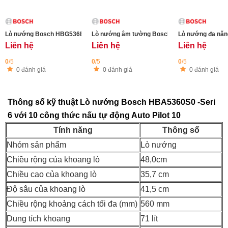
Lò nướng Bosch HBG536EB4 Series 6 - Chức năng Air Fry (chiên không dầu
Lò nướng đa năn
Liên hệ
Liên hệ
Liên hệ
0
/5
0
/5
0
/5
0 đánh giá
0 đánh giá
0 đánh giá
Thông số kỹ thuật Lò nướng Bosch HBA5360S0 -Seri
6 với 10 công thức nấu tự động Auto Pilot 10
Tính năng
Thông số
Nhóm sản phẩm
Lò nướng
Chiều rộng của khoang lò
48,0cm
Chiều cao của khoang lò
35,7 cm
Độ sâu của khoang lò
41,5 cm
Chiều rộng khoảng cách tối đa (mm)
560 mm
Dung tích khoang
71 lít