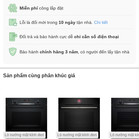
Miễn phí
công lắp đặt
Lỗi là đổi mới trong
10 ngày
tận nhà.
Chi tiết
Đổi trả và bảo hành cực dễ
chỉ cần số điện thoại
Bảo hành
chính hãng 3 năm
, có người đến lấy tận nhà
Sản phẩm cùng phân khúc giá
Lò nướng mặt kính đen
Lò nướng mặt kính đen
Lò nướng mặt kí