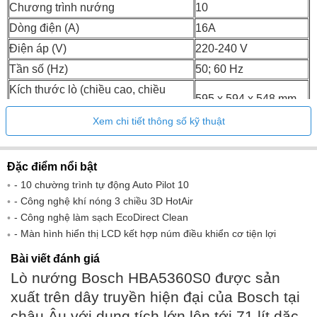
Chương trình nướng
10
Dòng điện (A)
16A
Điện áp (V)
220-240 V
Tần số (Hz)
50; 60 Hz
Kích thước lò (chiều cao, chiều
595 x 594 x 548 mm
rộng, chiều sâu)
Xem chi tiết thông số kỹ thuật
585-595 x 560-568 x
Kích thước lắp đặt
550 mm
Đặc điểm nổi bật
Công suất
3400W
- 10 chường trình tự động Auto Pilot 10
- Công nghệ khí nóng 3 chiều 3D HotAir
- Công nghệ làm sạch EcoDirect Clean
- Màn hình hiển thị LCD kết hợp núm điều khiển cơ tiện lợi
Bài viết đánh giá
Lò nướng Bosch HBA5360S0 được sản
xuất trên dây truyền hiện đại của Bosch tại
châu Âu với dung tích lớn lên tới 71 lít dặc