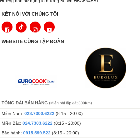
3D Hot Air: Khi nóng đa chiều
Hướng dẫn sử dụng lò nướng Bosch HBG634BB1
KẾT NỐI VỚI CHÚNG TÔI
Có phải khi nấu nướng bạn lo lắng rằng món ăn sẽ không chín
đều? Đừng lo,
Bosch HBA5360S0
với công nghệ 3D sẽ giải
quyết vấn đề này cho bạn. Công gnhệ 3D HotAir phân bổ nhiệt
WEBSITE CÙNG TẬP ĐOÀN
đều đặt theo cả 3 chiều tới mọi vị trí bên trong khoang lò giúp
món ăn của bạn chín đều mà vẫn giữ được nguyên dưỡng chất
cùng hương vị thơm ngon.
TỔNG ĐÀI BÁN HÀNG
(Miễn phí lắp đặt 300Km)
Miền Nam:
028.7300.6222
(8:15 - 20:00)
Miền Bắc:
024.7303.6222
(8:15 - 20:00)
Bảo hành:
0915.599.522
(8:15 - 20:00)