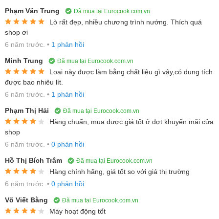
Phạm Văn Trung
Đã mua tại Eurocook.com.vn
Lò rất đẹp, nhiều chương trình nướng. Thích quá
shop ơi
6 năm trước.
•
1 phản hồi
Minh Trung
Đã mua tại Eurocook.com.vn
Loại này được làm bằng chất liệu gì vậy,có dung tích
được bao nhiêu lít.
6 năm trước.
•
1 phản hồi
Phạm Thị Hải
Trong quá trình vận hành của lò nướng, chức năng tự động vệ
Đã mua tại Eurocook.com.vn
Hàng chuẩn, mua được giá tốt ở đợt khuyến mãi cửa
sinh EcoClean tự động diễn ra trong lò. Thành của lò được phủ
shop
một lớp đặt biệt (hại vi gốm) tự động hấp thụ hơi dầu mỡ, các tạp
6 năm trước.
•
0 phản hồi
chất khác tỏa ra trong quá trình chế biến món ăn và trung hòa
Hồ Thị Bích Trâm
Đã mua tại Eurocook.com.vn
chúng thông qua quá trình Oxy hóa - hỗ trợ làm sạch thiết bị hiệu
Hàng chính hãng, giá tốt so với giá thị trường
quả. Bạn chỉ cần lau đáy và bên trong cánh cửa khi vệ sinh lò
6 năm trước.
•
0 phản hồi
nướng. Lớp phủ lót lò này sẽ tự động tái sinh sau mỗi lần làm
Võ Viết Bằng
nóng lò và trong suốt một chu kỳ hoạt động của lò.
Đã mua tại Eurocook.com.vn
Máy hoạt động tốt