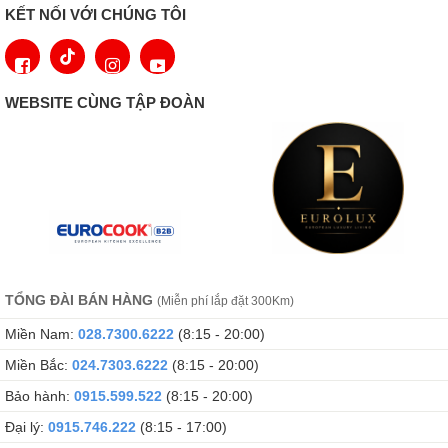
KẾT NỐI VỚI CHÚNG TÔI
quan đến tiêu thụ năng lượng, hiệu suất và các đặc tính thiết yếu
khác.
Màn hình hiển thị TFT
WEBSITE CÙNG TẬP ĐOÀN
Màn hình hiển thị TFT (Thin Film Transistor) được thiết kế trong
Lò nướng
Bosch HBG635BS1
Serie 8 cho người dùng dễ dàng
sử dụng menu và theo dõi hoạt động của thiết bị, với thông tin
đầy đủ về cài đặt đã chọn và chức năng bổ sung. Thông tin hiển
thị rõ ràng, các kỹ hiệu dễ hiểu, trực quan, hình ảnh sắc nét giúp
bạn nắm bắt thông tin nhanh chóng nhất.
TỔNG ĐÀI BÁN HÀNG
(Miễn phí lắp đặt 300Km)
Miền Nam:
028.7300.6222
(8:15 - 20:00)
Miền Bắc:
024.7303.6222
(8:15 - 20:00)
Bảo hành:
0915.599.522
(8:15 - 20:00)
Đại lý:
0915.746.222
(8:15 - 17:00)