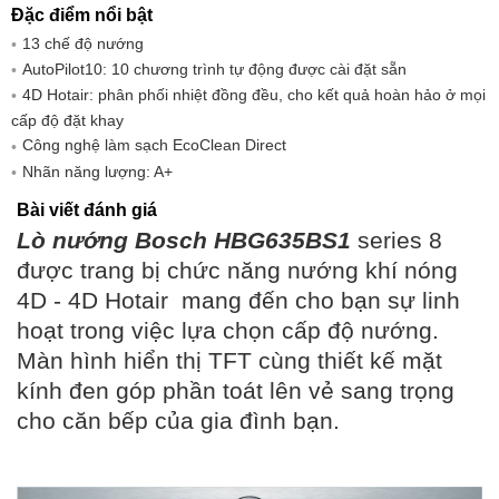
- Bottom heating (Nhiệt dưới)
Đặc điểm nổi bật
- Keeping warm (Giữ ấm)
13 chế độ nướng
- Preheat ovenware (Làm nóng đồ
AutoPilot10: 10 chương trình tự động được cài đặt sẵn
dùng cho lò)
4D Hotair: phân phối nhiệt đồng đều, cho kết quả hoàn hảo ở mọi
- Defrosting (Rã đông)
cấp độ đặt khay
Công nghệ làm sạch EcoClean Direct
Số chương trình tự
10
Nhãn năng lượng: A+
động
Bài viết đánh giá
Nhiệt độ lò nướng
30 - 300 độ C
Lò nướng Bosch HBG635BS1
series 8
Nhiệt độ cửa lò
40 độ C
được trang bị chức năng nướng khí nóng
Nhãn năng lượng
A
4D - 4D Hotair mang đến cho bạn sự linh
Kích thước thiết bị (C x
595 x 595 x 548 mm
hoạt trong việc lựa chọn cấp độ nướng.
R x S)
Màn hình hiển thị TFT cùng thiết kế mặt
Kích thước khoang lò
357 x 480 x 415 mm
kính đen góp phần toát lên vẻ sang trọng
(C x R x S)
cho căn bếp của gia đình bạn.
Kích thước lắp đặt (C x
585 - 595 x 560 - 568 x 550 mm
R x S)
Kích thước đóng gói