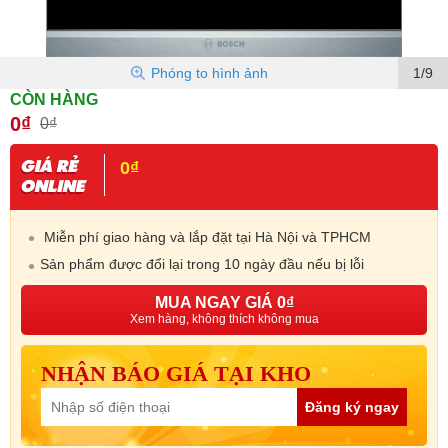
Phóng to hình ảnh
1/9
CÒN HÀNG
0₫
0₫
0₫
Miễn phí giao hàng và lắp đặt tại Hà Nội và TPHCM
Sản phẩm được đổi lại trong 10 ngày đầu nếu bị lỗi
MUA NGAY GIÁ 0₫
Xem hàng, không thích không mua
NHẬN BÁO GIÁ TẠI KHO
Đăng ký ngay