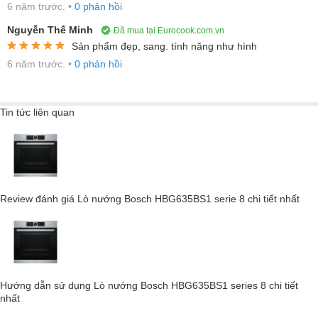
6 năm trước.
•
0 phản hồi
Nguyễn Thế Minh
Đã mua tại Eurocook.com.vn
Sản phẩm đẹp, sang. tính năng như hình
6 năm trước.
•
0 phản hồi
Tin tức liên quan
Review đánh giá Lò nướng Bosch HBG635BS1 serie 8 chi tiết nhất
Hiệu quả năng lượng
Lò nướng Bosch HBG635BS1 Serie 8 hoạt động hiệu quả và tiết
kiệm năng lượng tối ưu. Lò nướng này đi kèm với nhãn năng
lượng được đánh giá theo tiêu chuẩn của EU, được thiết kế để
Hướng dẫn sử dụng Lò nướng Bosch HBG635BS1 series 8 chi tiết
nhất
cung cấp cho người tiêu dùng thông tin chính xác, dễ nhận biết
và có thể so sánh được các sản phẩm dùng trong gia đình, liên