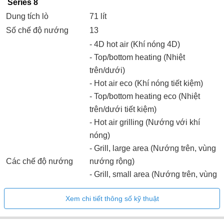
Series 8
Dung tích lò
71 lít
Số chế độ nướng
13
- 4D hot air (Khí nóng 4D)
- Top/bottom heating (Nhiệt
trên/dưới)
- Hot air eco (Khí nóng tiết kiệm)
- Top/bottom heating eco (Nhiệt
trên/dưới tiết kiệm)
- Hot air grilling (Nướng với khí
nóng)
- Grill, large area (Nướng trên, vùng
Các chế độ nướng
nướng rộng)
- Grill, small area (Nướng trên, vùng
nước hẹp)
Xem chi tiết thông số kỹ thuật
- Pizza setting (Nướng Pizza)
- Slow cooking (Nấu chậm)