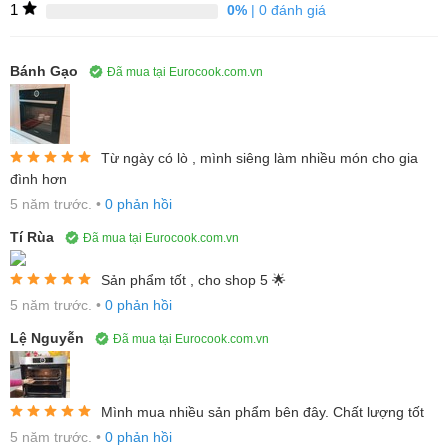
Đặc điểm nổi bật của Lò
1
0%
| 0 đánh giá
nướng Bosch HBG635BS1
Bánh Gạo
Đã mua tại Eurocook.com.vn
Công nghệ 4D Hotair cho kết quả nấu
hoàn hảo
Từ ngày có lò , mình siêng làm nhiều món cho gia
Lò nướng mặt kính đen
BOSCH HBG635HS1
Serie 8 được trang
đình hơn
bị chức năng nướng 4D Hotair. Chức năng nướng với khí nóng
5 năm trước.
•
0 phản hồi
4D cho bạn cài đặt chế độ nướng ở bất kỳ cấp độ nào của lò
Tí Rùa
Đã mua tại Eurocook.com.vn
nướng và luôn đạt kết quả mong muốn. Có được kết quả này là
nhờ sự thay đổi hướng quay của quạt đối lưu, phân phối đều tới
Sản phẩm tốt , cho shop 5 🌟
tất cả các vị trí. Bạn có thể nướng cả trên 4 cấp độ cho nhiều
5 năm trước.
•
0 phản hồi
thực phẩm cùng lúc, tại nhiều vị trí đặt khay khác nhau mà món
Lệ Nguyễn
Đã mua tại Eurocook.com.vn
ăn vẫn có được hương vị như mong muốn từ trên xuống dưới.
Lò luôn sạch sẽ với EcoClean Direct
Mình mua nhiều sản phẩm bên đây. Chất lượng tốt
5 năm trước.
•
0 phản hồi