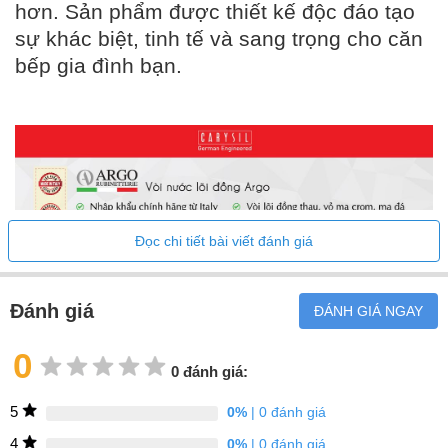
hơn. Sản phẩm được thiết kế độc đáo tạo
sự khác biệt, tinh tế và sang trọng cho căn
bếp gia đình bạn.
Đọc chi tiết bài viết đánh giá
Vòi Rửa Chén Bát Cao Cấp Argo - Mã G-
Đánh giá
ĐÁNH GIÁ NGAY
2521
0
✔ Chứng nhận xuất xứ và bảo đảm sức khoẻ chuẩn Châu Âu.
0 đánh giá:
✔ Xuất xứ:
Made in ITALY
- Thương hiệu Argo
5
0%
| 0 đánh giá
✔ Chất liệu: lõi đồng thau - mạ Crom - mạ đá Granite theo tiêu
chuẩn Châu Âu đảm bảo sức khoẻ.
4
0%
| 0 đánh giá