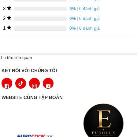
✔ Sản phẩm được thiết kế độc đáo tạo sự khác biệt, tinh tế và
3
0%
| 0 đánh giá
sang trọng cho căn bếp gia đình bạn.
2
0%
| 0 đánh giá
✔ Thân Vòi xoay 360 độ nhẹ nhàng và tiện dụng cộng với chân
1
0%
| 0 đánh giá
vòi có thể xoay 90 độ - cho tầm hoạt động rộng hơn.
✔ Thời gian bảo hành: 3 năm.
Tin tức liên quan
KẾT NỐI VỚI CHÚNG TÔI
WEBSITE CÙNG TẬP ĐOÀN