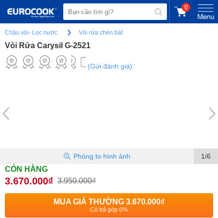
0
Chậu vòi- Lọc nước
Vòi rửa chén bát
Vòi Rửa Carysil G-2521
(Gửi đánh giá)
Phóng to hình ảnh
1/6
CÒN HÀNG
3.670.000₫
3.950.000₫
MUA GIÁ THƯỜNG
3.670.000₫
Có trả góp 0%