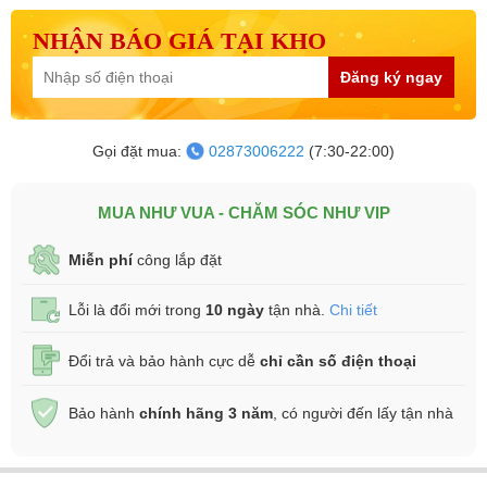
NHẬN BÁO GIÁ TẠI KHO
Đăng ký ngay
Gọi đặt mua:
02873006222
(7:30-22:00)
MUA NHƯ VUA - CHĂM SÓC NHƯ VIP
Miễn phí
công lắp đặt
Lỗi là đổi mới trong
10 ngày
tận nhà.
Chi tiết
Đổi trả và bảo hành cực dễ
chỉ cần số điện thoại
Bảo hành
chính hãng 3 năm
, có người đến lấy tận nhà