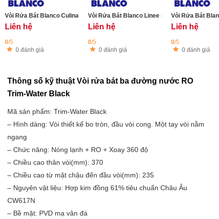
Vòi Rửa Bát Blanco Culina-S
Vòi Rửa Bát Blanco Linee - S Anthracite (Đen)
Vòi Rửa Bát Bla
Liên hệ
Liên hệ
Liên hệ
0
/5
0
/5
0
/5
0 đánh giá
0 đánh giá
0 đánh giá
Thông số kỹ thuật Vòi rửa bát ba đường nước RO
Trim-Water Black
Mã sản phẩm: Trim-Water Black
– Hình dáng: Vòi thiết kế bo tròn, đầu vòi cong. Một tay vòi nằm
ngang
– Chức năng: Nóng lạnh + RO + Xoay 360 độ
– Chiều cao thân vòi(mm): 370
– Chiều cao từ mặt chậu đến đầu vòi(mm): 235
– Nguyên vật liệu: Hợp kim đồng 61% tiêu chuẩn Châu Âu
CW617N
– Bề mặt: PVD mạ vân đá