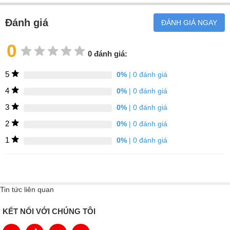
Dây cấp nóng lạnh thương hiệu NEOPERL Thụy Sỹ chống
Đánh giá
ĐÁNH GIÁ NGAY
xoắn, chịu nhiệt tối đa đạt tiêu chuẩn NSF
Bảo hành chính hãng 5 (năm)
0
0 đánh giá:
5
0%
| 0 đánh giá
4
0%
| 0 đánh giá
3
0%
| 0 đánh giá
2
0%
| 0 đánh giá
1
0%
| 0 đánh giá
Tin tức liên quan
KẾT NỐI VỚI CHÚNG TÔI