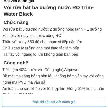
Bài viết đánh giá
Vòi rửa bát ba đường nước RO Trim-
Water Black
Chức năng
Vòi rửa bát 3 đường nước: 2 đường nóng lạnh + 1 đường
kết nối với máy lọc nước uống RO
Thân vòi xoay 360 độ cho phạm vi tiếp cận lớn
Chiều cao lý tưởng cho mọi thao tác làm bếp
Hai tay vòi ngang tối ưu không gian bàn bếp
Công nghệ
Tiết kiệm 40% nước với Công nghệ Airpower
Bề mặt mạ sáng bóng bền lâu, chống bám vân tay với công
nghệ mạ PVD mạ vân đá
An toàn cho sức khỏe với lõi hợp kim Đồng 61% tiêu chuẩn
Châu Âu CW617N
Độ bền lên đến 500.000 lần đóng mở với lõi trộn nóng lạnh
Đọc chi tiết bài viết đánh giá
SEDAL Tây Ban Nha