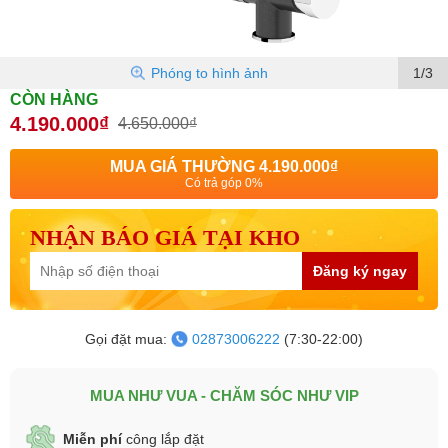
Phóng to hình ảnh
1/3
CÒN HÀNG
4.190.000₫
4.650.000₫
MUA GIÁ THƯỜNG
4.190.000₫
Có trả góp 0%
NHẬN BÁO GIÁ TẠI KHO
Đăng ký ngay
Gọi đặt mua:
02873006222
(7:30-22:00)
MUA NHƯ VUA - CHĂM SÓC NHƯ VIP
Miễn phí
công lắp đặt