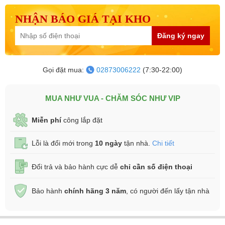
NHẬN BÁO GIÁ TẠI KHO
Đăng ký ngay
Gọi đặt mua:
02873006222
(7:30-22:00)
MUA NHƯ VUA - CHĂM SÓC NHƯ VIP
Miễn phí
công lắp đặt
Lỗi là đổi mới trong
10 ngày
tận nhà.
Chi tiết
Đổi trả và bảo hành cực dễ
chỉ cần số điện thoại
Bảo hành
chính hãng 3 năm
, có người đến lấy tận nhà