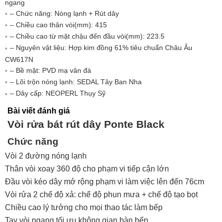
ngang
– Chức năng: Nóng lạnh + Rút dây
– Chiều cao thân vòi(mm): 415
– Chiều cao từ mặt chậu đến đầu vòi(mm): 223.5
– Nguyên vật liệu: Hợp kim đồng 61% tiêu chuẩn Châu Âu
CW617N
– Bề mặt: PVD mạ vân đá
– Lõi trộn nóng lạnh: SEDAL Tây Ban Nha
– Dây cấp: NEOPERL Thụy Sỹ
Bài viết đánh giá
Vòi rửa bát rút dây Ponte Black
Chức năng
Vòi 2 đường nóng lạnh
Thân vòi xoay 360 độ cho phạm vi tiếp cận lớn
Đầu vòi kéo dây mở rộng phạm vi làm việc lên đến 76cm
Vòi rửa 2 chế độ xả: chế độ phun mưa + chế độ tạo bọt
Chiều cao lý tưởng cho mọi thao tác làm bếp
Tay vòi ngang tối ưu không gian bàn bếp