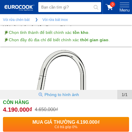
0
Vòi rửa chén bát
Vòi rửa bát inox
Vòi rửa bát rút dây Ponte Black
Chọn tỉnh thành để biết chính xác
tồn kho
.
Chọn đầy đủ địa chỉ để biết chính xác
thời gian giao
.
(Gửi đánh giá)
Phóng to hình ảnh
1/1
CÒN HÀNG
4.190.000₫
4.650.000₫
MUA GIÁ THƯỜNG
4.190.000₫
Có trả góp 0%