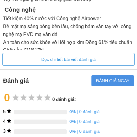
Công nghệ
Tiết kiệm 40% nước với Công nghệ Airpower
Bề mặt mạ sáng bóng bền lâu, chống bám vân tay với công
nghệ mạ PVD mạ vân đá
An toàn cho sức khỏe với lõi hợp kim Đồng 61% tiêu chuẩn
Châu Âu CW617N
Độ bền lên đến 500.000 lần đóng mở với lõi trộn nóng lạnh
Đọc chi tiết bài viết đánh giá
SEDAL Tây Ban Nha
Dây cấp nóng lạnh, dây kéo, chân kết nối nhanh thương
Đánh giá
ĐÁNH GIÁ NGAY
hiệu NEOPERL Thụy Sỹ chống xoắn, chịu nhiệt tối đa đạt
tiêu chuẩn NSF
0
0 đánh giá:
Bảo hành chính hãng 5 (năm)
5
0%
| 0 đánh giá
4
0%
| 0 đánh giá
3
0%
| 0 đánh giá