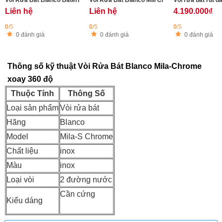
Vòi Rửa Bát Blanco Bateria MILA-S chrome Nổi Bật Kiểu Dáng Cổ Điển Và Ti
Vòi Rửa Bát Blanco Mili Chorme Kiểu Dáng Bắt
Vòi rửa bát rút d
Liên hệ
Liên hệ
4.190.000₫
0
/5
0
/5
0
/5
0 đánh giá
0 đánh giá
0 đánh giá
Thông số kỹ thuật Vòi Rửa Bát Blanco Mila-Chrome
xoay 360 độ
Thuộc Tính
Thông Số
Loại sản phẩm
Vòi rửa bát
Hãng
Blanco
Model
Mila-S Chrome
Chất liệu
inox
Màu
inox
Loại vòi
2 đường nước
Cần cứng
Kiểu dáng