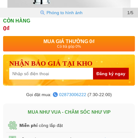
Phóng to hình ảnh
1/5
CÒN HÀNG
0₫
MUA GIÁ THƯỜNG
0₫
Có trả góp 0%
NHẬN BÁO GIÁ TẠI KHO
Đăng ký ngay
Gọi đặt mua:
02873006222
(7:30-22:00)
MUA NHƯ VUA - CHĂM SÓC NHƯ VIP
Miễn phí
công lắp đặt