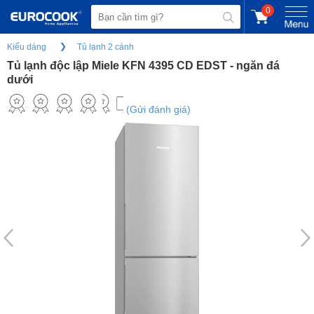
0
Kiểu dáng
Tủ lạnh 2 cánh
Tủ lạnh độc lập Miele KFN 4395 CD EDST - ngăn đá
dưới
(Gửi đánh giá)