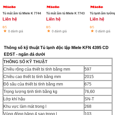
Tủ mát âm tủ Miele K 7744 E - 275L
Tủ mát âm tủ Miele K 7743 E - 294L
Tủ lạnh âm tường
Liên hệ
Liên hệ
Liên hệ
0
/5
0
/5
0
/5
0 đánh giá
0 đánh giá
0 đánh giá
Thông số kỹ thuật Tủ lạnh độc lập Miele KFN 4395 CD
EDST - ngăn đá dưới
THÔNG SỐ KỸ THUẬT
Chiều rộng của thiết bị tính bằng mm
597
Chiều cao thiết bị tính bằng mm
2015
Độ sâu của thiết bị tính bằng mm
675
Trọng lượng tịnh tính bằng kg
76,60
Lớp khí hậu
SN-T
Khu vực làm mát trong l
268
Vùng đóng băng 4 sao trong l
103