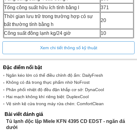
Tổng công suất hữu ích tính bằng l
371
Thời gian lưu trữ trong trường hợp có sự
20
bất thường tính bằng h
Công suất đông lạnh kg/24 giờ
10
Lớp phát ra tiếng ồn (A–D)
B
Xem chi tiết thông số kỹ thuật
Mức âm thanh tính bằng db(A) re1pW
35
Mức tiêu thụ hiện tại tính bằng milliamp
1400
Đặc điểm nổi bật
(mA)
Ngăn kéo lớn có thể điều chỉnh độ ẩm: DailyFresh
điện áp V
220.00-240.00
Không có đá trong thực phẩm nhờ NoFrost
Cầu chì tại A
10
Phân phối nhiệt độ đều đặn khắp cơ sở: DynaCool
Số lượng giai đoạn
1
Hai mạch không khí riêng biệt: DuplexCool
Tần số tính bằng Hz
50.00-60.00
Vệ sinh kệ cửa trong máy rửa chén: ComfortClean
Chiều dài ống dẫn điện tính bằng m
2
Bài viết đánh giá
Dịch vụ sau
Tủ lạnh độc lập Miele KFN 4395 CD EDST - ngăn đá
Thay đèn
dưới
bán hàng