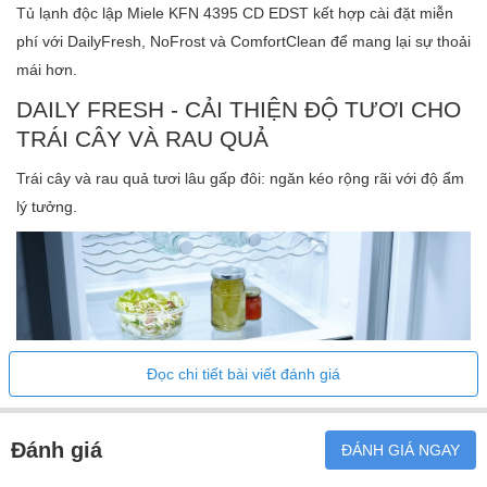
Tủ lạnh độc lập Miele KFN 4395 CD EDST kết hợp cài đặt miễn
phí với DailyFresh, NoFrost và ComfortClean để mang lại sự thoải
mái hơn.
DAILY FRESH - CẢI THIỆN ĐỘ TƯƠI CHO
TRÁI CÂY VÀ RAU QUẢ
Trái cây và rau quả tươi lâu gấp đôi: ngăn kéo rộng rãi với độ ẩm
lý tưởng.
Đọc chi tiết bài viết đánh giá
Đánh giá
ĐÁNH GIÁ NGAY