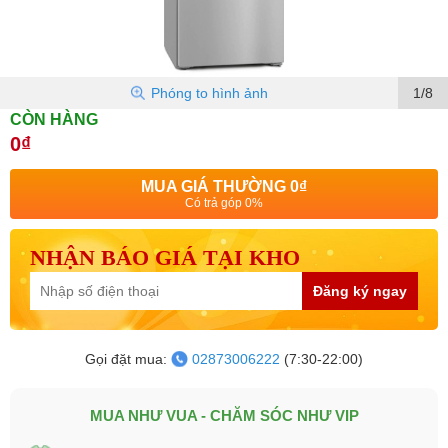
Phóng to hình ảnh
1/8
CÒN HÀNG
0₫
MUA GIÁ THƯỜNG
0₫
Có trả góp 0%
NHẬN BÁO GIÁ TẠI KHO
Đăng ký ngay
Gọi đặt mua:
02873006222
(7:30-22:00)
MUA NHƯ VUA - CHĂM SÓC NHƯ VIP