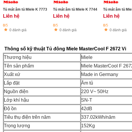
Tủ mát âm tủ Miele K 7773 D - 296L
Tủ mát âm tủ Miele K 7744 E - 275L
Tủ mát âm tủ Mie
Liên hệ
Liên hệ
Liên hệ
0
/5
0
/5
0
/5
0 đánh giá
0 đánh giá
0 đánh giá
Thông số kỹ thuật Tủ đông Miele MasterCool F 2672 Vi
Thương hiệu
Miele
Tên sản phẩm
Miele MasterCool F 267
Xuất xứ
Made in Germany
Lắp đặt
Âm tủ
Nguồn điện
220 V~ 50Hz
Lớp khí hậu
SN-T
Độ ồn
42dB
Tiêu thụ điện trên năm
337.02kWh/năm
Trọng lượng
152Kg