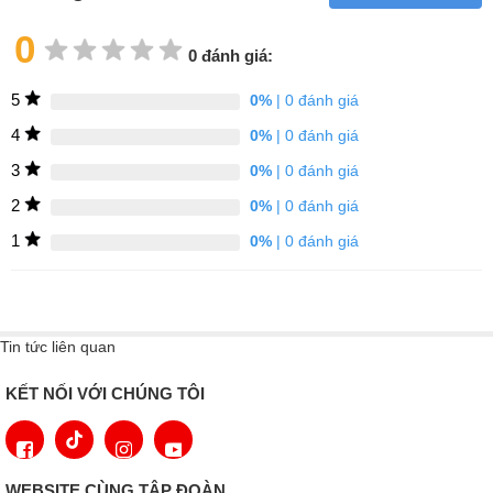
Hệ thống NoFrost
0
Là loại chức năng quen thuộc trong các dòng sản phẩm Tủ lạnh
0 đánh giá:
Miele có công dụng giúp việc nấu nướng sẽ không bị gián đoạn đi
mất, khi quên rã đông thức ăn. Sẽ thuận tiện hơn khi hệ thống
5
0%
| 0 đánh giá
NoFrost của Tủ đông Miele MasterCool F 2672 Vi chất lượng cao
4
0%
| 0 đánh giá
giúp bạn loại bỏ đi những phiền phức khi rã đông thức ăn và vệ
3
0%
| 0 đánh giá
sinh thiết bị định kỳ.
2
0%
| 0 đánh giá
1
0%
| 0 đánh giá
Tin tức liên quan
KẾT NỐI VỚI CHÚNG TÔI
WEBSITE CÙNG TẬP ĐOÀN