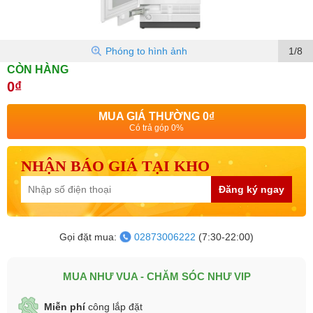
Phóng to hình ảnh
1/8
CÒN HÀNG
0₫
MUA GIÁ THƯỜNG
0₫
Có trả góp 0%
NHẬN BÁO GIÁ TẠI KHO
Đăng ký ngay
Gọi đặt mua:
02873006222
(7:30-22:00)
MUA NHƯ VUA - CHĂM SÓC NHƯ VIP
Miễn phí
công lắp đặt