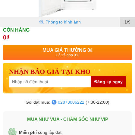
Phóng to hình ảnh
1/9
CÒN HÀNG
0₫
MUA GIÁ THƯỜNG
0₫
Có trả góp 0%
NHẬN BÁO GIÁ TẠI KHO
Đăng ký ngay
Gọi đặt mua:
02873006222
(7:30-22:00)
MUA NHƯ VUA - CHĂM SÓC NHƯ VIP
Miễn phí
công lắp đặt