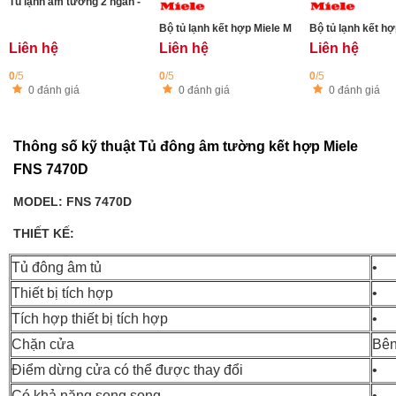
Tủ lạnh âm tường 2 ngăn - ngăn đá dưới Miele KFN 7744C 125 Gala
Liên hệ
Liên hệ
Liên hệ
0
/5
0
/5
0
/5
0 đánh giá
0 đánh giá
0 đánh giá
Thông số kỹ thuật Tủ đông âm tường kết hợp Miele
FNS 7470D
MODEL: FNS 7470D
THIẾT KẾ:
Tủ đông âm tủ
•
Thiết bị tích hợp
•
Tích hợp thiết bị tích hợp
•
Chặn cửa
Bên
Điểm dừng cửa có thể được thay đổi
•
Có khả năng song song
•