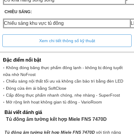
CHIỀU SÁNG:
Chiếu sáng khu vực tủ đông
L
TIỆN DỤNG:
Xem chi tiết thông số kỹ thuật
Kết nối với Miele@home
Không có sương giá
Đặc điểm nổi bật
Ngăn Vario
Không đóng băng thực phẩm đông lạnh - không bị đóng tuyết
Đóng một cách nhẹ nhàng
nữa nhờ NoFrost
Chiếu sáng nội thất tối ưu và không cần bảo trì bằng đèn LED
ĐIỀU KHIỂN:
Đóng cửa êm ái bằng SoftClose
Cấp đông thực phẩm nhanh chóng, nhẹ nhàng - SuperFrost
Chế độ vận hành
FreshTouch
Mở rộng linh hoạt không gian tủ đông - VarioRoom
Siêu băng giá
•
Bài viết đánh giá
Số vùng nhiệt độ
1
Tủ đông âm tường kết hợp Miele FNS 7470D
chế độ ngày Sabát
•
Chế độ tiệc tùng
•
Tủ đông âm tường kết hợp Miele FNS 7470D
với tính năng