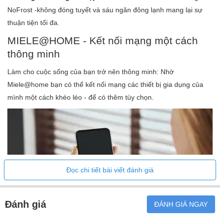
NoFrost -không đóng tuyết và sáu ngăn đông lạnh mang lại sự
SỐ NGĂN:
thuận tiện tối đa.
Số ngăn tủ đông
MIELE@HOME - Kết nối mạng một cách
HIỆU QUẢ VÀ BỀN VỮNG:
thông minh
Lớp hiệu quả năng lượng (A - G)
Làm cho cuộc sống của bạn trở nên thông minh: Nhờ
Miele@home bạn có thể kết nối mạng các thiết bị gia dụng của
Tiêu thụ năng lượng mỗi năm tính bằng kWh
mình một cách khéo léo - để có thêm tùy chọn.
Tiêu thụ năng lượng trong 24 giờ tính bằng kWh
AN TOÀN:
Chức năng khóa
Báo động cửa âm thanh
Ngăn đông báo động nhiệt độ bằng âm thanh
Đọc chi tiết bài viết đánh giá
Báo động cửa trực quan
Báo động nhiệt độ trực quan
Đánh giá
ĐÁNH GIÁ NGAY
Ngăn đông báo mất điện