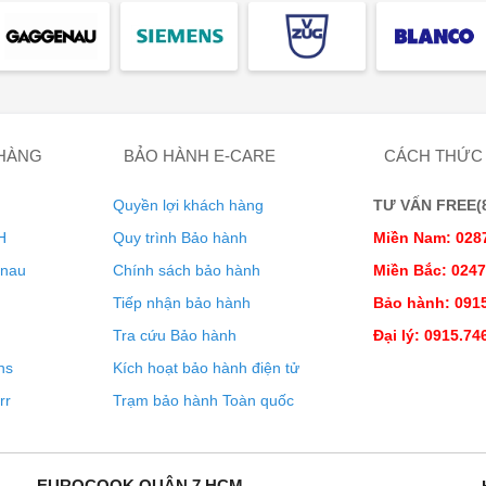
 HÀNG
BẢO HÀNH E-CARE
CÁCH THỨC
Quyền lợi khách hàng
TƯ VẤN FREE(8:
H
Quy trình Bảo hành
Miền Nam: 028
enau
Chính sách bảo hành
Miền Bắc: 024
Tiếp nhận bảo hành
Bảo hành: 0915
Tra cứu Bảo hành
Đại lý: 0915.74
ns
Kích hoạt bảo hành điện tử
rr
Trạm bảo hành Toàn quốc
EUROCOOK QUẬN 7 HCM