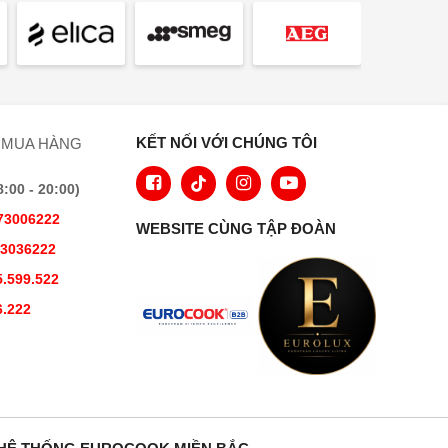
KẾT NỐI VỚI CHÚNG TÔI
 MUA HÀNG
00 - 20:00)
73006222
WEBSITE CÙNG TẬP ĐOÀN
73036222
.599.522
6.222