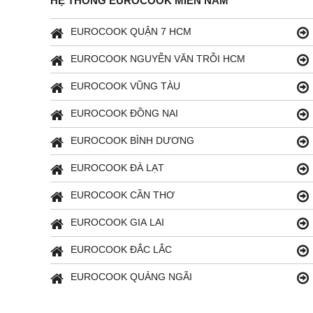
HỆ THỐNG EUROCOOK MIỀN NAM
EUROCOOK QUẬN 7 HCM
EUROCOOK NGUYỄN VĂN TRỖI HCM
EUROCOOK VŨNG TÀU
EUROCOOK ĐỒNG NAI
EUROCOOK BÌNH DƯƠNG
EUROCOOK ĐÀ LẠT
EUROCOOK CẦN THƠ
EUROCOOK GIA LAI
EUROCOOK ĐẮC LẮC
EUROCOOK QUẢNG NGÃI