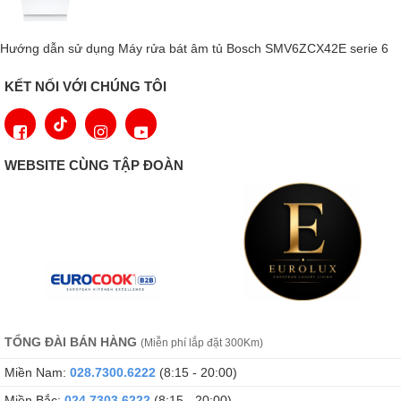
Hướng dẫn sử dụng Máy rửa bát âm tủ Bosch SMV6ZCX42E serie 6
KẾT NỐI VỚI CHÚNG TÔI
WEBSITE CÙNG TẬP ĐOÀN
Chương trình rửa nhanh đặc biệt này kết hợp với UltraTabs All-in-
TỔNG ĐÀI BÁN HÀNG
1 của Miele giúp bát đĩa
sạch hoàn hảo
chỉ trong
chưa đầy một
(Miễn phí lắp đặt 300Km)
giờ
, mà không ảnh hưởng đến chất lượng làm sạch.
Miền Nam:
028.7300.6222
(8:15 - 20:00)
AutoOpen Drying – Công nghệ sấy tự
Miền Bắc:
024.7303.6222
(8:15 - 20:00)