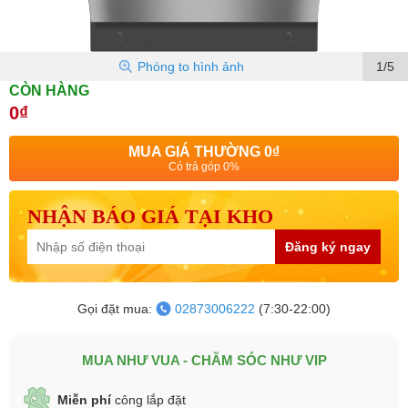
Phóng to hình ảnh
1/5
CÒN HÀNG
0₫
MUA GIÁ THƯỜNG
0₫
Có trả góp 0%
NHẬN BÁO GIÁ TẠI KHO
Đăng ký ngay
Gọi đặt mua:
02873006222
(7:30-22:00)
MUA NHƯ VUA - CHĂM SÓC NHƯ VIP
Miễn phí
công lắp đặt