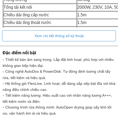
Tổng tải kết nối
2000W, 230V, 10A, 5
Chiều dài ống cấp nước
1.5m
Chiều dài ống thoát nước
1.5m
Chiều dài đường dây cấp điện
1.7m
Xem chi tiết thông số kỹ thuật
Thời lượng của chương trình Eco
230 phút
Lượng nước tiêu thụ của chương trình
8.4L
Eco
Đặc điểm nổi bật
Thiết kế bán âm sang trọng: Lắp đặt linh hoạt, phù hợp với nhiều
không gian bếp hiện đại.
Công nghệ AutoDos & PowerDisk: Tự động định lượng chất tẩy
rửa, tiết kiệm và hiệu quả.
Hệ thống giỏ FlexLine: Linh hoạt, dễ dàng sắp xếp bát đĩa với khả
năng điều chỉnh chiều cao.
Tiết kiệm năng lượng: Hiệu suất cao với nhãn năng lượng A+++,
tiết kiệm nước và điện.
Chương trình rửa thông minh: AutoOpen drying giúp sấy khô tối
ưu, vận hành êm ái và hiệu quả.