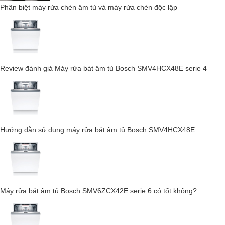
Phân biệt máy rửa chén âm tủ và máy rửa chén độc lập
Review đánh giá Máy rửa bát âm tủ Bosch SMV4HCX48E serie 4
Hướng dẫn sử dụng máy rửa bát âm tủ Bosch SMV4HCX48E
Ngăn kéo 3D MultiFlex giúp bạn sắp xếp bát đĩa, dao kéo và ly
tách một cách thông minh, tối ưu không gian để rửa sạch hơn, tiết
kiệm thời gian hơn.
Máy rửa bát âm tủ Bosch SMV6ZCX42E serie 6 có tốt không?
QuickPowerWash – Hiệu quả vượt trội
trong 58 phút