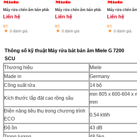
Máy rửa chén âm bán phần Miele G 7930 SCi OBSW Autodos
Máy rửa chén âm bán phần Miele G 7710 SCi
Máy rửa chén âm
Liên hệ
Liên hệ
Liên hệ
0
/5
0
/5
0
/5
0 đánh giá
0 đánh giá
0 đánh giá
Thông số kỹ thuật Máy rửa bát bán âm Miele G 7200
SCU
Thương hiệu
Miele
Made in
Germany
Công suất rửa
14 bộ
min 805 x 600-604 x 
Kích thước lắp đặt cao rộng sâu
mm
Điện năng tiêu thụ trong chương trình
0.54 kWh
ECO
Độ ồn
43 dB
Trọng lượng
48.5kg