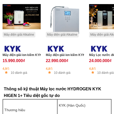
Máy điện giải Alkaline
Máy điện giải Alkaline
Máy điện giải Alk
Máy điện giải ion kiềm KYK ALKALINE HISHA Hỗ trợ trị bệnh
Máy điện giải ion kiềm KYK Generati
15.990.000₫
22.990.000₫
24.000.000₫
4,9
/5
4,8
/5
4,8
/5
10 đánh giá
10 đánh giá
10 đánh giá
Thông số kỹ thuật Máy lọc nước HYDROGEN KYK
HIGEN 1+ Tiêu diệt gốc tự do
KYK (Hàn Quốc)
Thương hiệu