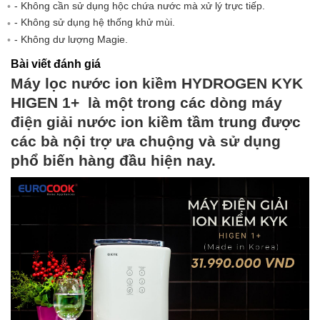
- Không cần sử dụng hộc chứa nước mà xử lý trực tiếp.
- Không sử dụng hệ thống khử mùi.
Chỉ số chất chống oxi hóa
-620mV (Max) / -410mV (Trung
- Không dư lượng Magie.
(Orp):
bình)
Bài viết đánh giá
Không Chế độ tiết kiệm điện:
Máy lọc nước ion kiềm HYDROGEN KYK
Chất tăng cường điện phân:
SMPS
HIGEN 1+ là một trong các dòng máy
điện giải nước ion kiềm tầm trung được
Công nghệ tạo hydro:
PEM (Proton
các bà nội trợ ưa chuộng và sử dụng
phổ biến hàng đầu hiện nay.
Thời gian sử dụng bộ lọc
12 tháng
8 năm đối với 2 tấm điện cực
Bảo hành
Tuổi thọ máy
15-20 năm