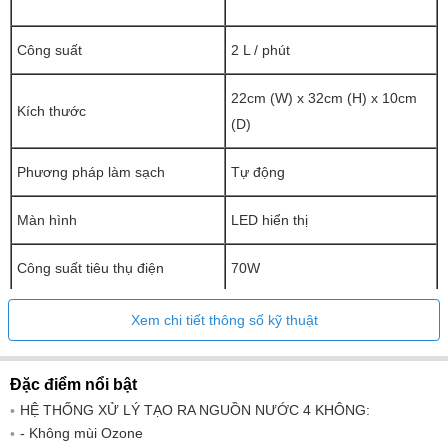
Công suất
2 L / phút
22cm (W) x 32cm (H) x 10cm
Kích thước
(D)
Phương pháp làm sạch
Tự động
Màn hình
LED hiển thị
Công suất tiêu thụ điện
70W
Vật liệu điện cực
Titan (tráng bạch kim)
Xem chi tiết thông số kỹ thuật
Điện cực làm sạch
Tự động
Đặc điểm nổi bật
HỆ THỐNG XỬ LÝ TẠO RA NGUỒN NƯỚC 4 KHÔNG:
Tối đa 1570 ppb/ 1270ppb
Nồng độ Hydrogen hòa tan
- Không mùi Ozone
trung bình