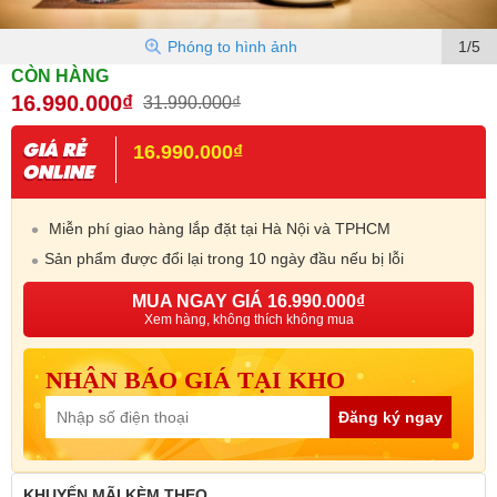
Phóng to hình ảnh
1/5
CÒN HÀNG
16.990.000₫
31.990.000₫
16.990.000₫
Miễn phí giao hàng lắp đặt tại Hà Nội và TPHCM
Sản phẩm được đổi lại trong 10 ngày đầu nếu bị lỗi
MUA NGAY GIÁ 16.990.000₫
Xem hàng, không thích không mua
NHẬN BÁO GIÁ TẠI KHO
Đăng ký ngay
KHUYẾN MÃI
KÈM THEO