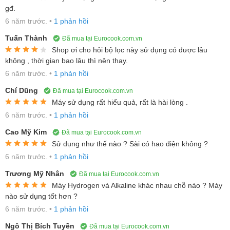
đã ký hợp đồng trị giá 50 triệu đô la Mỹ trong MOU để tham gia
gđ.
vào phái đoàn kinh tế tại tám quốc gia hàng đầu thế giới trong
6 năm trước.
•
1 phản hồi
lĩnh vực y tế và đang xuất khẩu mặt hàng máy điện giải nước đến
Tuấn Thành
Đã mua tại Eurocook.com.vn
56 quốc gia trên toàn thế giới
Shop ơi cho hỏi bộ lọc này sử dụng có được lâu
không , thời gian bao lâu thì nên thay.
Trải qua hơn 20 năm nghiên cứu và phát triển, KYK là thương
6 năm trước.
•
1 phản hồi
hiệu máy lọc nước ion kiềm nội địa nổi tiếng hàng đầu Hàn Quốc
với hơn 40 chứng chỉ, bằng cấp trong lĩnh vực nước. Đồng thời
Chí Dũng
Đã mua tại Eurocook.com.vn
Máy sử dụng rất hiểu quả, rất là hài lòng .
KYK đã đạt chuẩn thiết bị y tế tại Hàn Quốc, luôn nằm trong top
6 năm trước.
•
1 phản hồi
các sản phẩm bán chạy nhất và được đánh giá 5 sao tại đất nước
này.
Cao Mỹ Kim
Đã mua tại Eurocook.com.vn
Sử dụng như thế nào ? Sài có hao điện không ?
Cận cảnh máy lọc nước ion kiềm HYDROGEN KYK HIGEN 1+
6 năm trước.
•
1 phản hồi
Máy lọc nước ion kiềm
HYDROGEN KYK HIGEN 1+
thực chất là
Trương Mỹ Nhân
Đã mua tại Eurocook.com.vn
máy điện giải nước ion kiềm, là thiết bị sử dụng công nghệ điện
Máy Hydrogen và Alkaline khác nhau chỗ nào ? Máy
phân để phân tách các phân tử nước thành nguồn nước ion kiềm
nào sử dụng tốt hơn ?
vô cùng quý đối với sức khỏe và đời sống người sử dụng.
6 năm trước.
•
1 phản hồi
Ngô Thị Bích Tuyền
Đã mua tại Eurocook.com.vn