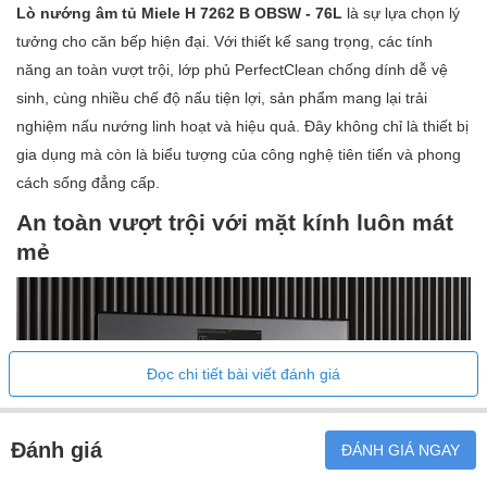
Kết nối với Miele@home
Lò nướng âm tủ Miele H 7262 B OBSW - 76L
là sự lựa chọn lý
Cảm biến trực tiếp
tưởng cho căn bếp hiện đại. Với thiết kế sang trọng, các tính
Cửa mở nhẹ nhàng
năng an toàn vượt trội, lớp phủ PerfectClean chống dính dễ vệ
Cửa đóng nhẹ nhàng
sinh, cùng nhiều chế độ nấu tiện lợi, sản phẩm mang lại trải
nghiệm nấu nướng linh hoạt và hiệu quả. Đây không chỉ là thiết bị
Đa ngôn ngữ
gia dụng mà còn là biểu tượng của công nghệ tiên tiến và phong
MyMiele
cách sống đẳng cấp.
Chức năng trợ giúp
An toàn vượt trội với mặt kính luôn mát
Chức năng hẹn giờ
mẻ
Hiển thị thời gian trong ngày
Đồng bộ hóa đồng hồ
Hẹn giờ nấu
Lập trình thời gian bắt đầu nấu
Đọc chi tiết bài viết đánh giá
Lập trình thời gian nấu xong
Lập trình thời gian nấu
Hiển thị nhiệt độ thực tế
Đánh giá
ĐÁNH GIÁ NGAY
Hiển thị nhiệt độ mong muốn