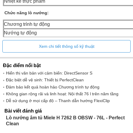
Nhiệt kế thực phẩm
Chức năng lò nướng:
Chương trình tự động
Nướng tự động
Khí nóng sinh thái
Xem chi tiết thông số kỹ thuật
Chế độ vận hành nướng
Nướng
Đặc điểm nổi bật
Nướng chuyên sâu
Hiển thị văn bản với cảm biến: DirectSensor S
Nướng ở nhiệt độ thấp
Đặc biệt dễ vệ sinh: Thiết bị PerfectClean
Không khí nóng cộng thêm
Đảm bảo kết quả hoàn hảo Chương trình tự động
Nướng đối lưu
Không gian rộng rãi và linh hoạt: Nội thất 76 l trên năm tầng
Dễ sử dụng ở mọi cấp độ – Thanh dẫn hướng FlexiClip
Nhiệt hai mặt
Nhiệt độ đáy
Bài viết đánh giá
Lò nướng âm tủ Miele H 7262 B OBSW - 76L - Perfect
Tiện ích:
Clean