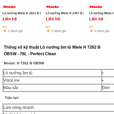
Lò nướng Miele H 2841 B EDST - 45cm
Lò nướng Miele H 2467 B ACTIVE OBSW-CLST -
Lò nướng Miele 
Liên hệ
Liên hệ
Liên hệ
0
/5
0
/5
0
/5
0 đánh giá
0 đánh giá
0 đánh giá
Thông số kỹ thuật Lò nướng âm tủ Miele H 7262 B
OBSW - 76L - Perfect Clean
Model: H 7262 B OBSW
Lò nướng âm tủ
•
VitroLine
•
Màu sắc
Đen
Tiện lợi:
Làm nóng nhanh