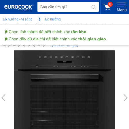
0
Lò nướng - vi sóng
Lò nướng
Lò nướng âm tủ Miele H 7262 B OBSW - 76L - Perfect
Clean
(Gửi đánh giá)