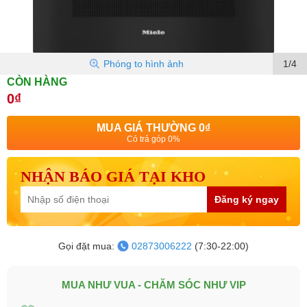
Phóng to hình ảnh
1/4
CÒN HÀNG
0₫
MUA GIÁ THƯỜNG
0₫
Có trả góp 0%
NHẬN BÁO GIÁ TẠI KHO
Đăng ký ngay
Gọi đặt mua:
02873006222
(7:30-22:00)
MUA NHƯ VUA - CHĂM SÓC NHƯ VIP