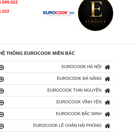
.599.522
Số tầng kệ
5
6.222
Cấp kệ được đánh số
•
Đèn lò
1 điểm halogen
Nhiệt độ tính bằng ° C
30–300
Kích thước (wxhxd) tính bằng
595x596x569
mm
HỆ THỐNG EUROCOOK MIỀN BẮC
Chiều rộng thích hợp tối thiểu
560
(mm)
EUROCOOK HÀ NỘI
Chiều rộng thích hợp tối đa (mm)
568
EUROCOOK ĐÀ NẴNG
Chiều cao thích hợp tối thiểu
590
EUROCOOK THÁI NGUYÊN
(mm)
Chiều cao thích hợp tối thiểu
EUROCOOK VĨNH YÊN
595
(mm)
EUROCOOK BẮC NINH
Độ sâu hốc (mm)
550
EUROCOOK LÊ CHÂN HẢI PHÒNG
Trọng lượng (kg)
47