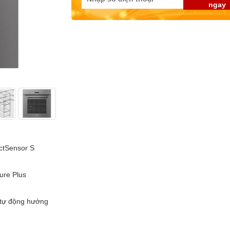
ngay
ectSensor S
ure Plus
 tự động hướng