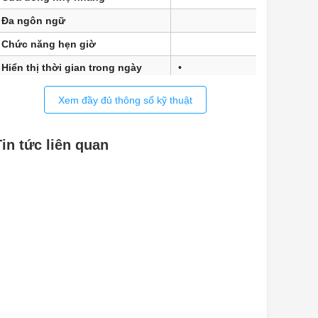
Đa ngôn ngữ
•
Chức năng hẹn giờ
•
Hiển thị thời gian trong ngày
•
Đồng bộ hóa đồng hồ
Xem đầy đủ thông số kỹ thuật
Hẹn giờ nấu
•
Lập trình thời gian bắt đầu nấu
•
Tin tức liên quan
Lập trình thời gian nấu xong
•
Lập trình thời gian nấu
•
Hiển thị nhiệt độ thực tế
•
Hiển thị nhiệt độ mong muốn
•
Còi báo khi đạt nhiệt độ mong
•
muốn
Nhiệt độ khuyến nghị
•
Cài đặt riêng
•