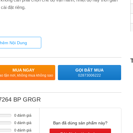
cài đặt riêng.
hêm Nội Dung
Miele@home
MUA NGAY
GỌI ĐẶT MUA
ao tận nơi, không mua không sao
02873006222
H 7264 BP GRGR
0 đánh giá
Bạn đã dùng sản phẩm này?
0 đánh giá
0 đánh giá