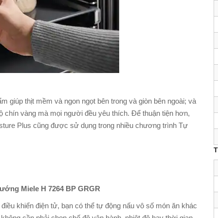
m giúp thịt mềm và ngon ngọt bên trong và giòn bên ngoài; và
ộ chín vàng mà mọi người đều yêu thích. Để thuận tiện hơn,
oisture Plus cũng được sử dụng trong nhiều chương trình Tự
T
lò nướng Miele H 7264 BP GRGR
điều khiển điện tử, bạn có thể tự động nấu vô số món ăn khác
hông cần phải chọn chế độ vận hành, nhiệt độ hay thời gian