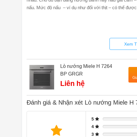
nấu. Mức độ nấu – ví dụ như đối với thịt – có thể được 
Sự tiện lợi của người dùng
Xem T
Kết nối thiết bị gia dụng với 
Lò nướng Miele H 7264
BP GRGR
Gi
Liên hệ
Đánh giá & Nhận xét Lò nướng Miele 
5
4
3