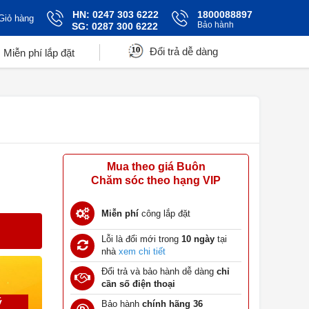
HN: 0247 303 6222
1800088897
Giỏ hàng
Bảo hành
SG: 0287 300 6222
Đổi trả dễ dàng
Miễn phí lắp đặt
Mua theo giá Buôn
Chăm sóc theo hạng VIP
Miễn phí
công lắp đặt
Lỗi là đổi mới trong
10 ngày
tại
nhà
xem chi tiết
Đổi trả và bảo hành dễ dàng
chỉ
cần số điện thoại
ý
Bảo hành
chính hãng 36