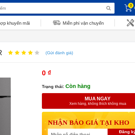
0
hợp khuyến mãi
Miễn phí vận chuyển
R
(Gửi đánh giá)
0 ₫
Còn hàng
Trạng thái:
MUA NGAY
Xem hàng, không thích không mua
NHẬN BÁO GIÁ TẠI KHO
Đăng k