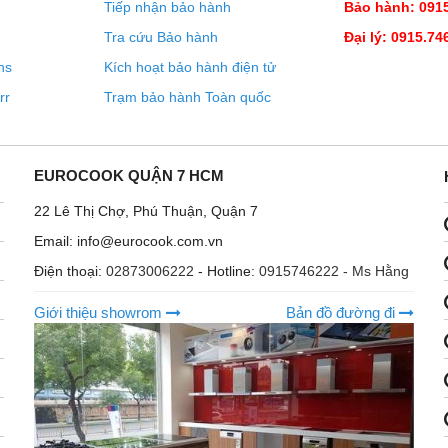
Tiếp nhận bảo hành
Bảo hành: 0915
Tra cứu Bảo hành
Đại lý: 0915.74
ns
Kích hoạt bảo hành điện tử
rr
Trạm bảo hành Toàn quốc
EUROCOOK QUẬN 7 HCM
22 Lê Thị Chợ, Phú Thuận, Quận 7
Email: info@eurocook.com.vn
Điện thoại:
02873006222
- Hotline:
0915746222 - Ms Hằng
Giới thiệu showrom
Bản đồ đường đi
 nướng
oảng cách an toàn với khoang lò nóng: với thanh trượt dạng
g hoặc giá nướng và nướng ra khỏi lò mà không có nguy cơ bị
 cho phép bạn sắp xếp các thanh trượt hoàn toàn dạng ống
ủa bạn.