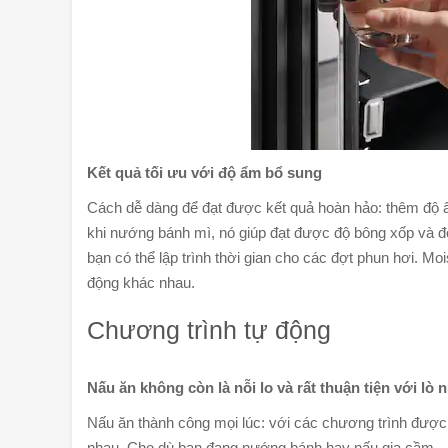
Kết quả tối ưu với độ ẩm bổ sung
Cách dễ dàng để đạt được kết quả hoàn hảo: thêm độ ẩ
khi nướng bánh mì, nó giúp đạt được độ bông xốp và đ
bạn có thể lập trình thời gian cho các đợt phun hơi. M
động khác nhau.
Chương trình tự động
Nấu ăn không còn là nỗi lo và rất thuận tiện với 
Nấu ăn thành công mọi lúc: với các chương trình được 
nhau. Cho dù bạn đang nướng bánh hay nấu gia cầm – k