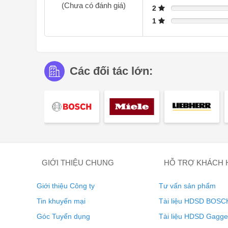
(Chưa có đánh giá)
2
1
Kết nối mạng một cách thông minh
Với hệ thống Miele@home cải tiến của chúng tôi, bạn có
Các đối tác lớn:
cho cuộc sống hàng ngày của bạn trở nên thông minh hơ
thể được kết nối mạng một cách thuận tiện và an toàn.
điều khiển bằng giọng nói hay tích hợp vào các giải ph
thông qua bộ định tuyến WiFi gia đình và Đám mây Mie
Thanh trượt khay nướng FlexiC
GIỚI THIỆU CHUNG
HỖ TRỢ KHÁCH
Giới thiệu Công ty
Tư vấn sản phẩm
Tin khuyến mại
Tài liệu HDSD BOSC
Góc Tuyển dụng
Tài liệu HDSD Gagg