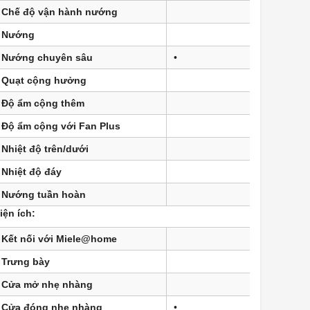
Chế độ vận hành nướng
•
Nướng
•
Nướng chuyên sâu
•
Quạt cộng hưởng
•
Độ ẩm cộng thêm
•
Độ ẩm cộng với Fan Plus
•
Nhiệt độ trên/dưới
•
Nhiệt độ đáy
•
Nướng tuần hoàn
•
iện ích:
Kết nối với Miele@home
•
Trưng bày
•
Cửa mở nhẹ nhàng
•
Cửa đóng nhẹ nhàng
•