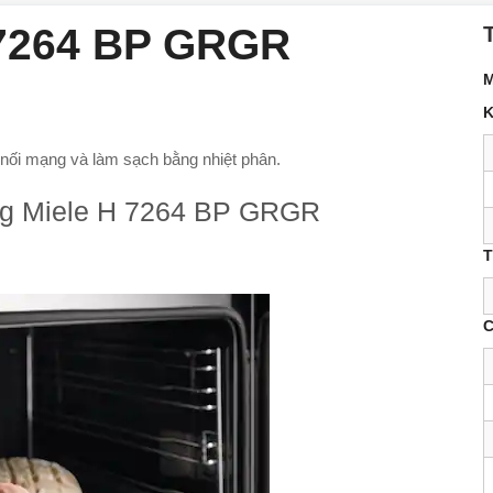
 7264 BP GRGR
M
K
t nối mạng và làm sạch bằng nhiệt phân.
ớng Miele H 7264 BP GRGR
T
C