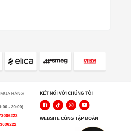
àm sạch và chăm sóc:
Tự làm sạch nhiệt phân
•
Chất xúc tác AirClean
•
Yếu tố nướng có bản lề
•
Cửa kính sạch
•
ảo vệ:
Hệ thống làm mát thiết bị và mặt
•
trước cảm ứng làm mát
Tắt an toàn
•
Khóa hệ thống
•
KẾT NỐI VỚI CHÚNG TÔI
 MUA HÀNG
Khóa cửa trong quá trình làm
•
sạch nhiệt phân
00 - 20:00)
hông số kỹ thuật:
73006222
WEBSITE CÙNG TẬP ĐOÀN
73036222
Thể tích khoang lò (lít)
76