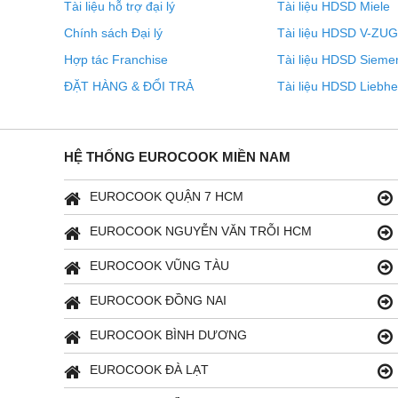
Tài liệu hỗ trợ đại lý
Tài liệu HDSD Miele
Chính sách Đại lý
Tài liệu HDSD V-ZUG
Hợp tác Franchise
Tài liệu HDSD Sieme
ĐẶT HÀNG & ĐỔI TRẢ
Tài liệu HDSD Liebhe
HỆ THỐNG EUROCOOK MIỀN NAM
EUROCOOK QUẬN 7 HCM
EUROCOOK NGUYỄN VĂN TRỖI HCM
EUROCOOK VŨNG TÀU
Tối ưu hóa việc sắp xếp thực phẩm của bạn vào lò
EUROCOOK ĐỒNG NAI
Nướng hoặc lật thực phẩm một cách thuận tiện và ở kh
EUROCOOK BÌNH DƯƠNG
ống lồng FlexiClip, bạn có thể dễ dàng kéo khay nướn
bỏng. Hệ thống được cấp bằng sáng chế của chúng tôi
EUROCOOK ĐÀ LẠT
lồng ở các cấp độ khác nhau để phù hợp với nhu cầu c