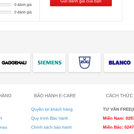
Gửi đánh giá của bạn
0 đánh giá
L
0 đánh giá
 thể khai thác toàn bộ tiềm năng của các thiết bị Miele và làm
n. Tất cả các thiết bị gia dụng thông minh của Miele đều có
 Hoạt động rất đơn giản – cho dù bạn sử dụng ứng dụng Miele,
B
áp Nhà thông minh hiện có. Các thiết bị được kết nối mạng
le.
lip
 HÀNG
BẢO HÀNH E-CARE
CÁCH THỨC
Quyền lợi khách hàng
TƯ VẤN FREE(8:
T
H
Quy trình Bảo hành
Miền Nam: 028
enau
Chính sách bảo hành
Miền Bắc: 024