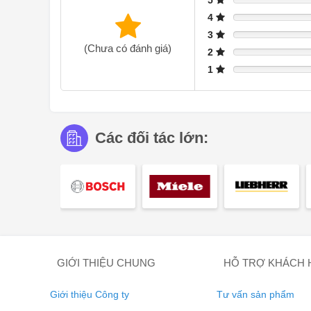
5
4
3
(Chưa có đánh giá)
2
1
Các đối tác lớn:
Các tình huống đặc biệt yêu cầu các thông số đặc biệt:
quả tốt nhất có thể trong các ứng dụng không phải hàng 
chương trình - nhiệt độ phù hợp và khí hậu buồng nấu 
GIỚI THIỆU CHUNG
HỖ TRỢ KHÁCH
NHANH CHÓNG VÀ NHẸ NHÀNG -
Giới thiệu Công ty
Tư vấn sản phẩm