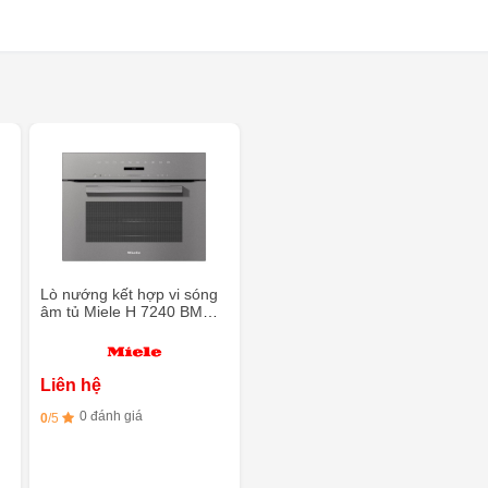
Lò nướng kết hợp vi sóng
âm tủ Miele H 7240 BM
GRGR - Làm sạch
PerfectClean
Liên hệ
0 đánh giá
0
/5