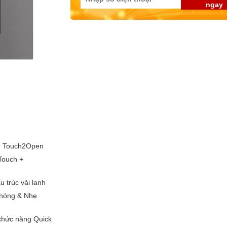
ngay
 - Touch2Open
Touch +
u trúc vải lanh
chóng & Nhẹ
chức năng Quick