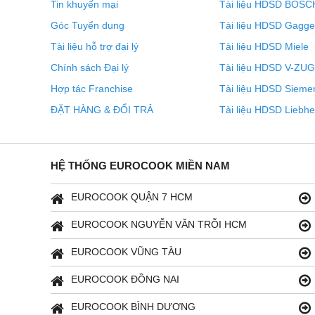
Tin khuyến mại
Tài liệu HDSD BOSC
Kết quả hoàn hảo trong thời gian ngắn: Nhờ công nghệ b
Góc Tuyển dụng
Tài liệu HDSD Gagg
Tài liệu hỗ trợ đại lý
Tài liệu HDSD Miele
Chính sách Đại lý
Tài liệu HDSD V-ZUG
Hợp tác Franchise
Tài liệu HDSD Sieme
ĐẶT HÀNG & ĐỔI TRẢ
Tài liệu HDSD Liebhe
HỆ THỐNG EUROCOOK MIỀN NAM
EUROCOOK QUẬN 7 HCM
EUROCOOK NGUYỄN VĂN TRỖI HCM
EUROCOOK VŨNG TÀU
Với Quick&Gentle, lần đầu tiên bạn có thể kết hợp nhiệt
xác theo cách bạn muốn. Kết quả: thời gian chuẩn bị đ
EUROCOOK ĐỒNG NAI
Điều này được thực hiện nhờ công nghệ biến tần cải ti
EUROCOOK BÌNH DƯƠNG
ngày.