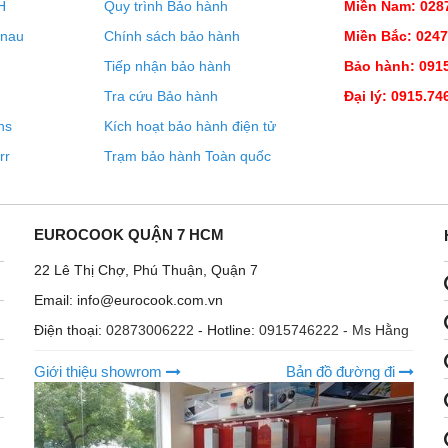
H
Quy trình Bảo hành
Miền Nam: 028
iến tần, công suất vi sóng được điều chỉnh liên tục.
enau
Chính sách bảo hành
Miền Bắc: 024
Tiếp nhận bảo hành
Bảo hành: 0915
Tra cứu Bảo hành
Đại lý: 0915.74
ns
Kích hoạt bảo hành điện tử
rr
Trạm bảo hành Toàn quốc
EUROCOOK QUẬN 7 HCM
22 Lê Thị Chợ, Phú Thuận, Quận 7
Email: info@eurocook.com.vn
L
Điện thoại:
02873006222
- Hotline:
0915746222 - Ms Hằng
 thông thường với công suất vi sóng biến đổi liên tục - chính
Giới thiệu showrom
Bản đồ đường đi
ược rút ngắn và các món ăn được nấu theo ý thích của bạn.
ến – giúp linh hoạt hơn khi nấu nướng trong cuộc sống hàng