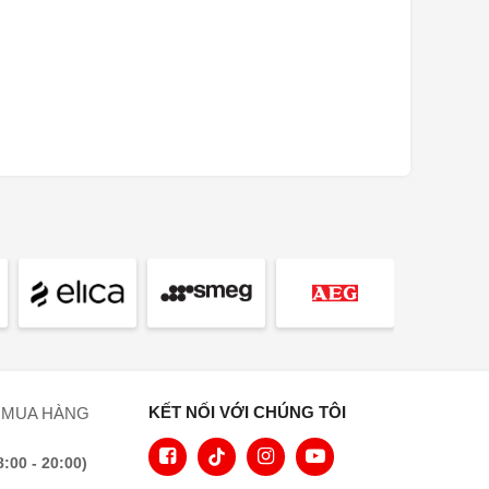
Cảm biến tiệm cận
MotionReact
•
Cửa mở nhẹ nhàng
•
Cửa đóng nhẹ nhàng
•
Touch2Open
•
Đa ngôn ngữ
•
MyMiele
•
Chức năng trợ giúp
•
Chức năng bỏng ngô
•
Chức năng hẹn giờ
•
Hiển thị thời gian trong ngày
•
Đồng bộ hóa đồng hồ
•
KẾT NỐI VỚI CHÚNG TÔI
Hẹn giờ nấu
•
 MUA HÀNG
Lập trình thời gian bắt đầu nấu
•
00 - 20:00)
Lập trình thời gian nấu xong
•