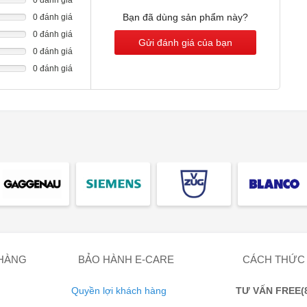
Bạn đã dùng sản phẩm này?
0 đánh giá
0 đánh giá
Gửi đánh giá của bạn
0 đánh giá
0 đánh giá
 Với các chương trình đặc biệt, bạn cũng có thể đạt được kết
ngày. Ví dụ, để ủ bột hoặc làm khô trái cây, bạn chỉ cần chọn
phù hợp đã được cài đặt sẵn.
 HÀNG
BẢO HÀNH E-CARE
CÁCH THỨC
 Liên tục điều chỉnh dịch vụ
Quyền lợi khách hàng
TƯ VẤN FREE(8: