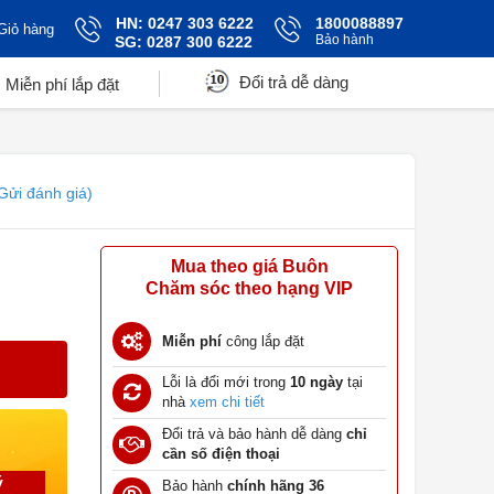
HN: 0247 303 6222
1800088897
Giỏ hàng
Bảo hành
SG: 0287 300 6222
Đổi trả dễ dàng
Miễn phí lắp đặt
Gửi đánh giá)
Mua theo giá Buôn
Chăm sóc theo hạng VIP
Miễn phí
công lắp đặt
Lỗi là đổi mới trong
10 ngày
tại
nhà
xem chi tiết
Đổi trả và bảo hành dễ dàng
chỉ
cần số điện thoại
ý
Bảo hành
chính hãng 36