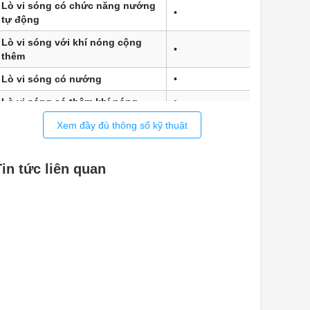
Lò vi sóng có chức năng nướng
•
tự động
Lò vi sóng với khí nóng cộng
•
thêm
Lò vi sóng có nướng
•
Lò vi sóng có thêm khí nóng
•
Lò vi sóng có nướng đối lưu
•
Xem đầy đủ thông số kỹ thuật
Nướng đối lưu
•
Tin tức liên quan
Nhiệt hai mặt
•
Nhiệt độ đáy
•
Ứng dụng đặc biệt (sấy, ủ bột,
•
...)
iện ích:
Kết nối với Miele@home
•
Trưng bày
•