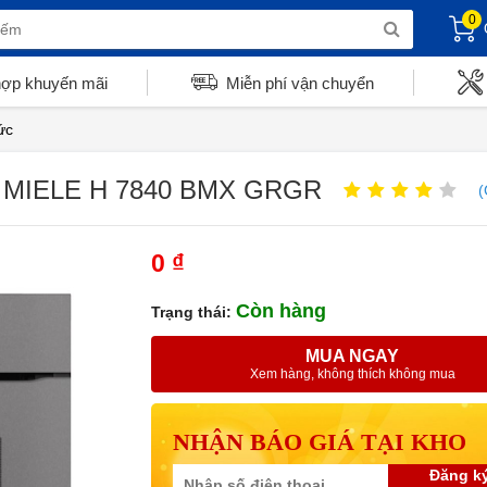
0
hợp khuyến mãi
Miễn phí vận chuyển
ức
MIELE H 7840 BMX GRGR
(
0 ₫
Còn hàng
Trạng thái:
MUA NGAY
Xem hàng, không thích không mua
NHẬN BÁO GIÁ TẠI KHO
Đăng k