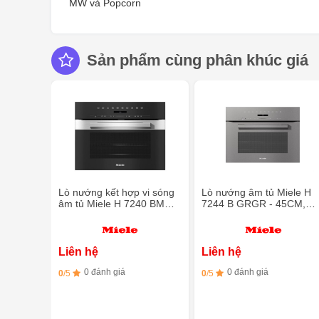
MW và Popcorn
Sản phẩm cùng phân khúc giá
Lò nướng kết hợp vi sóng
Lò nướng âm tủ Miele H
âm tủ Miele H 7240 BM
7244 B GRGR - 45CM,
EDST/CLST - Làm sạch
49L, Nướng hơi nước
PerfectClean
Liên hệ
Liên hệ
0 đánh giá
0 đánh giá
0
/5
0
/5