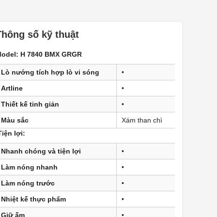
Thông số kỹ thuật
odel: H 7840 BMX GRGR
Lò nướng tích hợp lò vi sóng
•
Artline
•
Thiết kế tinh giản
•
Màu sắc
Xám than chì
iện lợi:
Nhanh chóng và tiện lợi
•
Làm nóng nhanh
•
Làm nóng trước
•
Nhiệt kế thực phẩm
•
Giữ ấm
•