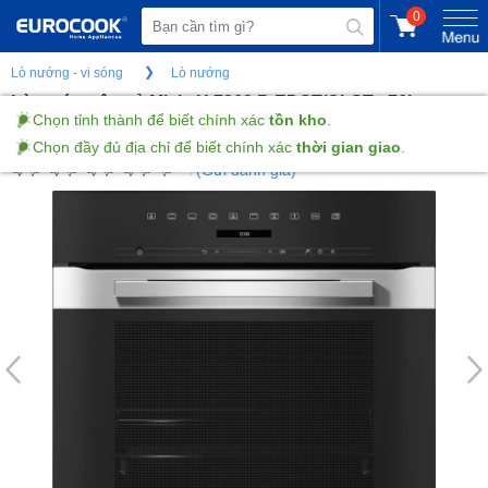
0
Lò nướng - vi sóng
Lò nướng
Lò nướng âm tủ Miele H 7262 B EDST/CLST - 76L -
Perfect Clean
(Gửi đánh giá)