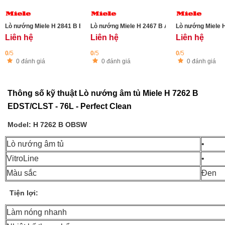
Lò nướng Miele H 2841 B EDST - 45cm
Lò nướng Miele H 2467 B ACTIVE OBSW-CLST -
Lò nướng Miele 
Liên hệ
Liên hệ
Liên hệ
0
/5
0
/5
0
/5
0 đánh giá
0 đánh giá
0 đánh giá
Thông số kỹ thuật Lò nướng âm tủ Miele H 7262 B
EDST/CLST - 76L - Perfect Clean
Model: H 7262 B OBSW
Lò nướng âm tủ
•
VitroLine
•
Màu sắc
Đen
Tiện lợi:
Làm nóng nhanh