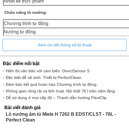
Nhiệt kế thực phẩm
Chức năng lò nướng:
Chương trình tự động
Nướng tự động
Khí nóng sinh thái
Xem chi tiết thông số kỹ thuật
Chế độ vận hành nướng
Nướng
Đặc điểm nổi bật
Nướng chuyên sâu
Hiển thị văn bản với cảm biến: DirectSensor S
Nướng ở nhiệt độ thấp
Đặc biệt dễ vệ sinh: Thiết bị PerfectClean
Không khí nóng cộng thêm
Đảm bảo kết quả hoàn hảo Chương trình tự động
Nướng đối lưu
Không gian rộng rãi và linh hoạt: Nội thất 76 l trên năm tầng
Dễ sử dụng ở mọi cấp độ – Thanh dẫn hướng FlexiClip
Nhiệt hai mặt
Nhiệt độ đáy
Bài viết đánh giá
Lò nướng âm tủ Miele H 7262 B EDST/CLST - 76L -
Tiện ích:
Perfect Clean