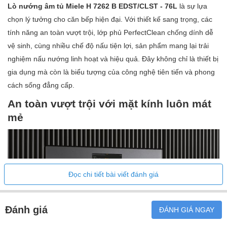
Kết nối với Miele@home
Lò nướng âm tủ Miele H 7262 B EDST/CLST - 76L
là sự lựa
Cảm biến trực tiếp
chọn lý tưởng cho căn bếp hiện đại. Với thiết kế sang trọng, các
Cửa mở nhẹ nhàng
tính năng an toàn vượt trội, lớp phủ PerfectClean chống dính dễ
Cửa đóng nhẹ nhàng
vệ sinh, cùng nhiều chế độ nấu tiện lợi, sản phẩm mang lại trải
nghiệm nấu nướng linh hoạt và hiệu quả. Đây không chỉ là thiết bị
Đa ngôn ngữ
gia dụng mà còn là biểu tượng của công nghệ tiên tiến và phong
MyMiele
cách sống đẳng cấp.
Chức năng trợ giúp
An toàn vượt trội với mặt kính luôn mát
Chức năng hẹn giờ
mẻ
Hiển thị thời gian trong ngày
Đồng bộ hóa đồng hồ
Hẹn giờ nấu
Lập trình thời gian bắt đầu nấu
Đọc chi tiết bài viết đánh giá
Lập trình thời gian nấu xong
Lập trình thời gian nấu
Hiển thị nhiệt độ thực tế
Đánh giá
ĐÁNH GIÁ NGAY
Hiển thị nhiệt độ mong muốn