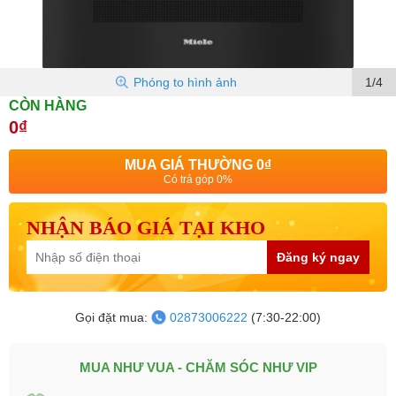
Phóng to hình ảnh
1/4
CÒN HÀNG
0₫
MUA GIÁ THƯỜNG
0₫
Có trả góp 0%
NHẬN BÁO GIÁ TẠI KHO
Đăng ký ngay
Gọi đặt mua:
02873006222
(7:30-22:00)
MUA NHƯ VUA - CHĂM SÓC NHƯ VIP