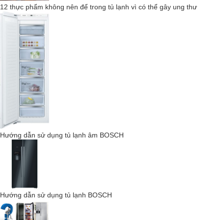
12 thực phẩm không nên để trong tủ lạnh vì có thể gây ung thư
Thành sau CleanSteel của tủ lạnh Miele đảm bảo hơi lạnh bên
trong được phân bổ tối ưu và đồng đều. Không thể nhìn thấy sự
ngưng tụ cũng như sự hình thành băng.
FLEXILIGHT 2.0 - Cái nhìn tốt nhất về món
ăn của bạn
Hướng dẫn sử dụng tủ lạnh âm BOSCH
Hoàn toàn không bị chói: Các kệ được chiếu sáng có thể được
đặt riêng trong ngăn tủ lạnh và mang lại sự linh hoạt tốt nhất.
Hướng dẫn sử dụng tủ lạnh BOSCH