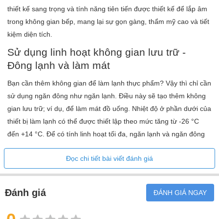
Đánh giá cầu chì
10 A
thiết kế sang trọng và tính năng tiên tiến được thiết kế để lắp âm
Số pha
1
trong không gian bếp, mang lại sự gọn gàng, thẩm mỹ cao và tiết
Tần số
50-60 Hz
kiệm diện tích.
Chiều dài dây dẫn
2.2 m
Sử dụng linh hoạt không gian lưu trữ -
Đông lạnh và làm mát
Bạn cần thêm không gian để làm lạnh thực phẩm? Vậy thì chỉ cần
sử dụng ngăn đông như ngăn lạnh. Điều này sẽ tạo thêm không
gian lưu trữ; ví dụ, để làm mát đồ uống. Nhiệt độ ở phần dưới của
thiết bị làm lạnh có thể được thiết lập theo mức tăng từ -26 °C
đến +14 °C. Để có tính linh hoạt tối đa, ngăn lạnh và ngăn đông
có thể được tắt riêng.
Đọc chi tiết bài viết đánh giá
Đánh giá
ĐÁNH GIÁ NGAY