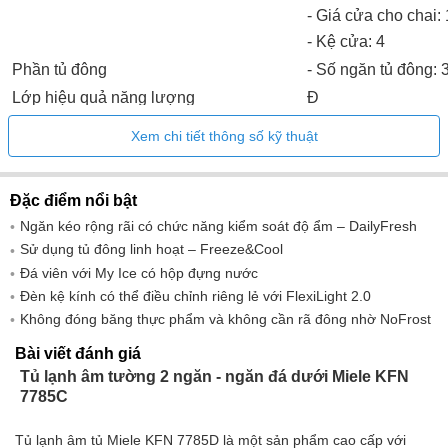
- Giá cửa cho chai: 
- Kệ cửa: 4
Phần tủ đông
- Số ngăn tủ đông: 
Lớp hiệu quả năng lượng
Đ
Tiêu thụ năng lượng hàng năm
182.5 kWh
Xem chi tiết thông số kỹ thuật
Năng lượng tiêu thụ trong 24h
0.5 kWh
Kích thước sản phẩm (RxCxS)
559 x 1770 x 546 
Đặc điểm nổi bật
Trọng lượng
67.8kg
Ngăn kéo rộng rãi có chức năng kiểm soát độ ẩm – DailyFresh
Lớp khí hậu
SN-T
Sử dụng tủ đông linh hoạt – Freeze&Cool
Tổng công suất sử dụng
255 l
Đá viên với My Ice có hộp đựng nước
Ngăn tủ lạnh
184 l
Đèn kệ kính có thể điều chỉnh riêng lẻ với FlexiLight 2.0
Không đóng băng thực phẩm và không cần rã đông nhờ NoFrost
Ngăn đá
71 l
Thời gian lưu trữ trong trường hợp lỗi
9 h
Bài viết đánh giá
Tủ lạnh âm tường 2 ngăn - ngăn đá dưới Miele KFN
Công suất tủ đông
6 kg
7785C
Độ ồn
34 dB
Điện áp
220-240V
Tủ lạnh âm tủ Miele KFN 7785D là một sản phẩm cao cấp với