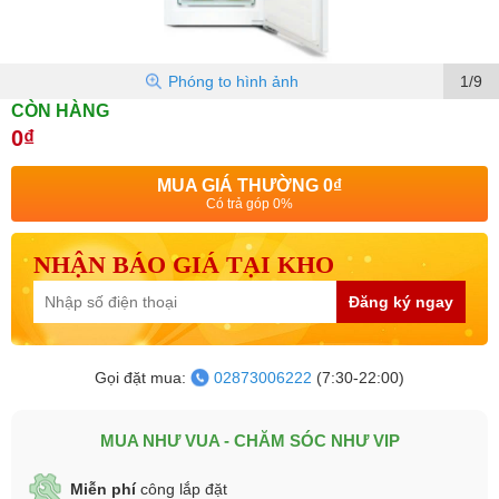
Phóng to hình ảnh
1/9
CÒN HÀNG
0₫
MUA GIÁ THƯỜNG
0₫
Có trả góp 0%
NHẬN BÁO GIÁ TẠI KHO
Đăng ký ngay
Gọi đặt mua:
02873006222
(7:30-22:00)
MUA NHƯ VUA - CHĂM SÓC NHƯ VIP
Miễn phí
công lắp đặt