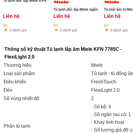
Tủ lạnh độc lập Miele KFN 4797 CD Edelstahl - 362 lít- màu inox bạc
Tủ lạnh độc lập Miele ngăn đá dưới KFN 4799 D
Tủ mát âm tủ Mie
Liên hệ
Liên hệ
Liên hệ
0
/5
0
/5
0
/5
0 đánh giá
0 đánh giá
0 đánh giá
Thông số kỹ thuật Tủ lạnh lắp âm Miele KFN 7785C -
FlexiLight 2.0
Thương hiệu
Miele
Loại sản phẩm
Tủ lạnh - tủ đông â
Điều khiển
FreshTouch
Đèn
FlexiLight 2.0
Số vùng nhiệt độ
2
- Số kệ: 4
- Số ngăn rau củ: 1
- Khay linh hoạt
Phần tủ lạnh
- Số lượng giá đỡ 