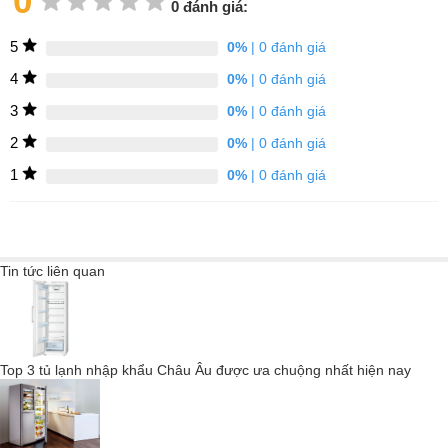
0
0 đánh giá:
5
0%
| 0 đánh giá
4
0%
| 0 đánh giá
3
0%
| 0 đánh giá
2
0%
| 0 đánh giá
1
0%
| 0 đánh giá
TƯỜNG PHÍA SAU CLEANSTEEL - Phân
phối lạnh tối ưu trong một thiết kế hấp dẫn
Lạnh và sạch: Nhờ mặt sau CleanSteel, hơi lạnh trong tủ lạnh
Tin tức liên quan
Miele của bạn được phân bổ đặc biệt tốt.
Top 3 tủ lạnh nhập khẩu Châu Âu được ưa chuộng nhất hiện nay