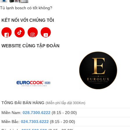
Tủ lạnh bosch có tốt không?
KẾT NỐI VỚI CHÚNG TÔI
WEBSITE CÙNG TẬP ĐOÀN
Nhờ Miele FlexiLight 2.0, bạn có thể tận hưởng tầm nhìn tốt nhất
ở mọi khu vực trong tủ lạnh của mình. Hệ thống chiếu sáng sàn
TỔNG ĐÀI BÁN HÀNG
(Miễn phí lắp đặt 300Km)
bằng kính LED có thể điều chỉnh riêng luôn đảm bảo điều kiện
Miền Nam:
028.7300.6222
(8:15 - 20:00)
chiếu sáng tối ưu - không gây chói. Nội thất được chiếu sáng
đồng đều với độ sáng rực rỡ độc đáo. Điều này cung cấp cho bạn
Miền Bắc:
024.7303.6222
(8:15 - 20:00)
một cái nhìn tổng quan hoàn hảo về thực phẩm của bạn. Miele