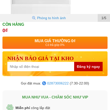
Phóng to hình ảnh
1/5
CÒN HÀNG
0₫
MUA GIÁ THƯỜNG
0₫
Có trả góp 0%
NHẬN BÁO GIÁ TẠI KHO
Đăng ký ngay
Gọi đặt mua:
02873006222
(7:30-22:00)
MUA NHƯ VUA - CHĂM SÓC NHƯ VIP
Miễn phí
công lắp đặt