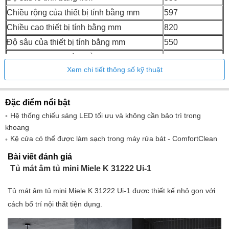
Chiều rộng của thiết bị tính bằng mm
597
Chiều cao thiết bị tính bằng mm
820
Độ sâu của thiết bị tính bằng mm
550
Trọng lượng tịnh tính bằng kg
34h20
Xem chi tiết thông số kỹ thuật
Kỹ thuật cố định
Cửa cố định
Trọng lượng tối đa của cửa tủ lạnh phía
10
trước tính bằng kg
Đặc điểm nổi bật
Lớp khí hậu
SN-ST
Hệ thống chiếu sáng LED tối ưu và không cần bảo trì trong
khoang
Khu vực làm mát trong l
136
Kệ cửa có thể được làm sạch trong máy rửa bát - ComfortClean
Tổng công suất hữu ích tính bằng l
136
Bài viết đánh giá
Lớp phát ra tiếng ồn (A–D)
b
Tủ mát âm tủ mini Miele K 31222 Ui-1
Mức âm thanh tính bằng db(A) re1pW
35
Mức tiêu thụ hiện tại tính bằng milliamp
Tủ mát âm tủ mini Miele K 31222 Ui-1 được thiết kế nhỏ gọn với
1200
(mA)
cách bố trí nội thất tiện dụng.
Điện áp V
220.00-240.00