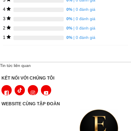
4
0%
| 0 đánh giá
3
0%
| 0 đánh giá
2
0%
| 0 đánh giá
1
0%
| 0 đánh giá
Tin tức liên quan
KẾT NỐI VỚI CHÚNG TÔI
Ánh sáng gián tiếp tạo ra bầu không khí dễ chịu và làm nổi bật
các vật liệu chất lượng cao. Đèn LED không cần bảo trì và tạo ra
ánh sáng hoàn hảo trong nội thất. So với bóng đèn tiêu chuẩn,
WEBSITE CÙNG TẬP ĐOÀN
đèn LED đặc biệt tiết kiệm năng lượng và mang lại lợi ích về tuổi
thọ dài hơn đáng kể.
COMFORT CLEAN - KỆ CỬA AN TOÀN