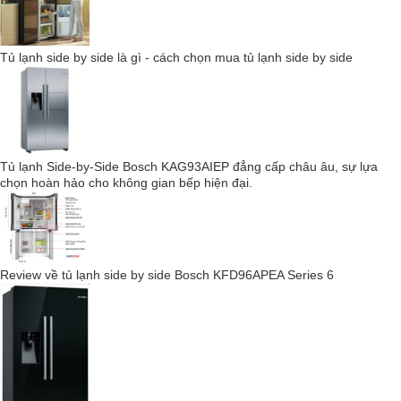
Miele@home, bạn có thể kết nối các thiết bị gia dụng của mình
một cách khéo léo – để có thêm nhiều lựa chọn.
Tủ lạnh side by side là gì - cách chọn mua tủ lạnh side by side
Tủ lạnh Side-by-Side Bosch KAG93AIEP đẳng cấp châu âu, sự lựa
chọn hoàn hảo cho không gian bếp hiện đại.
Review về tủ lạnh side by side Bosch KFD96APEA Series 6
Với hệ thống Miele@home cải tiến của chúng tôi, bạn có thể khai
thác toàn bộ tiềm năng của các thiết bị Miele và làm cho cuộc
sống hàng ngày của bạn trở nên thông minh hơn. Tất cả các thiết