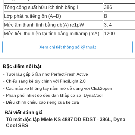
Tổng công suất hữu ích tính bằng l
386
Lớp phát ra tiếng ồn (A–D)
B
Mức âm thanh tính bằng db(A) re1pW
3. 4
Mức tiêu thụ hiện tại tính bằng milliamp (mA)
1200
điện áp V
220.00-240.00
Xem chi tiết thông số kỹ thuật
Cầu chì tại A
10
Số lượng giai đoạn
1
Đặc điểm nổi bật
Tần số tính bằng Hz
50.00-60.00
Tươi lâu gấp 5 lần nhờ PerfectFresh Active
Chiều dài ống dẫn điện tính bằng m
2
Chiếu sáng kệ tùy chỉnh với FlexiLight 2.0
Thay đèn
Dịch vụ sau b
Các mẫu xe không tay nắm mở dễ dàng với Click2open
Phân phối nhiệt độ đều đặn khắp cơ sở: DynaCool
Điều chỉnh chiều cao riêng của kệ cửa
Bài viết đánh giá
Tủ mát độc lập Miele KS 4887 DD EDST - 386L, Dyna
Cool SBS