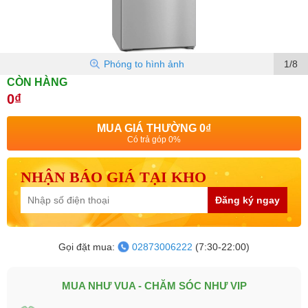
Phóng to hình ảnh
1/8
CÒN HÀNG
0₫
MUA GIÁ THƯỜNG
0₫
Có trả góp 0%
NHẬN BÁO GIÁ TẠI KHO
Đăng ký ngay
Gọi đặt mua:
02873006222
(7:30-22:00)
MUA NHƯ VUA - CHĂM SÓC NHƯ VIP