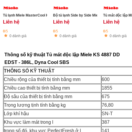
Tủ lạnh Miele MasterCool KFMC 3844 FD - 576L
Bộ tủ lạnh Side by Side Miele FNS 4382 D - KS
Tủ mát độc lập M
Liên hệ
Liên hệ
Liên hệ
0
/5
0
/5
0
/5
0 đánh giá
0 đánh giá
0 đánh giá
Thông số kỹ thuật Tủ mát độc lập Miele KS 4887 DD
EDST - 386L, Dyna Cool SBS
THÔNG SỐ KỸ THUẬT
Chiều rộng của thiết bị tính bằng mm
600
Chiều cao thiết bị tính bằng mm
1855
Độ sâu của thiết bị tính bằng mm
675
Trọng lượng tịnh tính bằng kg
76,80
Lớp khí hậu
SN-T
Khu vực làm mát trong l
387
trong số đó, khu vực PerfectFresh ở l
141