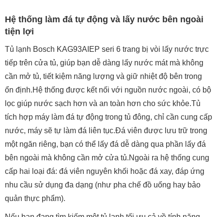
Hệ thống làm đá tự động và lấy nước bên ngoài
tiện lợi
Tủ lạnh Bosch KAG93AIEP seri 6 trang bị vòi lấy nước trực
tiếp trên cửa tủ, giúp bạn dễ dàng lấy nước mát mà không
cần mở tủ, tiết kiệm năng lượng và giữ nhiệt độ bên trong
ổn định.Hệ thống được kết nối với nguồn nước ngoài, có bộ
lọc giúp nước sạch hơn và an toàn hơn cho sức khỏe.Tủ
tích hợp máy làm đá tự động trong tủ đông, chỉ cần cung cấp
nước, máy sẽ tự làm đá liên tục.Đá viên được lưu trữ trong
một ngăn riêng, bạn có thể lấy đá dễ dàng qua phần lấy đá
bên ngoài mà không cần mở cửa tủ.Ngoài ra hệ thống cung
cấp hai loại đá: đá viên nguyên khối hoặc đá xay, đáp ứng
nhu cầu sử dụng đa dạng (như pha chế đồ uống hay bảo
quản thực phẩm).
Nếu bạn đang tìm kiếm một tủ lạnh tối ưu cả về tính năng