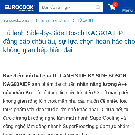
0
eurocook.com.vn
Tư vấn sản phẩm
TỦ LẠNH
Tủ lạnh Side-by-Side Bosch KAG93AIEP
đẳng cấp châu âu, sự lựa chọn hoàn hảo cho
không gian bếp hiện đại.
Đặc điểm nổi bật của TỦ LẠNH SIDE BY SIDE BOSCH
KAG93AIEP s
ản phẩm đạt chuẩn
nhãn năng lượng A++
của châu Âu.
Tủ có dung tích lớn lến đến 531 lít mang đến
không gian rộng lớn thoả mãn nhu cầu muốn để nhiều loại
thực phẩm với kích thước lớn nhỏ khác nhau. Chưa hết, tủ
được trang bị công nghệ làm mát nhanh SuperCooling và
công nghệ làm đông nhanh SuperFreezing giúp thực phẩm
tươi lâu mà vẫn giữ nguyên dưỡng chất