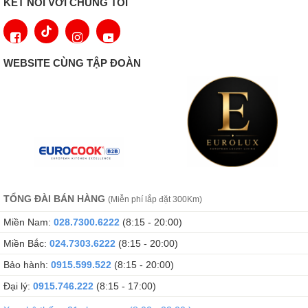
KẾT NỐI VỚI CHÚNG TÔI
Dễ dàng vệ sinh
Việc vệ sinh bếp gas đôi khi có thể khiến bạn cảm thấy như một
gánh nặng. Những chiếc giá đỡ chảo nặng nề, các cạnh và góc
WEBSITE CÙNG TẬP ĐOÀN
cạnh khó xử lý có thể thực sự gây phiền toái. Nhưng đừng lo,
chúng tôi đã hỗ trợ bạn! Bếp gas của chúng tôi được thiết kế
dành riêng cho bạn. Chúng có thiết kế bề mặt tối ưu, núm vặn có
thể tháo rời và giá đỡ chảo phù hợp với máy rửa chén. Vì vậy,
bạn có thể thư giãn và để máy rửa chén làm việc nặng nhọc.
TỔNG ĐÀI BÁN HÀNG
(Miễn phí lắp đặt 300Km)
Miền Nam:
028.7300.6222
(8:15 - 20:00)
Miền Bắc:
024.7303.6222
(8:15 - 20:00)
Bảo hành:
0915.599.522
(8:15 - 20:00)
Đại lý:
0915.746.222
(8:15 - 17:00)