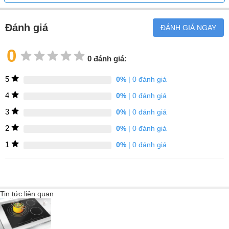
Đánh giá
ĐÁNH GIÁ NGAY
0
0 đánh giá:
5
0%
| 0 đánh giá
4
0%
| 0 đánh giá
3
0%
| 0 đánh giá
2
0%
| 0 đánh giá
1
0%
| 0 đánh giá
Việc chọn đúng cường độ ngọn lửa có thể là một thách thức. Đó
là lý do tại sao bếp FlameSelect cung cấp cho bạn chín mức ngọn
lửa được thiết lập chính xác. Điều chỉnh nhiệt độ dễ dàng và đáng
Tin tức liên quan
tin cậy để bạn luôn có được món xào đều hoặc ninh nhỏ lửa, và
kết quả hoàn hảo mọi lúc.