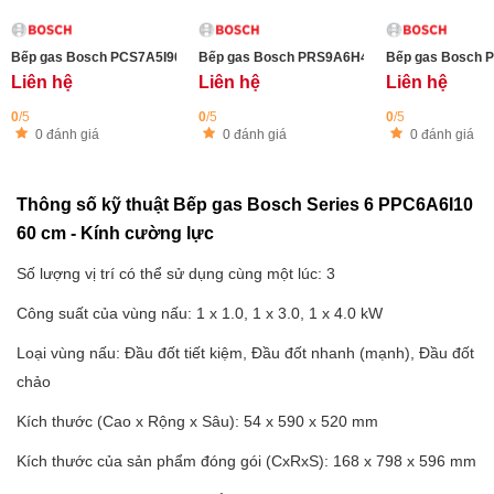
Bếp gas Bosch PCS7A5I90 Series 6 - Thép không gỉ
Bếp gas Bosch PRS9A6H40 Series 8 - 5 vùng 
Bếp gas Bosch P
Liên hệ
Liên hệ
Liên hệ
0
/5
0
/5
0
/5
0 đánh giá
0 đánh giá
0 đánh giá
Thông số kỹ thuật Bếp gas Bosch Series 6 PPC6A6I10
60 cm - Kính cường lực
Số lượng vị trí có thể sử dụng cùng một lúc: 3
Công suất của vùng nấu: 1 x 1.0, 1 x 3.0, 1 x 4.0 kW
Loại vùng nấu: Đầu đốt tiết kiệm, Đầu đốt nhanh (mạnh), Đầu đốt
chảo
Kích thước (Cao x Rộng x Sâu): 54 x 590 x 520 mm
Kích thước của sản phẩm đóng gói (CxRxS): 168 x 798 x 596 mm