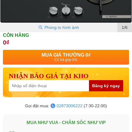
Phóng to hình ảnh
1/6
CÒN HÀNG
0₫
MUA GIÁ THƯỜNG
0₫
Có trả góp 0%
NHẬN BÁO GIÁ TẠI KHO
Đăng ký ngay
Gọi đặt mua:
02873006222
(7:30-22:00)
MUA NHƯ VUA - CHĂM SÓC NHƯ VIP