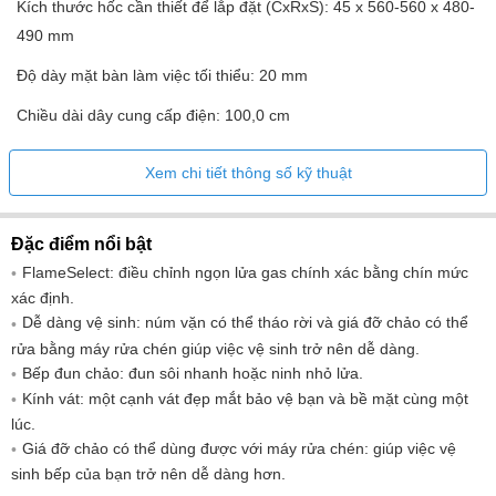
Kích thước hốc cần thiết để lắp đặt (CxRxS): 45 x 560-560 x 480-
490 mm
Độ dày mặt bàn làm việc tối thiểu: 20 mm
Chiều dài dây cung cấp điện: 100,0 cm
Loại phích cắm: phích cắm AU
Xem chi tiết thông số kỹ thuật
Xếp hạng kết nối khí: 8000 W
Đặc điểm nổi bật
FlameSelect: điều chỉnh ngọn lửa gas chính xác bằng chín mức
xác định.
Dễ dàng vệ sinh: núm vặn có thể tháo rời và giá đỡ chảo có thể
rửa bằng máy rửa chén giúp việc vệ sinh trở nên dễ dàng.
Bếp đun chảo: đun sôi nhanh hoặc ninh nhỏ lửa.
Kính vát: một cạnh vát đẹp mắt bảo vệ bạn và bề mặt cùng một
lúc.
Giá đỡ chảo có thể dùng được với máy rửa chén: giúp việc vệ
sinh bếp của bạn trở nên dễ dàng hơn.