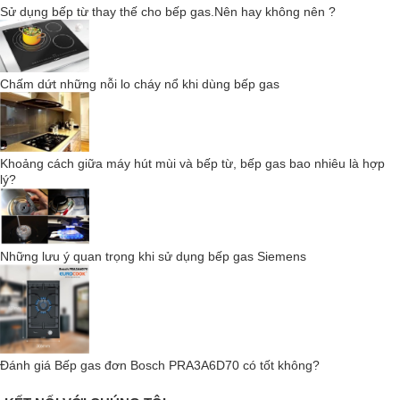
Kính cường lực màu đen
Sử dụng bếp từ thay thế cho bếp gas.Nên hay không nên ?
Chấm dứt những nỗi lo cháy nổ khi dùng bếp gas
Khoảng cách giữa máy hút mùi và bếp từ, bếp gas bao nhiêu là hợp
lý?
Những lưu ý quan trọng khi sử dụng bếp gas Siemens
Thiết kế độc đáo, màu đen đẹp mắt của bề mặt làm bằng kính
cường lực . Thiết kế sang trọng và dễ dàng vệ sinh. Lắp đặt tiêu
chuẩn hoặc lắp chìm: chọn giữa lắp đặt chìm và lắp đặt nổi. Núm
vặn hình thanh kiếm: để điều khiển tiện dụng. Được chế tác tỉ mỉ,
Đánh giá Bếp gas đơn Bosch PRA3A6D70 có tốt không?
bề mặt nhẵn bóng đảm bảo trải nghiệm nấu nướng an toàn hơn.